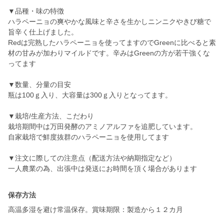
▼品種・味の特徴
ハラペーニョの爽やかな風味と辛さを生かしニンニクやきび糖で
旨辛く仕上げました。
Redは完熟したハラペーニョを使ってますのでGreenに比べると素
材の甘みが加わりマイルドです。辛みはGreenの方が若干強くな
ってます
▼数量、分量の目安
瓶は100ｇ入り、大容量は300ｇ入りとなってます。
▼栽培/生産方法、こだわり
栽培期間中は万田発酵のアミノアルファを追肥しています。
自家栽培で鮮度抜群のハラペーニョを使用してます
▼注文に際しての注意点（配送方法や納期指定など）
一人農業の為、出張中は発送にお時間を頂く場合があります
保存方法
高温多湿を避け常温保存。賞味期限：製造から１２カ月