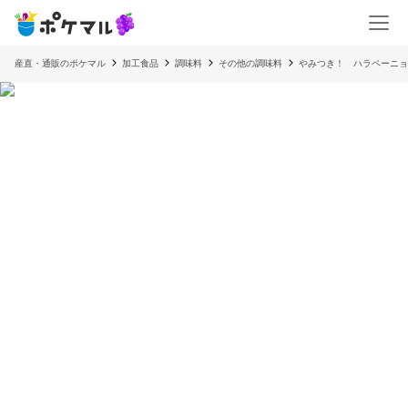
産直・通販のポケマル
加工食品
調味料
その他の調味料
やみつき！ ハラペーニョ万能