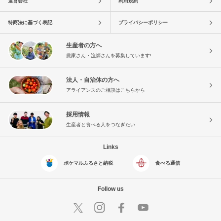
運営会社
利用規約
特商法に基づく表記
プライバシーポリシー
生産者の方へ
農家さん・漁師さんを募集しています!
法人・自治体の方へ
アライアンスのご相談はこちらから
採用情報
生産者と食べる人をつなぎたい
Links
ポケマルふるさと納税
食べる通信
Follow us