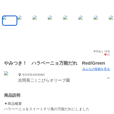
本日あと 10点
16
やみつき！ ハラペーニョ万能だれ Red/Green
みんなの投稿を見る
熊本県菊池郡菊陽町
吉岡英二 | こびらオリーブ園
商品説明
▼商品概要
ハラペーニョをスイートチリ風の万能だれにしました