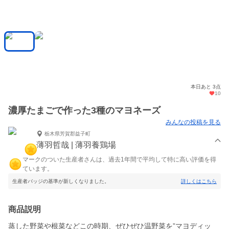
本日あと 3点
10
濃厚たまごで作った3種のマヨネーズ
みんなの投稿を見る
栃木県芳賀郡益子町
薄羽哲哉 | 薄羽養鶏場
マークのついた生産者さんは、過去1年間で平均して特に高い評価を得
ています。
生産者バッジの基準が新しくなりました。
詳しくはこちら
商品説明
蒸した野菜や根菜などこの時期、ぜひぜひ温野菜を”マヨディッ