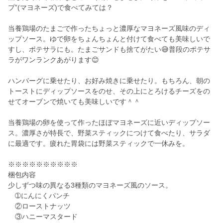
プ”(マヨネーズ)で食べてみては？
当養鶏場のたまごで作ったちょっと濃厚なマヨネーズ風味のディ
ップソース。ゆで卵をちょんちょんと付けて食べても美味しいで
すし、ポテサラにも。たまごサンドも捨てがたい😅普段のポテサ
ラがワンランクあがります😊
ハンバーグに乗せたり、お好み焼きに乗せたり。もちろん、朝の
トーストにディップソースをのせ、その上にとろけるチーズをの
せてオーブンで焼いても美味しいです＾＾
当養鶏場の卵を使って作ったほぼマヨネーズに近いディップソー
ス。濃厚さが特長で、野菜スティックにつけて食べたり、サラダ
に最適です。疲れた胃袋には野菜スティックで一休みを。
※※※※※※※※※※
梱包内容
少しずつ味の異なる3種類のマヨネーズ風のソース。
➀にんにくパンチ
②ローストナッツ
③ハニーマスタード