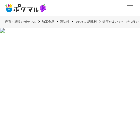
産直・通販のポケマル
加工食品
調味料
その他の調味料
濃厚たまごで作った3種の