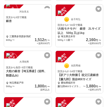
注
文
受
付
停
止
注
文
受
付
停
止
中
中
河合良太
注文から3日で発送
金子尚弘
銀杏
注文から1~16日で発送
\大粒モチモチ/ 銀杏 2Lサイズ
以上 500g 又は1kg
三重県多気郡多気町
埼玉県北本市
1,512
2,160
600g
〜
500g × 1袋
〜
円
〜
円
〜
+送料
690円
+送料
690円
注
文
受
付
停
止
注
文
受
付
停
止
中
中
大澤初男
光田秀雄
注文から当日~3日で発送
大粒の銀杏【埼玉県産】(送料、
注文から2~14日で発送
【訳アリ大特価!】祖父江産銀杏
割器込み)
【藤九郎】混合MIXサイズ
埼玉県坂戸市
愛知県稲沢市
1,800
1,880
500g
〜
藤九郎MIXサイズ５００ｇ
〜
円
〜
円
〜
送料込み
+送料
185円
注
文
受
付
停
止
注
文
受
付
停
止
中
中