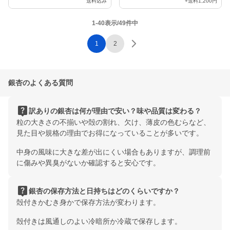
送料込み
+送料
1,200円
1-40表示/49件中
1
2
銀杏のよくある質問
live_help
訳ありの銀杏は何が理由で安い？味や品質は変わる？
粒の大きさの不揃いや殻の割れ、欠け、薄皮の色むらなど、
見た目や規格の理由でお得になっていることが多いです。
中身の風味に大きな差が出にくい場合もありますが、調理前
に傷みや異臭がないか確認すると安心です。
live_help
銀杏の保存方法と日持ちはどのくらいですか？
殻付きかむき身かで保存方法が変わります。
殻付きは風通しのよい冷暗所か冷蔵で保存します。