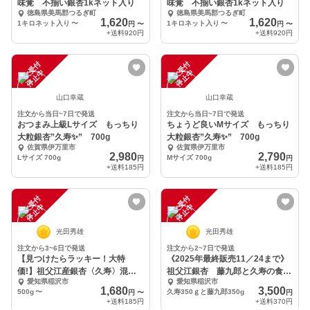
味覚 不揃い銀杏1kネット入り
味覚 不揃い銀杏1kネット入り
徳島県美馬郡つるぎ町
徳島県美馬郡つるぎ町
1,620
1,620
1キロネット入り
〜
1キロネット入り
〜
円
〜
円
〜
+送料
920円
+送料
920円
注
文
受
付
停
止
注
文
受
付
停
止
中
中
山口幸蔵
山口幸蔵
注文から当日~7日で発送
注文から当日~7日で発送
おつまみ上級Lサイズ もっちり
ちょうど良いMサイズ もっちり
大粒銀杏”久寿✨” 700g
大粒銀杏”久寿✨” 700g
佐賀県伊万里市
佐賀県伊万里市
2,980
2,790
Lサイズ 700g
Mサイズ 700g
円
円
+送料
185円
+送料
185円
注
文
受
付
停
止
注
文
受
付
停
止
中
中
光田秀雄
光田秀雄
注文から3~6日で発送
注文から2~7日で発送
【見つけたらラッキー！大特
《2025年最終販売11／24まで》
価!】祖父江産銀杏〈久寿〉混合
祖父江銀杏 藤九郎と久寿の食べ
愛知県稲沢市
愛知県稲沢市
MIXサイズ
比べセット
1,680
3,500
500g
〜
久寿350ｇと藤九郎350g
円
〜
円
+送料
185円
+送料
370円