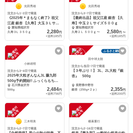
光田秀雄
光田秀雄
注文から1~2日で発送
注文から3~7日で発送
《2025年＊まもなく終了》祖父
【最終出品】祖父江産 銀杏 【久
江産 銀杏 【久寿】大玉３Ｌサイ
寿】中玉２Ｌサイズ５００ｇ
愛知県稲沢市
愛知県稲沢市
ズ
2,280
2,580
久寿３L ３５０ｇ
久寿２Ｌ ５００ｇ
〜
円
円
〜
+送料
185円
+送料
185円
注
文
受
付
停
止
注
文
受
付
停
止
ふるさと納税可
中
中
田中球太朗
小林靖明
注文から当日~7日で発送
【３年ぶり！】 3L、2L大粒『銀
注文から3~4日で発送
2025年大粒ぎんなん3L 藤九郎
杏』 500g
500g予約開始!! ふっくらもちも
石川県金沢市
長野県中野市
ち!
2,484
2,355
500g
銀杏（250g×２ｐ）
円
円
+送料
756円
+送料
200円
注
文
受
付
停
止
注
文
受
付
停
止
中
中
三木明美
横幕重行
注文から2~7日で発送
注文から2~16日で発送