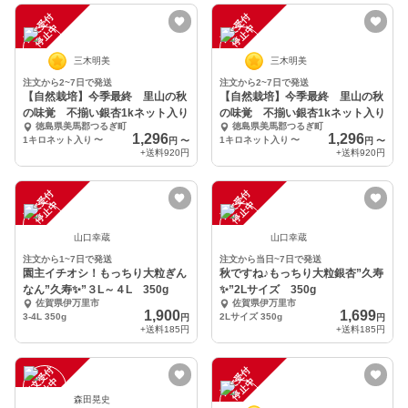
注
文
受
付
停
止
注
文
受
付
停
止
中
中
三木明美
三木明美
注文から2~7日で発送
注文から2~7日で発送
【自然栽培】今季最終 里山の秋
【自然栽培】今季最終 里山の秋
の味覚 不揃い銀杏1kネット入り
の味覚 不揃い銀杏1kネット入り
徳島県美馬郡つるぎ町
徳島県美馬郡つるぎ町
1,296
1,296
1キロネット入り
〜
1キロネット入り
〜
円
〜
円
〜
+送料
920円
+送料
920円
注
文
受
付
停
止
注
文
受
付
停
止
中
中
山口幸蔵
山口幸蔵
注文から1~7日で発送
注文から当日~7日で発送
園主イチオシ！もっちり大粒ぎん
秋ですね♪もっちり大粒銀杏”久寿
なん”久寿✨”３L～４L 350g
✨”2Lサイズ 350g
佐賀県伊万里市
佐賀県伊万里市
1,900
1,699
3-4L 350g
2Lサイズ 350g
円
円
+送料
185円
+送料
185円
注
文
受
付
停
止
注
文
受
付
停
止
中
中
森田晃史