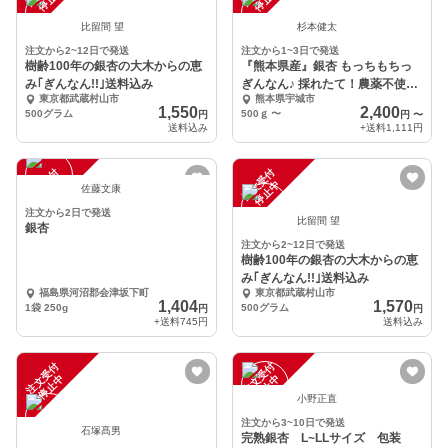
比留間 望
杉本健太
注文から2~12日で発送
注文から1~3日で発送
樹齢100年の銀杏の大木からの恵
『熊本県産』銀杏 もっちもちっ
み｢ぎんなん!!｣送料込み
ぎんなん♪ 採れたて！農薬不使
東京都武蔵村山市
熊本県宇城市
用！
1,550
2,400
500グラム
500ｇ
〜
円
円
〜
送料込み
+送料
1,111円
注
文
受
付
停
止
注
文
受
付
停
止
中
中
佐藤文康
注文から2日で発送
比留間 望
銀杏
注文から2~12日で発送
樹齢100年の銀杏の大木からの恵
み｢ぎんなん!!｣送料込み
福島県河沼郡会津坂下町
東京都武蔵村山市
1,404
1,570
1袋 250g
500グラム
円
円
+送料
745円
送料込み
注
文
受
付
停
止
注
文
受
付
停
止
中
中
小野正直
注文から3~10日で発送
石塚髙男
完熟銀杏 L~LLサイズ 包装