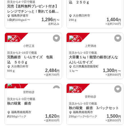
注文から4~7日で発送
込 ２５０ｇ
完売【送料無料プレゼント付き】
レンジでチンっと！割れてる銀杏
福島県伊達市
大分県臼杵市
(100g)x3〜
1,296
1,404
1袋(約100g)x3
〜
250ｇ
円
〜
円
送料込み
+送料
700円
注
文
受
付
停
止
注
文
受
付
停
止
中
中
小野正直
上野満雄
注文から3~10日で発送
注文から1~3日で発送
完熟銀杏 L~LLサイズ 包装
大容量１㎏！能登の銀杏(ぎんな
込 ５００ｇ
ん) L~LLサイズ
大分県臼杵市
石川県鳳珠郡能登町
2,484
1,300
500ｇ
１㎏
〜
円
円
〜
+送料
700円
+送料
690円
注
文
受
付
停
止
注
文
受
付
停
止
中
中
菅野樹彦
菅野樹彦
注文から1~3日で発送
秋の味覚 銀杏
注文から1~3日で発送
秋の味覚 銀杏 3パックセット
福島県南相馬市
福島県南相馬市
1,620
1,500
約250g/パック
250g/パック×3パック
円
円
+送料
600円
+送料
600円