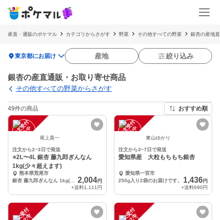
産直・通販のポケマル
カテゴリからさがす
野菜
その他すべての野菜
銀杏の産地直
location_on
産地
絞り込み
東京都にお届け
銀杏の産直通販・お取り寄せ商品
その他すべての野菜からさがす
49件の商品
おすすめ順
注
文
受
付
停
止
注
文
受
付
停
止
中
中
尾上貴一
東山ゆかり
注文から2~3日で発送
注文から3~7日で発送
⭐️2L〜4L 銀杏 藤九郎ぎんなん
愛知県産 大粒もちもち銀杏
1kg(少々超えます)
熊本県荒尾市
愛知県一宮市
2,004
1,436
銀杏 藤九郎ぎんなん 1kg(少々超えます)
250g入り2袋のお届けです。
円
円
+送料
1,111円
+送料
690円
注
文
受
付
停
止
注
文
受
付
停
止
中
中