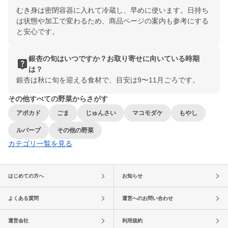
むき身は密閉容器に入れて冷蔵し、早めに使います。日持ち
は状態や加工で変わるため、商品ページの案内も参考にする
と安心です。
銀杏の旬はいつですか？お取り寄せに向いている時期
live_help
は？
銀杏は秋に旬を迎える食材で、目安は9〜11月ごろです。
その他すべての野菜からさがす
アボカド
ごま
じゅんさい
マコモダケ
もやし
ルバーブ
その他の野菜
カテゴリ一覧を見る
はじめての方へ
お知らせ
よくある質問
運営へのお問い合わせ
運営会社
利用規約