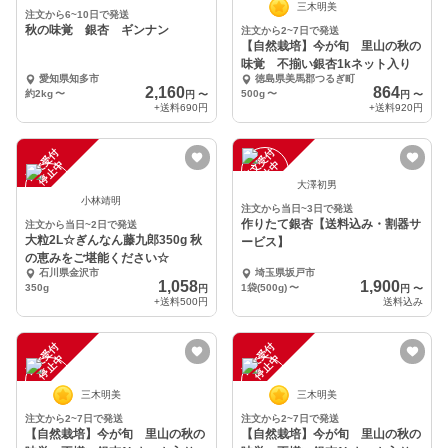
三木明美
注文から6~10日で発送
秋の味覚 銀杏 ギンナン
注文から2~7日で発送
【自然栽培】今が旬 里山の秋の
味覚 不揃い銀杏1kネット入り
愛知県知多市
徳島県美馬郡つるぎ町
2,160
864
約2kg
〜
500g
〜
円
〜
円
〜
+送料
690円
+送料
920円
注
文
受
付
停
止
注
文
受
付
停
止
中
中
大澤初男
小林靖明
注文から当日~3日で発送
作りたて銀杏【送料込み・割器サ
注文から当日~2日で発送
大粒2L☆ぎんなん藤九郎350g 秋
ービス】
の恵みをご堪能ください☆
石川県金沢市
埼玉県坂戸市
1,058
1,900
350g
1袋(500g)
〜
円
円
〜
+送料
500円
送料込み
注
文
受
付
停
止
注
文
受
付
停
止
中
中
三木明美
三木明美
注文から2~7日で発送
注文から2~7日で発送
【自然栽培】今が旬 里山の秋の
【自然栽培】今が旬 里山の秋の