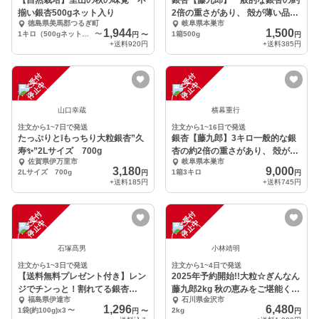
【自然栽培】里山の秋の味覚 不
銀杏【藤九郎】一般的な銀杏の約
揃い銀杏500gネット入り
2倍の重さがあり、 殻が薄い品種
徳島県美馬郡つるぎ町
岐阜県本巣市
です
1,944
1,500
1キロ（500gネット入り×２）
〜
1箱500g
円
〜
円
+送料
920円
+送料
385円
注
文
受
付
停
止
注
文
受
付
停
止
中
中
山口幸蔵
横幕重行
注文から1~7日で発送
注文から1~16日で発送
たっぷりと❕もっちり大粒銀杏”久
銀杏【藤九郎】3キロ一般的な銀
寿✨”2Lサイズ 700g
杏の約2倍の重さがあり、 殻が薄
佐賀県伊万里市
岐阜県本巣市
い品種です
3,180
9,000
2Lサイズ 700g
1箱3キロ
円
円
+送料
185円
+送料
745円
注
文
受
付
停
止
注
文
受
付
停
止
中
中
石塚髙男
小林靖明
注文から1~3日で発送
注文から1~4日で発送
【送料無料プレゼント付き】レン
2025年予約開始!!大粒☆ぎんなん
ジでチンっと！割れてる銀杏
藤九郎2kg 秋の恵みをご堪能くだ
福島県伊達市
石川県金沢市
(100g)x3〜
さい☆
1,296
6,480
1袋(約100g)x3
〜
2kg
円
〜
円