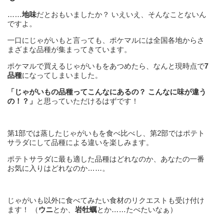
……
地味
だとおもいましたか？ いえいえ、そんなことないん
ですよ。
一口にじゃがいもと言っても、ポケマルには全国各地からさ
まざまな品種が集まってきています。
ポケマルで買えるじゃがいもをあつめたら、なんと現時点で
7
品種
になってしまいました。
「じゃがいもの品種ってこんなにあるの？ こんなに味が違う
の！？」
と思っていただけるはずです！
第1部では蒸したじゃがいもを食べ比べし、第2部ではポテト
サラダにして品種による違いを楽しみます。
ポテトサラダに最も適した品種はどれなのか、あなたの一番
お気に入りはどれなのか……。
じゃがいも以外に食べてみたい食材のリクエストも受け付け
ます！ （
ウニ
とか、
岩牡蠣
とか……たべたいなぁ）