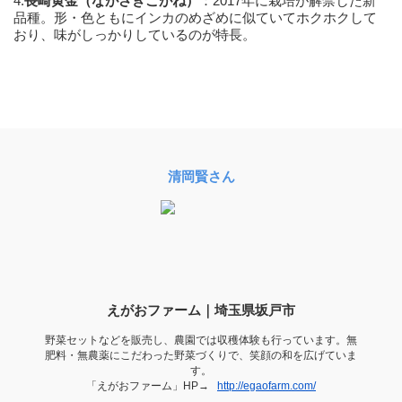
4.
長崎黄金（ながさきこがね）
：2017年に栽培が解禁した新
品種。形・色ともにインカのめざめに似ていてホクホクして
おり、味がしっかりしているのが特長。
清岡賢さん
えがおファーム｜埼玉県坂戸市
野菜セットなどを販売し、農園では収穫体験も行っています。無
肥料・無農薬にこだわった野菜づくりで、笑顔の和を広げていま
す。
「えがおファーム」HP→
http://egaofarm.com/