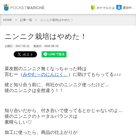
Pocket Marche
ポケマルとは
通信中...
記事一覧
ニンニク栽培はやめた！
HOME
ニンニク栽培はやめた！
公開日：2017.03.31.
更新日：2020.08.19.
菜友館のニンニク無くなっちゃった時は
宮むー（
みやむ～のにんにく。
）に助けてもらってる♪♪♪
彼と知り合う前に、何社かのニンニク使ったけど…
彼のニンニクは全然違う！！
知り合いだから、付き合いで使ってるとかじゃないのよ…
彼のニンニクのトータルバランスは
素晴らしい♡
加工に使ったら、商品の仕上がりが