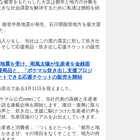
大な被害をもたらした天災は都市と地方の分断を
大きな社会課題を解決するために私達は挑戦を続
1日、能登半島地震が発生。石川県能登地方を最大震
た。
地入りをし、当社はこの度の震災に対して炊き出
、そして応援商品・炊き出し応援チケットの販売
島地震を受け、雨風太陽が生産者を金銭面
援商品と、「ポケマル炊き出し支援プロジ
ートできる応援チケットの販売を開始
原点である3月11日を迎えました。
ポケマル公式noteにて、当社代表の高橋と生産者
を語る連載企画を開始します。復旧・復興に取り
の声と、炊き出し支援に駆けつけた生産者の声を
現状、生産現場のリアルをお伝えしていきます。
生産者と消費者」「つくるとたべる」「都市と地
、かきまぜ、その境目をなくすことで、地方の持
いきます。