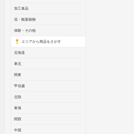
加工食品
花・観葉植物
体験・その他
エリアから商品をさがす
北海道
東北
関東
甲信越
北陸
東海
関西
中国