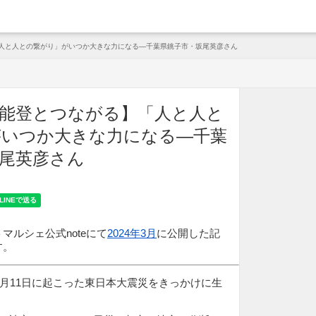
arche
】「人と人との繋がり」がいつか大きな力になる—千葉県銚子市・坂尾英彦さん
ら、能登とつながる】「人と人と
がいつか大きな力になる—千葉
尾英彦さん
マルシェ公式noteにて
2024年3月
に公開した記
す。
年3月11日に起こった東日本大震災をきっかけに生