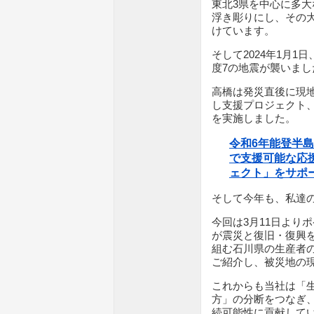
東北3県を中心に多
浮き彫りにし、その
けています。
そして2024年1月
度7の地震が襲いまし
高橋は発災直後に現
し支援プロジェクト
を実施しました。
令和6年能登半
で支援可能な応
ェクト」をサポ
そして今年も、私達の
今回は3月11日より
が震災と復旧・復興
組む石川県の生産者
ご紹介し、被災地の
これからも当社は「
方」の分断をつなぎ
続可能性に貢献して