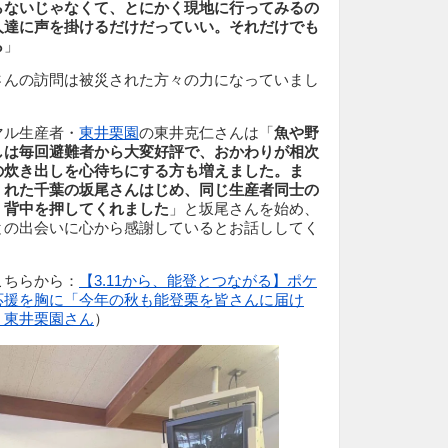
らないじゃなくて、とにかく現地に行ってみるの
人達に声を掛けるだけだっていい。それだけでも
ら
」
さんの訪問は被災された方々の力になっていまし
マル生産者・
東井栗園
の東井克仁さんは「
魚や野
しは毎回避難者から大変好評で、おかわりが相次
の炊き出しを心待ちにする方も増えました。ま
くれた千葉の坂尾さんはじめ、同じ生産者同士の
、背中を押してくれました
」と坂尾さんを始め、
との出会いに心から感謝しているとお話ししてく
こちらから：
【3.11から、能登とつながる】ポケ
応援を胸に「今年の秋も能登栗を皆さんに届け
・東井栗園さん
）