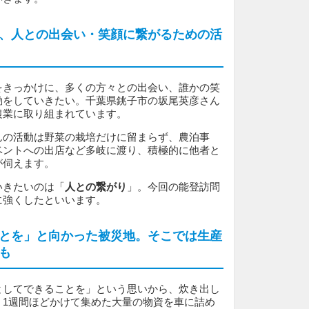
、人との出会い・笑顔に繋がるための活
をきっかけに、多くの方々との出会い、誰かの笑
動をしていきたい。千葉県銚子市の坂尾英彦さん
農業に取り組まれています。
んの活動は野菜の栽培だけに留まらず、農泊事
ベントへの出店など多岐に渡り、積極的に他者と
が伺えます。
いきたいのは「
人との繋がり
」。今回の能登訪問
に強くしたといいます。
とを」と向かった被災地。そこでは生産
も
としてできることを」という思いから、炊き出し
。1週間ほどかけて集めた大量の物資を車に詰め