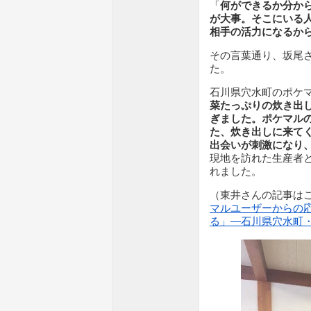
「
何ができるか分か
が大事。そこにいる
相手の活力になるか
その言葉通り、坂尾
た。
石川県穴水町のポケ
菜たっぷりの炊き出
ぎました。ポケマル
た、炊き出しに来て
出会いが刺激になり
現地を訪れた生産者
れました。
（東井さんの記事は
マルユーザーからの
る」—石川県穴水町