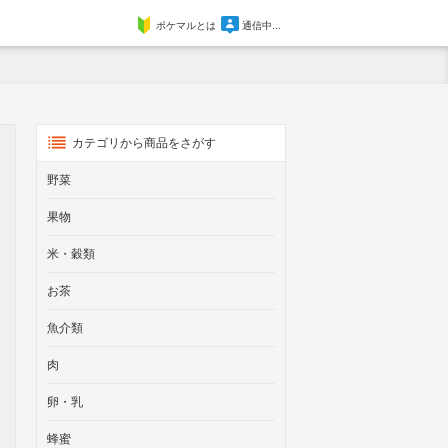
ポケマルとは
通信中...
カテゴリから商品をさがす
野菜
果物
米・穀類
お茶
魚介類
肉
卵・乳
蜂蜜