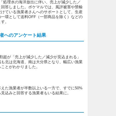
が「処理水の海洋放出に伴い、売上が減少した／
と回答しました。ポケマルでは、風評被害や禁輸
受けている漁業者さんへのサポートとして、生産
一環として送料OFF（一部商品を除く）などの
ます。
者へのアンケート結果
4割超が「売上が減少した／減少が見込まれる」
域も北は北海道、南は大分県となり、幅広い漁業
ることがわかりました。
えた漁業者が半数以上いる一方で、すでに50%
る見込みと回答する漁業者もいる結果に。