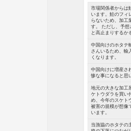
市場関係者からは
います。鮭のフィ
らないため、加工
す。 ただし、予
と高止まりするか
中国向けのホタテ
さんいるため、輸
くなります。
中国向けに増産さ
惨な事になると思
地元の大きな加工
ケトウダラを買い
め、今年のスケト
被害の規模が想像
います。
当漁協のホタテの
格の下落につなが