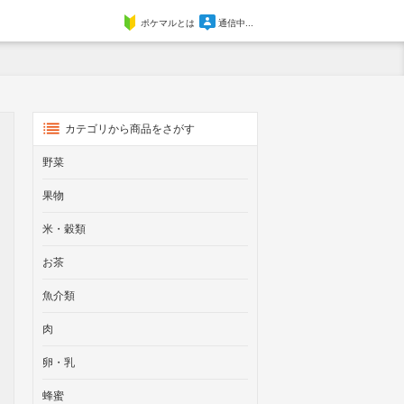
ポケマルとは
通信中...
カテゴリから商品をさがす
野菜
果物
米・穀類
お茶
魚介類
肉
卵・乳
蜂蜜