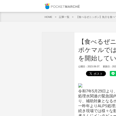
Pocket M
記事一覧
【食べるぜニッポン】魚介を食べ
HOME
【食べるぜ
ポケマルでは
を開始して
公開日：2023.09.07.
更新日：2025.
令和7年5月29日よ
処理水関連の緊急国
り、補助対象となる
一昨年よりALPS処
続き現場では様々な
者さんにインタビュ