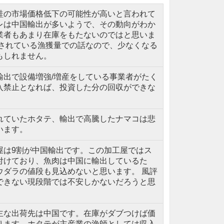
鮭の市場価格低下の可能性が高いと言われて
レは中国輸出が多いようで、その動向がわか
業者もあまり在庫をもたないのではと思いま
想されている漁獲量での話なので、少なくなる
もしれません。
輸出で設備増強/増産をしている事業者がたく
入禁止となれば、投資した分の回収ができな
れていたホタテ、輸出で高騰したナマコは悲
います。
屋は9割が中国輸出です。この加工屋ではス
付けており、魚肉は中国に輸出しているた
ウダラの値段も見込めないと思います。 風評
できない現段階では不安しかないだろうと思
主な出荷先は中国です。在庫がダブつけば価
ります。ホタテが主産業の漁師としては収入