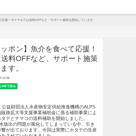
arche
て応援！ポケマルでは送料OFFなど、サポート施策を開始しています。
ニッポン】魚介を食べて応援！
送料OFFなど、サポート施策
います。
10.06.
り、公益財団法人水産物安定供給推進機構のALPS
内販路拡大等支援事業補助金に係る補助事業によ
ホタテとナマコの送料補助を開始しました。
理水放出の問題が風化してしまっている中、引き
影響が出ております。今回は実際にホタテの生産
ーをさせていただきました。