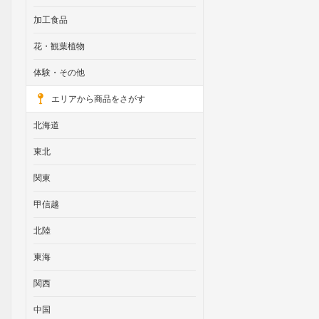
加工食品
花・観葉植物
体験・その他
エリアから商品をさがす
北海道
東北
関東
甲信越
北陸
東海
関西
中国