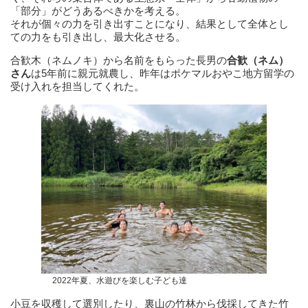
「部分」がどうあるべきかを考える。
それが個々の力を引き出すことになり、結果として全体とし
ての力をも引き出し、最大化させる。
合歓木（ネムノキ）から名前をもらった長男の
合歓（ネム）
さん
は5年前に親元就農し、昨年はポケマルおやこ地方留学の
受け入れを担当してくれた。
2022年夏、水遊びを楽しむ子ども達
小豆を収穫して選別したり、裏山の竹林から伐採してきた竹