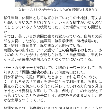
なるべくストレスがかからないよう放牧で飼育される豚たち
移住当時、休耕田として放置されていたこの土地は、背丈よ
り高いササやススキだけでなく、いろんな樹木がかなりのび
てしまっているような状況だった。その場所を一から開墾し
た。
今では、美しい自然農園に生まれ変わっている。自然との調
和を大切にしながら、無農薬・無科学肥料・有機栽培のお
米・雑穀・野菜育て、豚や鶏なども飼っている。
農園の名の由来は、アイヌ語で「
この自然界そのもの
」。多
くの命の『つながり』が感じられるこの自然農園に、県内外
から若い研修生が途切れることなく学びにやってくる。
パーマカルチャーを実践していく際のキーワードとして、酒
匂さんは「
問題は解決の糸口
」と何度も口にした。
何か不都合な問題に直面したときは、それを嘆くのではな
く、むしろその「問題」を逆手にとって利用する、あるいは
視点を変えて何かしら前向きに関わっていける方向性を見出
そうという姿勢を大事にしている。例えば、この土地がとて
も荒れていたことを逆手にとり、雑木をそのまま活かし、豊
かな土壌をつくっている。
普通であれば、邪魔物扱いされて切り倒されてしまうような