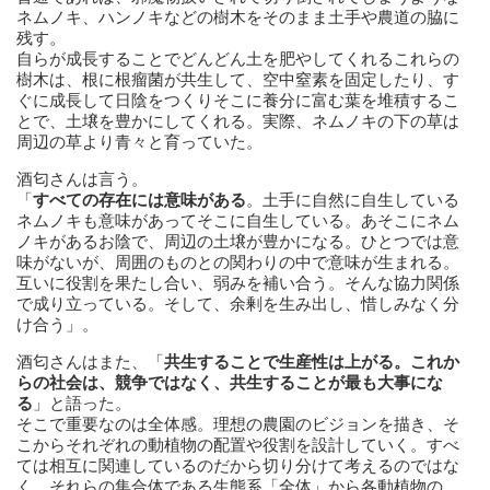
ネムノキ、ハンノキなどの樹木をそのまま土手や農道の脇に
残す。
自らが成長することでどんどん土を肥やしてくれるこれらの
樹木は、根に根瘤菌が共生して、空中窒素を固定したり、す
ぐに成長して日陰をつくりそこに養分に富む葉を堆積するこ
とで、土壌を豊かにしてくれる。実際、ネムノキの下の草は
周辺の草より青々と育っていた。
酒匂さんは言う。
「
すべての存在には意味がある
。土手に自然に自生している
ネムノキも意味があってそこに自生している。あそこにネム
ノキがあるお陰で、周辺の土壌が豊かになる。ひとつでは意
味がないが、周囲のものとの関わりの中で意味が生まれる。
互いに役割を果たし合い、弱みを補い合う。そんな協力関係
で成り立っている。そして、余剰を生み出し、惜しみなく分
け合う」。
酒匂さんはまた、「
共生することで生産性は上がる。これか
らの社会は、競争ではなく、共生することが最も大事にな
る
」と語った。
そこで重要なのは全体感。理想の農園のビジョンを描き、そ
こからそれぞれの動植物の配置や役割を設計していく。すべ
ては相互に関連しているのだから切り分けて考えるのではな
く、それらの集合体である生態系「全体」から各動植物の