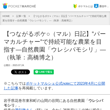
Pocket Marche
ポケマルとは
通信中...
記事一覧
【つながるポケ○（マル）日記】”パーマカルチャー”で持続可能な農
HOME
業を目指す—自然農園「ウレシパモシリ」—（執筆：高橋博之）
【つながるポケ○（マル）日記】”パー
マカルチャー”で持続可能な農業を目
指す—自然農園「ウレシパモシリ」—
（執筆：高橋博之）
公開日：2023.07.24.
※こちらでは
ポケットマルシェ公式noteにて2023年4月に公開
した記事
を再掲載しています。
岩手県花巻市東和町の山間の谷間にある自然農園「
ウレシパ
モシリ
」。
代表の
酒匂徹さん
（55）は、今から26年前にこの地に移住し