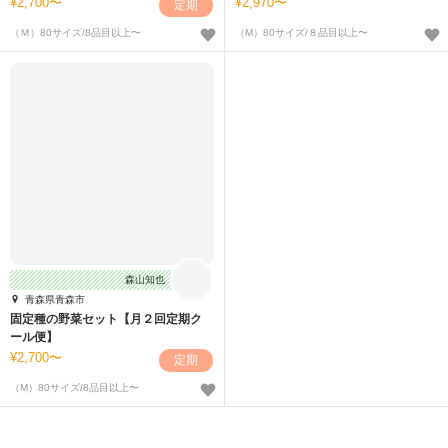
2,700〜
2,970〜
定期
（Ｍ）80サイズ/8品目以上〜
（M）80サイズ/８品目以上〜
森山知也
青森県青森市
固定種の野菜セット【月２回定期ク
ール便】
2,700〜
定期
（M）80サイズ/8品目以上〜