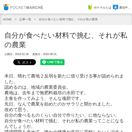
Pocket Marche
ポケマルとは
通信中...
記事一覧
自分が食べたい材料で挑む、それが私の農業
HOME
自分が食べたい材料で挑む、それが私
の農業
公開日：2016.02.26.
更新日：2020.08.01.
本日、晴れて農地２反弱を新たに借り受ける事が認められま
した。
認めるのは、地域の農業委員会。
農地は、去年まで無肥料栽培の水田です。
主食を作ってみよう、そんな魂胆です。
先日、なんで農業を始めたのかサラリと聞かれました。
改めて思う。
自分の食べるものくらい自分で作りたい、に他ならない。
自分が食べたい材料で挑む、それが私の農業ってことになる
んでしょうか。
環境問題を含めて、誰かの健康や幸福に貢献したいんですよ