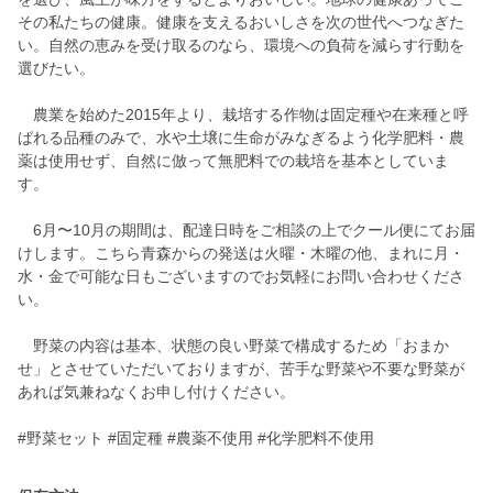
その私たちの健康。健康を支えるおいしさを次の世代へつなぎた
い。自然の恵みを受け取るのなら、環境への負荷を減らす行動を
選びたい。
農業を始めた2015年より、栽培する作物は固定種や在来種と呼
ばれる品種のみで、水や土壌に生命がみなぎるよう化学肥料・農
薬は使用せず、自然に倣って無肥料での栽培を基本としていま
す。
6月〜10月の期間は、配達日時をご相談の上でクール便にてお届
けします。こちら青森からの発送は火曜・木曜の他、まれに月・
水・金で可能な日もございますのでお気軽にお問い合わせくださ
い。
野菜の内容は基本、状態の良い野菜で構成するため「おまか
せ」とさせていただいておりますが、苦手な野菜や不要な野菜が
あれば気兼ねなくお申し付けください。
#野菜セット #固定種 #農薬不使用 #化学肥料不使用