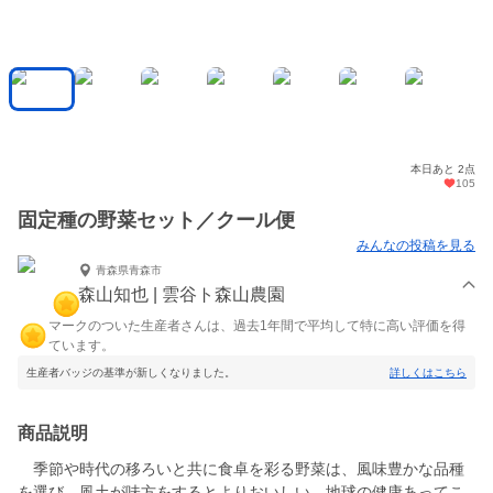
本日あと 2点
105
固定種の野菜セット／クール便
みんなの投稿を見る
青森県青森市
森山知也 | 雲谷ト森山農園
マークのついた生産者さんは、過去1年間で平均して特に高い評価を得
ています。
生産者バッジの基準が新しくなりました。
詳しくはこちら
商品説明
季節や時代の移ろいと共に食卓を彩る野菜は、風味豊かな品種
を選び、風土が味方をするとよりおいしい。地球の健康あってこ