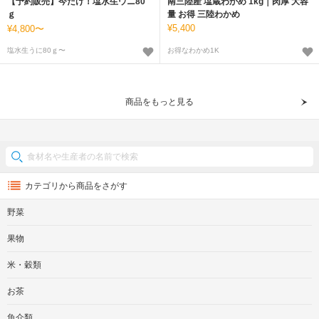
【予約販売】今だけ！塩水生ウニ80
南三陸産 塩蔵わかめ 1kg｜肉厚 大容
ｇ
量 お得 三陸わかめ
5,400
4,800〜
塩水生うに80ｇ〜
お得なわかめ1K
商品をもっと見る
カテゴリから商品をさがす
野菜
果物
米・穀類
お茶
魚介類