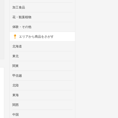
加工食品
花・観葉植物
体験・その他
エリアから商品をさがす
北海道
東北
関東
甲信越
北陸
東海
関西
中国