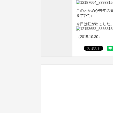
このわかめが来年の
ます(’-’*)♪
今日は虹が出ました。何
（2015.10.30）