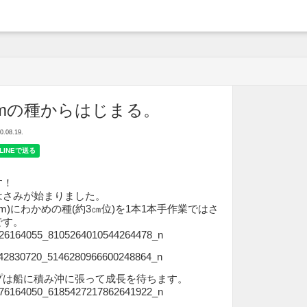
arche
mの種からはじまる。
08.19.
す！
はさみが始まりました。
50m)にわかめの種(約3㎝位)を1本1本手作業ではさ
です。
プは船に積み沖に張って成長を待ちます。