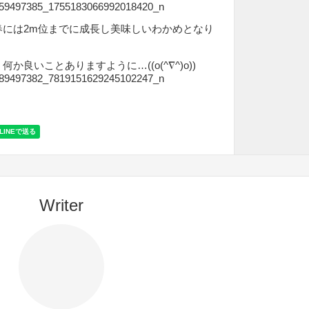
春には2m位までに成長し美味しいわかめとなり
か良いことありますように…((o(^∇^)o))
Writer