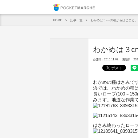
Pocket M
記事一覧
わかめは３cmの種からはじまる。
HOME
わかめは３c
公開日：2015.11.02.
更新日：2020.
わかめの種はさみで
浜では、わかめの種
長いロープ(100～1
みます。地道な作業
はさみ終わったロー