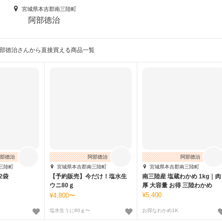
宮城県本吉郡南三陸町
阿部徳治
部徳治さんから直接買える商品一覧
部徳治
阿部徳治
阿部徳治
三陸町
宮城県本吉郡南三陸町
宮城県本吉郡南三陸町
2袋
【予約販売】今だけ！塩水生
南三陸産 塩蔵わかめ 1kg｜肉
ウニ80ｇ
厚 大容量 お得 三陸わかめ
5,400
4,800〜
塩水生うに80ｇ〜
お得なわかめ1K