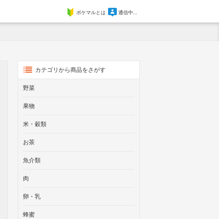
ポケマルとは
通信中...
カテゴリから商品をさがす
野菜
果物
米・穀類
お茶
魚介類
肉
卵・乳
蜂蜜