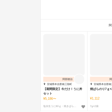
阿
阿部徳治
阿
宮城県本吉郡南三陸町
宮城県本吉郡南
【期間限定】今だけ！うに丼
焼ばらのり7ｇ×
セット
1,112
5,186〜
塩水生うに80ｇ・焼きばらのり7ｇ〜
7g×2袋