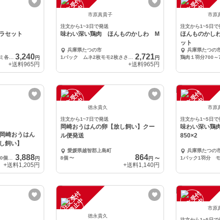
注
文
受
付
停
止
注
文
受
付
停
止
中
中
市原真貴子
市原
注文から1~3日で発送
注文から1~5日で
ラセット
味わい深い鶏肉 ほんものかしわ M
ほんものかし
ット
兵庫県たつの市
兵庫県たつの
3,240
2,721
１羽分 モモ・ムネ・ササミ各2枚 750～799g
1パック ムネ2枚モモ2枚ささみ2枚 １羽分700～749g
円
円
+送料
965円
+送料
965円
注
文
受
付
停
止
注
文
受
付
停
止
中
中
徳永貴久
市原
注文から1~7日で発送
注文から1~5日で
岡崎おうはんの卵【放し飼い】クー
味わい深い鶏
商品岡崎おうはん
ル便発送
850×2
し飼い】
愛媛県越智郡上島町
兵庫県たつの
3,888
864
10個✕4パック（おうはん20個、烏骨鶏卵20個）
8個
〜
円
円
〜
+送料
1,205円
+送料
1,140円
注
文
受
付
停
止
注
文
受
付
停
止
中
中
市原
徳永貴久
注文から1~5日で