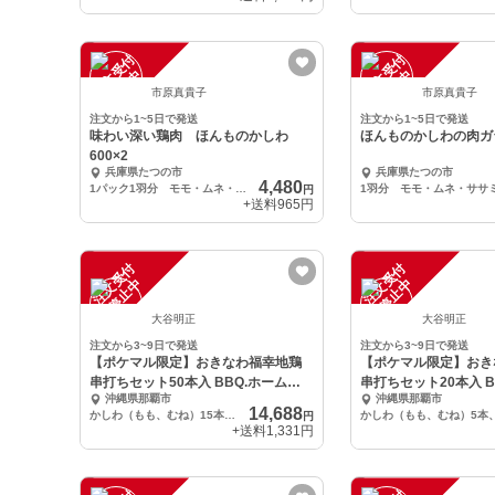
注
文
受
付
停
止
注
文
受
付
停
止
中
中
市原真貴子
市原真貴子
注文から1~5日で発送
注文から1~5日で発送
味わい深い鶏肉 ほんものかしわ
ほんものかしわの肉ガ
600×2
兵庫県たつの市
兵庫県たつの市
4,480
1パック1羽分 モモ・ムネ・ササミ各2枚 600g～649g×２パック
円
+送料
965円
注
文
受
付
停
止
注
文
受
付
停
止
中
中
大谷明正
大谷明正
注文から3~9日で発送
注文から3~9日で発送
【ポケマル限定】おきなわ福幸地鶏
【ポケマル限定】おき
串打ちセット50本入 BBQ.ホームパ
串打ちセット20本入 B
沖縄県那覇市
沖縄県那覇市
ーティ
ーティ
14,688
かしわ（もも、むね）15本、だきみ（むね、ささみ）15本.手羽10本、せせり5本、砂肝5本
円
+送料
1,331円