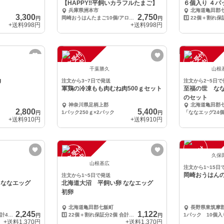
【HAPPY‼️平飼いカラフルたまご】
６個入り ４パ
兵庫県洲本市
北海道亀田郡
3,300
2,750
岡崎おうはんたまご10個/アロウカナ青たまご10個
円
円
+送料
998円
+送料
998円
注
文
受
付
停
止
注
文
受
付
停
止
中
中
千葉勝久
山根
g
注文から3~7日で発送
注文から2~5日で
軍鶏の冷凍もも肉むね肉500ｇセット
至福の世 な
のセット
神奈川県足柄上郡
北海道亀田郡
2,800
5,400
1パック250ｇ×2パック
円
円
+送料
910円
+送料
910円
注
文
受
付
停
止
注
文
受
付
停
止
中
中
久保
山根基広
注文から1~15日
岡崎おうはん
注文から1~5日で発送
グ
北海道大沼 平飼い卵 ななエッグ
初卵
北海道亀田郡七飯町
長野県東筑摩
2,245
1,122
2️⃣44個＋割れ保証分4個 合計48個 ※割れ保証分は価格に含まれていません。
1️⃣ 22個＋割れ保証分2個 合計24個 ※割れ保証分は価格に含まれていません。
円
円
+送料
1,370円
+送料
1,370円