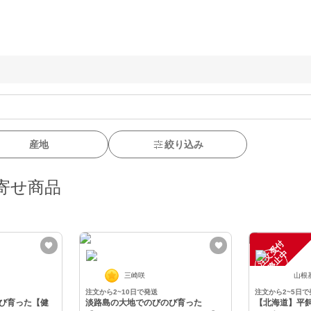
産地
絞り込み
寄せ商品
注
文
受
付
停
止
中
三崎咲
山根
注文から2~10日で発送
注文から2~5日で
び育った【健
淡路島の大地でのびのび育った
【北海道】平