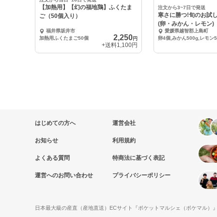
【加熱用】【幻の福地鶏】ふくたま
注文から3~7日で発送
寒さに勝つ!旬のお試
ご（50個入り）
(卵・みかん・レモン
福井県坂井市
愛媛県越智郡上島町
2,250
加熱用ふくたまご50個
卵4個,みかん500g,レモン5
円
+送料
1,100円
はじめての方へ
運営会社
お知らせ
利用規約
よくある質問
特商法に基づく表記
運営へのお問い合わせ
プライバシーポリシー
日本最大級の産直（産地直送）ECサイト『ポケットマルシェ（ポケマル）