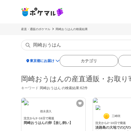
産直・通販のポケマル
岡崎おうはんの検索結果
location_on
カテゴリ
東京都にお届け
岡崎おうはんの産直通販・お取り
キーワード
岡崎おうはん
の検索結果:62件
徳永貴久
三崎咲
注文から3~16日で発送
岡崎おうはんの卵【放し飼い】
注文から2~10日で発送
淡路島の大地でのびの