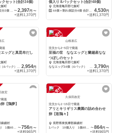
ックセット(合計24個)
個入り 8パックセット(合計48個)
七飯町
北海道亀田郡七飯町
2,397
4,530
1️⃣ 22個＋割れ保証分2個 合計24個 ※割れ保証分は価格に含まれていません。
〜
2️⃣ 44個＋割れ保証分4個 合計48個 ※割れ保証分は価格に含まれていません。
円
〜
円
+送料
1,370円
+送料
1,370円
注
文
受
付
停
止
中
基広
山根基広
発送
注文から2~5日で発送
なエッグと真昆布だし
至福の世 ななエッグと蘭越産なな
つぼしのセット
七飯町
北海道亀田郡七飯町
2,954
3,790
「ななエッグ24個（4パック）」 北海道函館 真昆布だし1本
ななエッグ24個（4パック） 北海道蘭越産ななつぼしだし 4合（2合×2個）
円
円
+送料
1,370円
+送料
1,370円
注
文
受
付
停
止
中
田政宏
久保田政宏
で発送
の卵【鶏夢】
注文から1~15日で発送
アリとキリギリス農園の詰め合わせ
卵【彩鶏々】
郡麻績村
長野県東筑摩郡麻績村
756
864
1パック 10個入り 1個40ｇ～50g
〜
1パック 10個入り 1個40ｇ～50g
〜
円
〜
円
〜
+送料
965円
+送料
965円