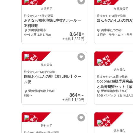
注
文
受
付
停
止
注
文
受
付
停
止
中
中
大谷明正
市原真貴子
注文から1~7日で発送
注文から1~3日で発送
おきなわ福幸地鶏 L中抜きホール 一
ほんものかしわの肉ガ
羽料理用
沖縄県那覇市
兵庫県たつの市
8,640
4〜8人前 1.5-1.7kg
円
+送料
1,331円
注
文
受
付
停
止
注
文
受
付
停
止
中
中
徳永貴久
徳永貴久
注文から3~14日で発送
岡崎おうはんの卵【放し飼い】クー
注文から3~16日で発送
Cocohachi様専用
ル便
と烏骨鶏卵セット【放
愛媛県越智郡上島町
愛媛県越智郡上島町
864
8個
〜
円
〜
+送料
1,140円
注
文
受
付
停
止
注
文
受
付
停
止
中
中
野村尚司
徳永貴久
注文から当日~16日で発送