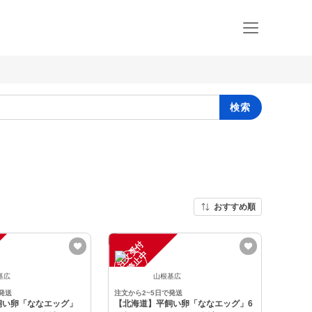
検索
おすすめ順
注
文
受
付
停
止
中
基広
山根基広
発送
注文から2~5日で発送
飼い卵「ななエッグ」
【北海道】平飼い卵「ななエッグ」6