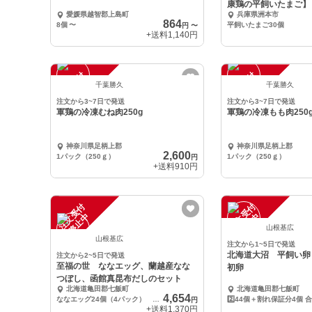
康鶏の平飼いたまご】
愛媛県越智郡上島町
兵庫県洲本市
864
8個
〜
平飼いたまご30個
円
〜
+送料
1,140円
注
文
受
付
停
止
注
文
受
付
停
止
中
中
千葉勝久
千葉勝久
注文から3~7日で発送
注文から3~7日で発送
軍鶏の冷凍むね肉250g
軍鶏の冷凍もも肉250
神奈川県足柄上郡
神奈川県足柄上郡
2,600
1パック（250ｇ）
1パック（250ｇ）
円
+送料
910円
注
文
受
付
停
止
注
文
受
付
停
止
中
中
山根基広
山根基広
注文から1~5日で発送
北海道大沼 平飼い卵 ななエッ
注文から2~5日で発送
至福の世 ななエッグ、蘭越産なな
初卵
つぼし、函館真昆布だしのセット
北海道亀田郡七飯町
北海道亀田郡七飯町
4,654
ななエッグ24個（4パック） 北海道蘭越産ななつぼしだし 4合（2合×2個）
円
+送料
1,370円