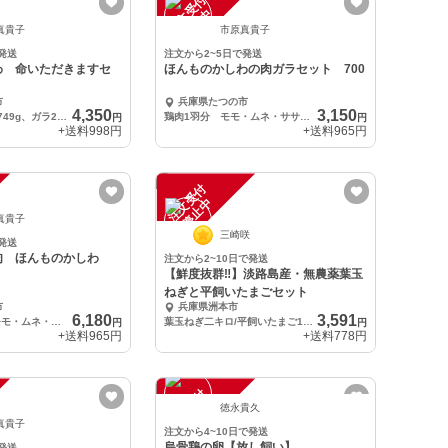
注
文
受
付
停
止
中
真貴子
市原真貴子
発送
注文から2~5日で発送
わ 命いただきますセ
ほんものかしわの肉ガラセット 700
市
兵庫県たつの市
4,350
3,150
鶏肉１羽分700～749g、ガラ2羽分、レバーハツ200g、タマヒモ200g、砂ズリ300g
鶏肉1羽分 モモ・ムネ・ササミ各2枚 700g～749g 鶏ガラ2個入
円
円
+送料
998円
+送料
965円
注
文
受
付
停
止
中
真貴子
三崎咲
発送
肉 ほんものかしわ
注文から2~10日で発送
【鮮度抜群‼️】淡路島産・無農薬葉玉
ねぎと平飼いたまごセット
市
兵庫県洲本市
6,180
3,591
1パック1羽分 モモ・ムネ・ササミ各2枚 850g～899g×２パック
葉玉ねぎ二キロ/平飼いたまご10個
円
円
+送料
965円
+送料
778円
注
文
受
付
停
止
中
徳永貴久
真貴子
注文から4~10日で発送
烏骨鶏の卵【放し飼い】
発送