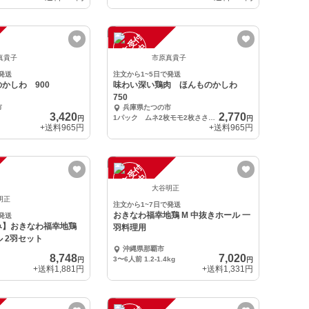
注
文
受
付
停
止
中
真貴子
市原真貴子
発送
注文から1~5日で発送
かしわ 900
味わい深い鶏肉 ほんものかしわ
750
市
兵庫県たつの市
3,420
2,770
1パック ムネ2枚モモ2枚ささみ2枚 １羽分750～799g
円
円
+送料
965円
+送料
965円
注
文
受
付
停
止
中
大谷明正
明正
注文から1~7日で発送
おきなわ福幸地鶏 M 中抜きホール 一
発送
み】おきなわ福幸地鶏
羽料理用
M 中抜きホール 2羽セット
沖縄県那覇市
8,748
7,020
3〜6人前 1.2-1.4kg
円
円
+送料
1,881円
+送料
1,331円