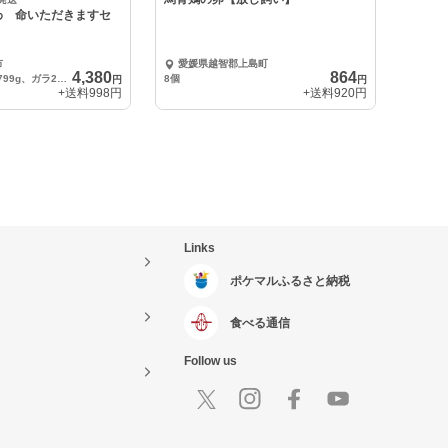
わ 命いただきますセ
市
愛媛県越智郡上島町
4,380
864
鶏肉１羽分750～799g、ガラ2羽分、レバーハツ200g、タマヒモ200g、砂ズリ200g
8個
円
円
+送料
998円
+送料
920円
Links
ポケマルふるさと納税
食べる通信
Follow us