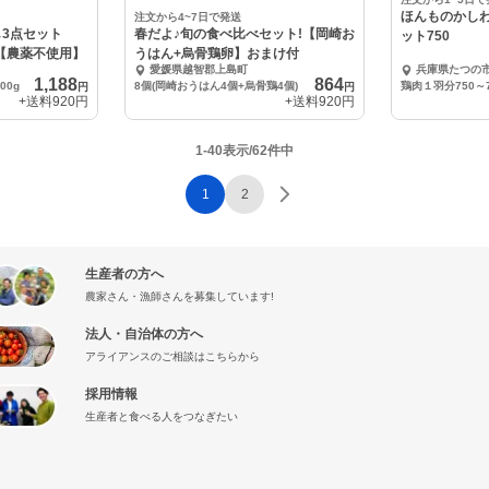
ほんものかし
注文から4~7日で発送
し3点セット
春だよ♪旬の食べ比べセット!【岡崎お
ット750
)【農薬不使用】
うはん+烏骨鶏卵】おまけ付
愛媛県越智郡上島町
兵庫県たつの
1,188
864
00g
8個(岡崎おうはん4個+烏骨鶏4個)
円
円
+送料
920円
+送料
920円
1-40表示/62件中
1
2
生産者の方へ
農家さん・漁師さんを募集しています!
法人・自治体の方へ
アライアンスのご相談はこちらから
採用情報
生産者と食べる人をつなぎたい
』