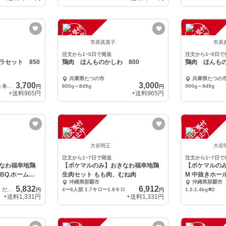
注
文
受
付
停
止
注
文
受
付
停
止
中
中
市原真貴子
市原
注文から1~5日で発送
注文から1~5日で
ラセット 850
鶏肉 ほんものかしわ 800
鶏肉 ほんもの
兵庫県たつの市
兵庫県たつの
3,700
3,000
1羽分 モモ・ムネ・ササミ各2枚 850g～899g+鶏ガラ2羽分
800g～849g
900g～949g
円
円
+送料
965円
+送料
965円
注
文
受
付
停
止
注
文
受
付
停
止
中
中
大谷明正
大谷
注文から1~7日で発送
注文から1~7日で
なわ福幸地鶏
【ポケマルのみ】おきなわ福幸地鶏
【ポケマルの
BQ.ホームパ
生肉セット もも肉、むね肉
沖縄県那覇市
沖縄県那覇市
5,832
6,912
かしわ（もも、むね）5本、だきみ（むね、ささみ）5本、手羽4本、せせり3本、砂肝3本
4〜8人前 1.7キロ〜1.8キロ
1.2-1.4kg✖︎2
円
円
+送料
1,331円
+送料
1,331円