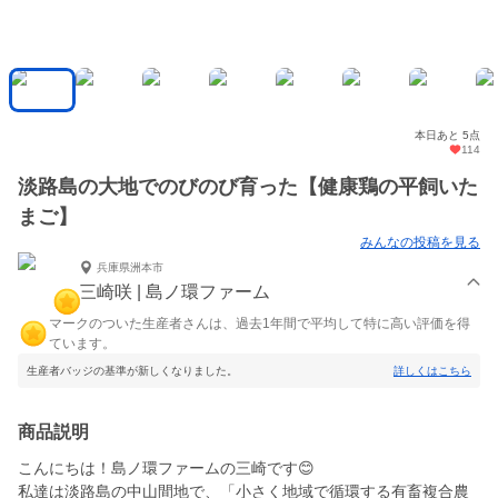
本日あと 5点
114
淡路島の大地でのびのび育った【健康鶏の平飼いた
まご】
みんなの投稿を見る
兵庫県洲本市
三崎咲 | 島ノ環ファーム
マークのついた生産者さんは、過去1年間で平均して特に高い評価を得
ています。
生産者バッジの基準が新しくなりました。
詳しくはこちら
商品説明
こんにちは！島ノ環ファームの三崎です😊
私達は淡路島の中山間地で、「小さく地域で循環する有畜複合農