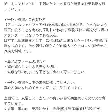
業」をコンセプトに、平飼いたまごの養鶏と無農薬野菜栽培を行
っています。
▼平飼い養鶏と自家製飼料
【アニマルウェルフェア=動物本来の欲求を妨げることのないよう
適正に扱うことを定めた原則】いわゆる“動物福祉”の理念が世界の
スタンダードとなりつつある現在。
日本では旧態依然として、ほぼ身動き出来ないケージ飼い養鶏が9
割を占めます。その飼料のほとんどが輸入トウモロコシ(遺伝子組
み換え飼料)です。
～島ノ環ファームの理念～
・鶏が鶏らしく生きる姿を大切に。
・健康な鶏のたまごを子どもに食べて育ってほしい。
・平飼い養鶏を日本の未来に残していきたい。
真心と願いを込めて日々大切にお世話しています。
当園では、風通しと日当たりの良い鶏舎で初生雛からのびのび育
てています。
くず米、米ぬか、菜種油かす、魚粉(熊本県産/酸化防腐剤不使