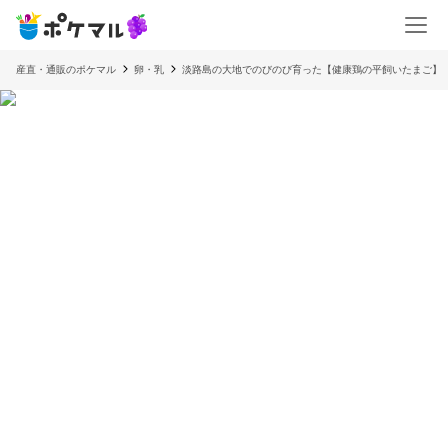
産直・通販のポケマル
卵・乳
淡路島の大地でのびのび育った【健康鶏の平飼いたまご】