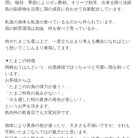
用)、蛎殻、季節によりポン酢粕、オリーブ粕等、出来る限り淡路
島の副産物を活用し鶏の成長に合わせて自家配合しています。
私達の身体も私達の食べているものから作られています。
鶏の飼育環境は勿論、何を食べて育っているか。
肉やたまごを選ぶ上で、一度立ち止まり考える機会になればとい
う想いでこじんまり養鶏してます。
▼たまごの特徴
岡崎おうはんという、白黒模様でぽっちゃりと可愛い鶏を飼って
います。
お客様からは、
「たまごの白身の弾力が違う！」
「たまご特有の臭みがない！」
「火を通した時の黄身の発色が美しい！」
というお声を頂きます。
島内外の飲食店でも大変好評です。
個体により黄身の色が違ったり、大きさも不揃いですが、それも
平飼いたまごならではの魅力だと思います。