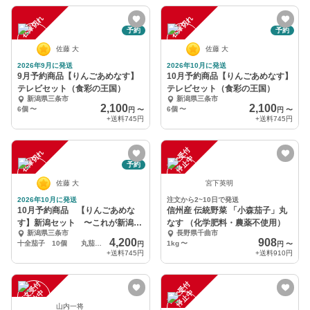
在庫切れ
在庫切れ
予約
予約
佐藤 大
佐藤 大
2026年9月に発送
2026年10月に発送
9月予約商品【りんごあめなす】
10月予約商品【りんごあめなす】
テレビセット（食彩の王国）
テレビセット（食彩の王国）
新潟県三条市
新潟県三条市
2,100
2,100
6個
〜
6個
〜
円
〜
円
〜
+送料
745円
+送料
745円
注
文
受
付
停
止
在庫切れ
中
予約
佐藤 大
宮下英明
2026年10月に発送
注文から2~10日で発送
10月予約商品 【りんごあめな
信州産 伝統野菜 「小森茄子」丸
す】新潟セット 〜これが新潟の
なす （化学肥料・農薬不使用）
新潟県三条市
長野県千曲市
茄子です〜
4,200
908
十全茄子 10個 丸茄子 6個
1kg
〜
円
円
〜
+送料
745円
+送料
910円
注
文
受
付
停
止
注
文
受
付
停
止
中
中
山内一将