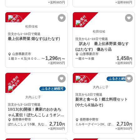
+送料
965円
+送料
998円
注
文
受
付
停
止
注
文
受
付
停
止
中
中
松田佳祐
松田佳祐
注文から1~10日で発送
最上伝承野菜 畑なす(はたなす)
注文から1~10日で発送
訳あり 最上伝承野菜 畑なす
(はたなす) 傷あり品
山形県新庄市
山形県新庄市
1,296
1,458
１箱３～４玉(８００g前後)
〜
一箱６〜８個
円
〜
円
+送料
965円
+送料
998円
注
文
受
付
停
止
注
文
受
付
停
止
ふるさと納税可
中
中
大内ふじ子
ふるさと納税可
注文から3日で発送
大内ふじ子
新米と食べる！郷土料理セット
注文から3~14日で発送
(やたら&油みそ)
10/13(水)開催！農家のおかあち
ゃん直伝！ぼたんこしょうオンラ
長野県中野市
長野県中野市
イン料理教室！
2,710
2,710
ぼたんこしょう5個、丸なす3個、秋みょうが5個、大根の味噌漬け200g
ミルキークイーン2K、ぼたんこしょう5個、丸なす3個、大根の味噌漬け200g
円
円
+送料
500円
+送料
500円