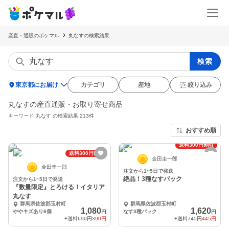
産直・通販のポケマル
丸なすの検索結果
検索
location_on
東京都にお届け
カテゴリ
産地
絞り込み
丸なすの産直通販・お取り寄せ商品
キーワード
丸なす
の検索結果:213件
おすすめ順
送料300円割引
送料300円割引
金田圭一郎
金田圭一郎
注文から1~5日で発送
絶品！3種なすパック
注文から1~5日で発送
『数量限定』とろける！イタリア
丸なす
群馬県佐波郡玉村町
群馬県佐波郡玉村町
1,080
1,620
ややキズあり6個
なす3種パック
円
円
+送料
690円
390円
+送料
745円
445円