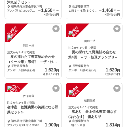
津丸茄子セット
福島県河沼郡会津坂下町
山形県新庄市
1,650
1,468
アスパラガス500グラムと会津丸茄子3個セット
〜
１箱３～４玉(８００g前後)
〜
円
〜
円
〜
+送料
965円
+送料
965円
注
文
受
付
停
止
注
文
受
付
停
止
中
中
岡田一浩
岡田一浩
注文から1~7日で発送
夏の採れたて野菜詰め合わせ
注文から1~7日で発送
夏の採れたて野菜詰め合わせ
第4回 ～ザ・枝豆グランプリ～
（クール用）第4回 ～ザ・枝豆
長野県長野市
長野県長野市
グランプリ～
1,620
1,620
ダンボール詰め合わせ
ダンボール詰め合わせ
円
円
+送料
1,195円
+送料
865円
注
文
受
付
停
止
注
文
受
付
停
止
中
中
佐瀬雄蔵
松田佳祐
注文から1~5日で発送
会津産 佐瀬農園の笑顔になる野
注文から1~10日で発送
訳あり 最上伝承野菜 畑なす
菜セット✨
(はたなす) 傷あり品
福島県河沼郡会津坂下町
山形県新庄市
1,900
1,814
アスパラガスLサイズ500グラム ミニトマト150グラム 会津丸ナス2個 オクラ100グラム
一箱６〜８個
円
円