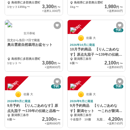
島根県仁多郡奥出雲町
島根県仁多郡奥出雲町
3,300
1,980
1セット1350g
〜
1kg
〜
円
〜
円
〜
+送料
1,000円
+送料
800円
在庫切れ
予約
古川恭祐
佐藤 大
注文から当日~7日で発送
奥出雲産自然栽培お盆セット
2026年10月に発送
10月予約商品 【りんごあめな
す】原点丸茄子 〜139年の伝統と
島根県仁多郡奥出雲町
新潟県三条市
品格〜
3,080
2,100
1セット
〜
6個
〜
円
〜
円
〜
+送料
800円
+送料
690円
在庫切れ
在庫切れ
予約
予約
佐藤 大
佐藤 大
2026年9月に発送
2026年9月に発送
9月予約 【りんごあめなす】原
9月予約商品 【りんごあめな
点丸茄子 〜139年の伝統と品格〜
す】新潟セット 〜これが新潟の
新潟県三条市
新潟県三条市
茄子です〜
2,100
4,200
6個
〜
十全茄子 10個 丸茄子 6個
円
〜
円
+送料
690円
+送料
745円