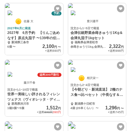
予約
佐藤 大
豊川庸平
2027年6月に発送
注文から1~5日で発送
2027年 6月予約 【りんごあめ
会津伝統野菜余蒔きゅうり1Kg＆
なす】原点丸茄子 〜139年の伝統
会津丸茄子1kgセット
新潟県三条市
福島県会津若松市
と品格〜
2,100
2,322
6個
〜
余蒔きゅうり1kg,会津丸茄子1kg
円
〜
円
+送料
690円
+送料
998円
送料300円割引
相沢栄一
藤川千春
注文から2~4日で発送
【今朝どり・新潟直送】 2種のナ
注文から1~10日で発送
世界一美味しい評されるフィレン
ス食べ比べセット（中長なす＆丸
ツェナス（ヴィオレッタ・ディ・
なす）
群馬県渋川市
新潟県十日町市
フィレンツェ）
1,512
1,296
1箱3個〜5個
4袋 (20本くらい）
〜
円
円
〜
+送料
690円
390円
+送料
745円