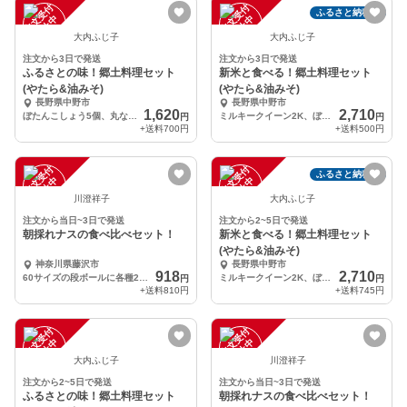
注
文
受
付
停
止
注
文
受
付
停
止
ふるさと納税可
中
中
大内ふじ子
大内ふじ子
注文から3日で発送
注文から3日で発送
ふるさとの味！郷土料理セット
新米と食べる！郷土料理セット
(やたら&油みそ)
(やたら&油みそ)
長野県中野市
長野県中野市
1,620
2,710
ぼたんこしょう5個、丸なす3個、みょうが10個、大根の味噌漬け200g
ミルキークイーン2K、ぼたんこしょう5個、丸なす3個、大根の味噌漬け200g
円
円
+送料
700円
+送料
500円
注
文
受
付
停
止
注
文
受
付
停
止
ふるさと納税可
中
中
川澄祥子
大内ふじ子
注文から当日~3日で発送
注文から2~5日で発送
朝採れナスの食べ比べセット！
新米と食べる！郷土料理セット
(やたら&油みそ)
神奈川県藤沢市
長野県中野市
918
2,710
60サイズの段ボールに各種2〜5個
ミルキークイーン2K、ぼたんこしょう5個、丸なす3個、大根の味噌漬け100g
円
円
+送料
810円
+送料
745円
注
文
受
付
停
止
注
文
受
付
停
止
中
中
大内ふじ子
川澄祥子
注文から2~5日で発送
注文から当日~3日で発送
ふるさとの味！郷土料理セット
朝採れナスの食べ比べセット！