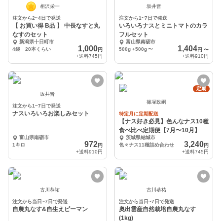
相沢栄一
坂井晋
注文から2~4日で発送
注文から1~7日で発送
【 お買い得 B品 】 中長なすと丸
いろいろナスとミニトマトのカラ
なすのセット
フルセット
新潟県十日町市
富山県南砺市
1,000
1,404
4袋 20本くらい
500g +500g
〜
円
円
〜
+送料
745円
+送料
910円
定期
坂井晋
篠塚政嗣
注文から1~7日で発送
ナスいろいろお楽しみセット
特定月に定期配送
【ナス好き必見】色んなナス10種
食べ比べ定期便【7月〜10月】
富山県南砺市
茨城県結城市
972
3,240
1キロ
色々ナス11種詰め合わせ
円
円
+送料
910円
+送料
745円
古川恭祐
古川恭祐
注文から当日~7日で発送
注文から当日~7日で発送
自農丸なす&自生えピーマン
奥出雲産自然栽培自農丸なす
(1kg)