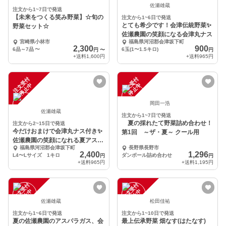
佐瀬雄蔵
注文から1~7日で発送
【未来をつくる笑み野菜】☆旬の
注文から1~6日で発送
とても希少です！会津伝統野菜✨
野菜セット☆
佐瀬農園の笑顔になる会津丸ナス
宮崎県小林市
福島県河沼郡会津坂下町
2,300
900
6品～7品
〜
6玉(1〜1.5キロ)
円
〜
円
+送料
1,600円
+送料
965円
注
文
受
付
停
止
注
文
受
付
停
止
中
中
岡田一浩
佐瀬雄蔵
注文から1~7日で発送
夏の採れたて野菜詰め合わせ！
注文から2~15日で発送
今だけおまけで会津丸ナス付き✨
第1回 ～ザ・夏～ クール用
佐瀬農園の笑顔になれる夏アスパ
福島県河沼郡会津坂下町
長野県長野市
ラガス Lサイズ
2,400
1,296
L4〜Lサイズ 1キロ
ダンボール詰め合わせ
円
円
+送料
965円
+送料
1,195円
注
文
受
付
停
止
注
文
受
付
停
止
中
中
佐瀬雄蔵
松田佳祐
注文から1~6日で発送
注文から1~10日で発送
夏の佐瀬農園のアスパラガス、会
最上伝承野菜 畑なす(はたなす)