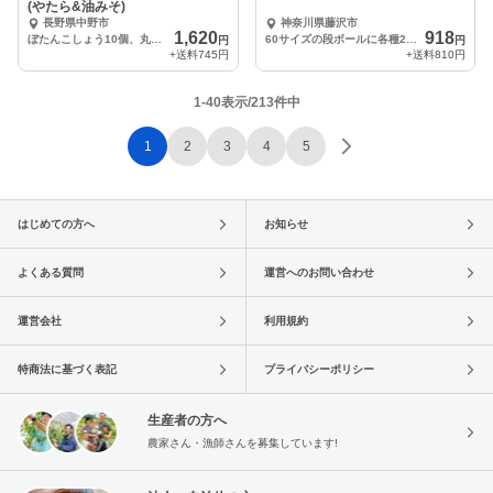
(やたら&油みそ)
長野県中野市
神奈川県藤沢市
1,620
918
ぼたんこしょう10個、丸なす3個、大根の味噌漬け100g
60サイズの段ボールに各種2〜5個
円
円
+送料
745円
+送料
810円
1-40表示/213件中
1
2
3
4
5
はじめての方へ
お知らせ
よくある質問
運営へのお問い合わせ
運営会社
利用規約
特商法に基づく表記
プライバシーポリシー
生産者の方へ
農家さん・漁師さんを募集しています!