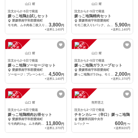
注
文
受
付
停
止
注
文
受
付
停
止
中
中
山口 耀
山口 耀
注文から2~5日で発送
注文から2~5日で発送
媛っこ地鶏お試しセット
媛っこ地鶏精肉セット
愛媛県南宇和郡愛南町
愛媛県南宇和郡愛南町
3,800
5,900
モモ肉、ムネ肉各二枚入り(合計約1kg)
モモ二枚入り1パック、ムネ二枚1パック、ササミ６本入り1パック、手羽先・元合計８本入り1パック(合計約1.8kg)
円
円
+送料
1,140円
+送料
1,140円
注
文
受
付
停
止
注
文
受
付
停
止
中
中
山口 耀
山口 耀
注文から2~5日で発送
注文から2~5日で発送
媛っこ地鶏ソーセージセット
媛っこ地鶏ガラスープセット
愛媛県南宇和郡愛南町
愛媛県南宇和郡愛南町
4,500
2,000
ソーセージ：プレーン4パック、ハーブ4パック(1パック120g以上)
媛っこ地鶏ガラ2kg、モミジ2kg…合計4kg
円
円
+送料
1,140円
+送料
1,370円
注
文
受
付
停
止
注
文
受
付
停
止
中
中
山口 耀
熊野憲之
注文から2~5日で発送
注文から2~7日で発送
媛っこ地鶏精肉お得セット
チキンカレー（辛口）媛っこ地鶏
愛媛県南宇和郡愛南町
愛媛県四国中央市
11,800
600
モモ肉約1kg、ムネ肉約1kg、ササミ約1kg、手羽約1kg(合計約4kg)
1パック
〜
円
円
〜
+送料
1,370円
+送料
920円