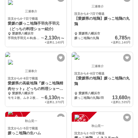
三瀬泰介
三瀬泰介
注文から4~7日で発送
【愛媛県の地鶏】媛っこ地鶏の丸
注文から4~7日で発送
愛媛の媛っこ地鶏手羽先手羽元
鶏
（どっちの料理ショー紹介)
愛媛県八幡浜市
愛媛県八幡浜市
2,130
6,785
手羽先手羽元４本(各２本)
〜
媛っこ地鶏の丸鶏
円
〜
円
+送料
1,140円
+送料
1,140円
三瀬泰介
三瀬泰介
注文から4~8日で発送
【愛媛県の地鶏】媛っこ地鶏の丸
注文から4~8日で発送
愛媛県の高級地鶏『媛っこ地鶏精
鶏
肉セット』どっちの料理ショーで
愛媛県八幡浜市
愛媛県八幡浜市
紹介！
6,130
13,680
モモ２枚、ムネ２枚、ささみ２枚、手羽先２本、手羽元２本
〜
媛っこ地鶏の丸鶏2羽
円
〜
円
+送料
1,370円
+送料
1,535円
注
文
受
付
停
止
注
文
受
付
停
止
中
中
秋山晃一
秋山晃一
注文から1~5日で発送
媛っこ地鶏の生ハム
注文から1~5日で発送