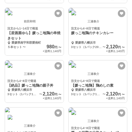
前田和明
三瀬泰介
注文から1~14日で発送
注文から4~8日で発送
【居酒屋ゆら】媛っこ地鶏の串焼
媛っこ地鶏のチキンカレー
きセット
愛媛県南宇和郡愛南町
愛媛県八幡浜市
980
2,120
５本セット
〜
3セット（1パック200ｇ）
〜
円
〜
円
〜
+送料
1,140円
+送料
1,140円
三瀬泰介
三瀬泰介
注文から4~8日で発送
注文から4~8日で発送
【絶品】媛っこ地鶏の親子丼
【媛っこ地鶏】鶏めしの素
愛媛県八幡浜市
愛媛県八幡浜市
2,120
2,120
3セット（1パック1人前）
〜
3セット（1パック1合）
〜
円
〜
円
〜
+送料
1,140円
+送料
1,140円
三瀬泰介
三瀬泰介
注文から4~8日で発送