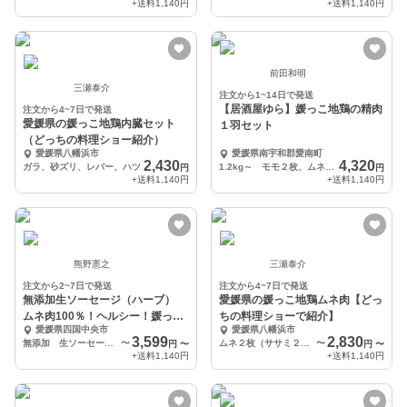
+送料
1,140円
+送料
1,140円
前田和明
三瀬泰介
注文から1~14日で発送
【居酒屋ゆら】媛っこ地鶏の精肉
注文から4~7日で発送
愛媛県の媛っこ地鶏内臓セット
１羽セット
（どっちの料理ショー紹介）
愛媛県八幡浜市
愛媛県南宇和郡愛南町
2,430
4,320
ガラ、砂ズリ、レバー、ハツ
1.2kg～ モモ２枚、ムネ２枚、ささみ２枚、手羽先２本、手羽元２本
円
円
+送料
1,140円
+送料
1,140円
熊野憲之
三瀬泰介
注文から2~7日で発送
注文から4~7日で発送
無添加生ソーセージ（ハーブ）
愛媛県の媛っこ地鶏ムネ肉【どっ
ムネ肉100％！ヘルシー！媛っこ
ちの料理ショーで紹介】
愛媛県四国中央市
愛媛県八幡浜市
地鶏
3,599
2,830
無添加 生ソーセージ5本入り（200ｇ）×2パック
〜
ムネ２枚（ササミ２枚付き）
〜
円
〜
円
〜
+送料
1,140円
+送料
1,140円