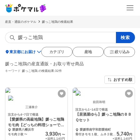
産直・通販のポケマル
媛っこ地鶏の検索結果
検索
location_on
東京都にお届け
カテゴリ
産地
絞り込み
媛っこ地鶏の産直通販・お取り寄せ商品
キーワード
媛っこ地鶏
の検索結果:32件
おすすめ順
前田和明
三瀬泰介
注文から1~14日で発送
【居酒屋ゆら】媛っこ地鶏のＢＢ
注文から4~7日で発送
【愛媛県の高級地鶏】媛っこ地鶏
Ｑセット
モモ肉【どっちの料理ショーで紹
愛媛県八幡浜市
愛媛県南宇和郡愛南町
介】
3,930
5,740
モモ肉２枚
〜
骨付きモモ１枚、ムネ２枚、ささみ２枚、手羽先２本、手羽元２本、串焼き１０本
円
〜
円
+送料
1,140円
+送料
1,140円