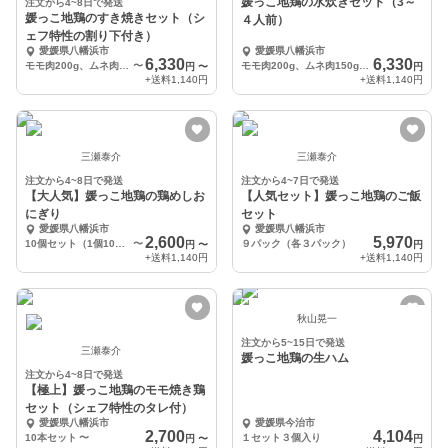
媛っこ地鶏の水炊きセット（3～
注文から4~8日で発送
媛っこ地鶏のすき焼きセット（シ
４人前）
ェフ特性の割り下付き）
愛媛県八幡浜市
愛媛県八幡浜市
6,330
6,330
モモ肉200g、ムネ肉150g、レバー100g、皮100g、うどん３人分、割下500g
〜
モモ肉200g、ムネ肉150g、手羽元100g、つみれ120g、ちゃんぽん３人分、ガラスープ
円
〜
円
+送料
1,140円
+送料
1,140円
三瀬泰介
三瀬泰介
注文から4~8日で発送
注文から4~7日で発送
【大人気】媛っこ地鶏の鶏めしお
【人気セット】媛っこ地鶏のご飯
にぎり
セット
愛媛県八幡浜市
愛媛県八幡浜市
2,600
5,970
10個セット（1個100ｇ）
〜
９パック（各３パック）
円
〜
円
+送料
1,140円
+送料
1,140円
秋山晃一
注文から5~15日で発送
三瀬泰介
媛っこ地鶏の生ハム
注文から4~8日で発送
【極上】媛っこ地鶏のモモ焼き鶏
セット（シェフ特性のタレ付）
愛媛県八幡浜市
愛媛県今治市
2,700
4,104
10本セット
〜
１セット３個入り
円
〜
円