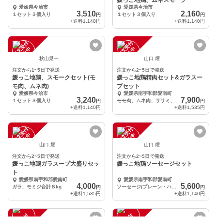
媛っこ地鶏、ムネスモーク
愛媛県今治市
愛媛県今治市
3,510
2,160
１セット３個入り
１セット３個入り
円
円
+送料
1,140円
+送料
1,140円
注
文
受
付
停
止
注
文
受
付
停
止
中
中
秋山晃一
山口 耀
注文から1~5日で発送
注文から2~5日で発送
媛っこ地鶏、スモークセット(モ
媛っこ地鶏精肉セット&ガラスー
モ肉、ムネ肉)
プセット
愛媛県今治市
愛媛県南宇和郡愛南町
3,240
7,900
１セット３個入り
モモ肉、ムネ肉、ササミ、手羽(合計1.8kg) ガラ2kg、モミジ2kg
円
円
+送料
1,140円
+送料
1,535円
注
文
受
付
停
止
注
文
受
付
停
止
中
中
山口 耀
山口 耀
注文から2~5日で発送
注文から2~5日で発送
媛っこ地鶏ガラスープ大盛りセッ
媛っこ地鶏ソーセージセット
ト
愛媛県南宇和郡愛南町
愛媛県南宇和郡愛南町
4,000
5,600
ガラ、モミジ合計８kg
ソーセージ(プレーン・ハーブ)1パックあたり120g以上各4パック 計8パック
円
円
+送料
1,535円
+送料
1,140円