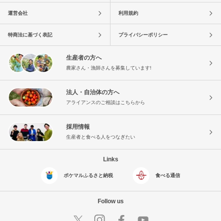
運営会社
利用規約
特商法に基づく表記
プライバシーポリシー
生産者の方へ
農家さん・漁師さんを募集しています!
法人・自治体の方へ
アライアンスのご相談はこちらから
採用情報
生産者と食べる人をつなぎたい
Links
ポケマルふるさと納税
食べる通信
Follow us