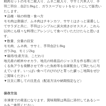
精肉セットのモモ二枚入り、ムネ二枚入り、ササミ六本入り、手
羽二羽分…合計1.8kgと、ガラスープセットをセットにして販売い
たします。
▼品種・味の特徴・食べ方
モモ肉は唐揚げ、ムネ肉はチキンカツ、ササミはさっと湯通しし
てサラダと共に、手羽はシンプルに炭火焼きがオススメ。これら
以外にも様々な料理にアレンジして食べていただけたらと思いま
す。
▼数量、分量の目安
モモ肉、ムネ肉、ササミ、手羽合計1.8kg
ガラ2kg、モミジ2kg
▼栽培/生産方法、こだわり
地元産の籾米やオカラ。地元の特産品のジャコ天を作る際に出て
くる魚アラを発酵させて作った魚粉等を自家配合して鶏たちに与
えています。いっぱい食べてのびのびと育った媛っこ地鶏をぜひ
ご賞味ください！
▼注文に際しての注意点（配送方法や納期指定など）
保存方法
冷凍便での発送になります。賞味期限は商品に添付してあるシー
ルをご参照ください。