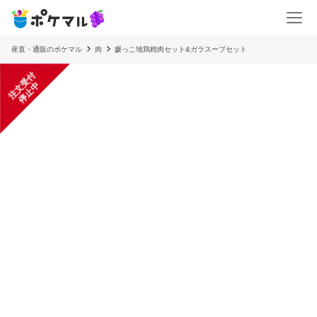
産直・通販のポケマル
肉
媛っこ地鶏精肉セット&ガラスープセット
注
文
受
付
停
止
中