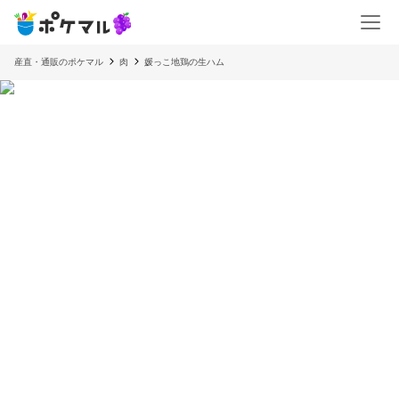
産直・通販のポケマル
肉
媛っこ地鶏の生ハム