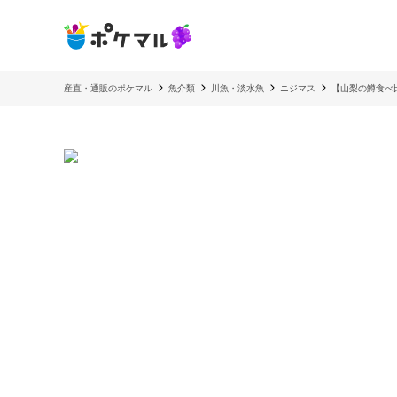
産直・通販のポケマル
魚介類
川魚・淡水魚
ニジマス
【山梨の鱒食べ