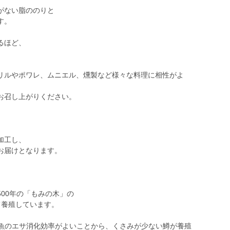
がない脂ののりと
す。
るほど、
リルやポワレ、ムニエル、燻製など様々な料理に相性がよ
お召し上がりください。
加工し、
お届けとなります。
00年の「もみの木」の
て養殖しています。
、魚のエサ消化効率がよいことから、くさみが少ない鱒が養殖