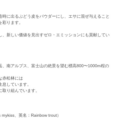
造時に出るぶどう皮をパウダーにし、エサに混ぜ与えること
を彩ります。
し、新しい価値を見出すゼロ・エミッションにも貢献してい
、南アルプス、富士山の絶景を望む標高800〜1000m程の
な赤松林には
生息しています。
に取り組んでいます。
ykiss、英名：Rainbow trout）