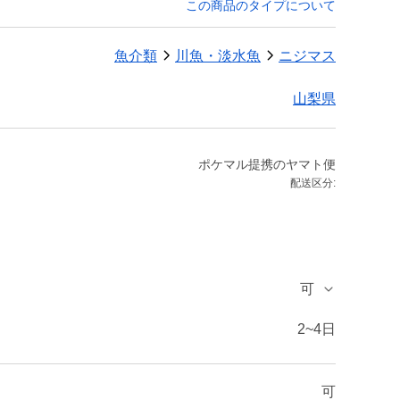
この商品のタイプについて
魚介類
川魚・淡水魚
ニジマス
山梨県
ポケマル提携のヤマト便
配送区分:
可
2~4日
可