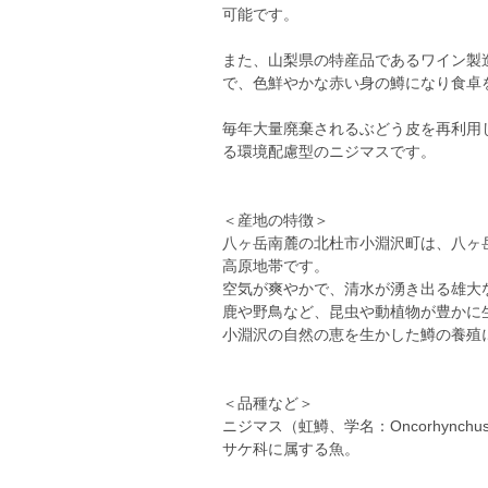
可能です。
また、山梨県の特産品であるワイン製
で、色鮮やかな赤い身の鱒になり食卓
毎年大量廃棄されるぶどう皮を再利用
る環境配慮型のニジマスです。
＜産地の特徴＞
八ヶ岳南麓の北杜市小淵沢町は、八ヶ岳
高原地帯です。
空気が爽やかで、清水が湧き出る雄大
鹿や野鳥など、昆虫や動植物が豊かに
小淵沢の自然の恵を生かした鱒の養殖
＜品種など＞
ニジマス（虹鱒、学名：Oncorhynchus m
サケ科に属する魚。