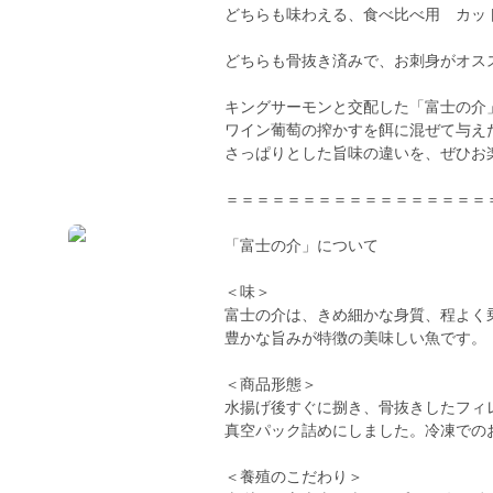
どちらも味わえる、食べ比べ用 カッ
どちらも骨抜き済みで、お刺身がオス
キングサーモンと交配した「富士の介
ワイン葡萄の搾かすを餌に混ぜて与え
さっぱりとした旨味の違いを、ぜひお
＝＝＝＝＝＝＝＝＝＝＝＝＝＝＝＝＝
「富士の介」について
＜味＞
富士の介は、きめ細かな身質、程よく
豊かな旨みが特徴の美味しい魚です。
＜商品形態＞
水揚げ後すぐに捌き、骨抜きしたフィ
真空パック詰めにしました。冷凍での
＜養殖のこだわり＞