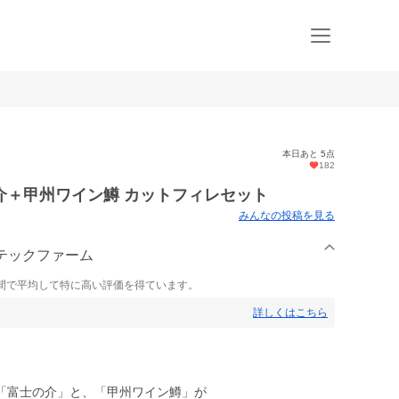
本日あと 5点
182
介＋甲州ワイン鱒 カットフィレセット
みんなの投稿を見る
ンテックファーム
間で平均して特に高い評価を得ています。
詳しくはこちら
「富士の介」と、「甲州ワイン鱒」が