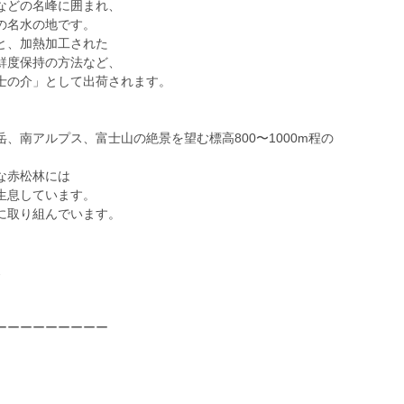
などの名峰に囲まれ、
の名水の地です。
と、加熱加工された
鮮度保持の方法など、
士の介」として出荷されます。
、南アルプス、富士山の絶景を望む標高800〜1000m程の
な赤松林には
生息しています。
に取り組んでいます。
ス
ーーーーーーーーー