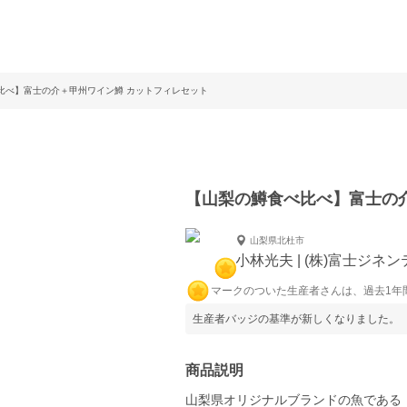
比べ】富士の介＋甲州ワイン鱒 カットフィレセット
【山梨の鱒食べ比べ】富士の
山梨県北杜市
小林光夫 | (株)富士ジネ
マークのついた生産者さんは、過去1年
生産者バッジの基準が新しくなりました。
商品説明
山梨県オリジナルブランドの魚である