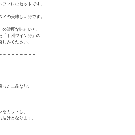
トフィレのセットです。
スメの美味しい鱒です。
」の濃厚な味わいと、
た「甲州ワイン鱒」の
楽しみください。
＝＝＝＝＝＝＝＝＝
乗った上品な脂、
レをカットし、
お届けとなります。