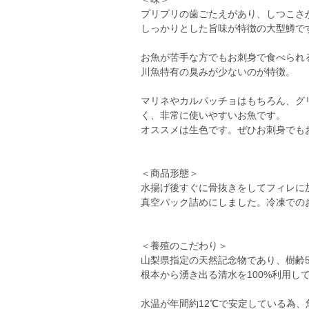
プリプリの歯ごたえがあり、しつこさ
しっかりとした旨味が特徴の大型鱒で
お魚が苦手な方でもお刺身で食べられ
川魚特有の臭みが少ないのが特徴。
マリネやカルパッチョはもちろん、グ
く、非常に使いやすいお魚です。
オススメは生色です。ぜひお刺身でも
＜商品形態＞
水揚げ後すぐに骨抜きをしてフィレに
真空パック詰めにしました。冷凍での
＜養殖のこだわり＞
山梨県指定の天然記念物であり、樹齢5
根本から湧き出る清水を100%利用し
水温が年間約12℃で安定している為