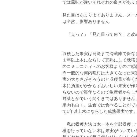
では風味が違いそれぞれの良さがあり
見た目はあまりよくありません。スー
は全然、影響ありません
「えっ？」「見た目って何？」と改
収穫した果実は発送まで冷蔵庫で保存
１年以上木にならして完熟にして栽培
のコミュニティへのお客様よりのご感
※一般的な河内晩柑は大きくなった果
実の大きさがそろうのと収穫量が多く
木に負担がかからずおいしい果実が作
らないので毎年なるので生産者からし
野菜とかでいう間引きではありません
果肉も白く、生食では食べることがで
て1年以上木にならした成熟果実です
私の収穫方法は木一本を全部収穫して
穫を行っていない木は果実がついてい