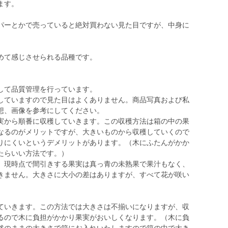
ます。
パーとかで売っていると絶対買わない見た目ですが、中身に
めて感じさせられる品種です。
して品質管理を行っています。
していますので見た目はよくありません。商品写真および私
想、画像を参考にしてください。
実から順番に収穫していきます。この収穫方法は箱の中の果
なるのがメリットですが、大きいものから収穫していくので
りにくいというデメリットがあります。（木にふたんがかか
たらいい方法です。）
。現時点で間引きする果実は真っ青の未熟果で果汁もなく、
きません。大きさに大小の差はありますが、すべて花が咲い
。
いきます。この方法では大きさは不揃いになりますが、収
るので木に負担がかかり果実がおいしくなります。（木に負