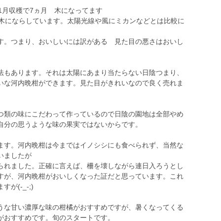
1月収穫で7ヵ月 木になってます
上木にならしています。太陽光線や風にミカンなどとは比較に
。
。つまり、おいしいには訳がある 見た目の悪さはおいし
もあります。それは太陽にあまり当たらない日陰つまり、
いな河内晩柑ができます。見た目がきれいなので良く売れま
類の味にこだわって作っているので日陰の園地は全部やめ
自分の思うような味の果実ではないからです。
す。河内晩柑は今まではイノシシにも食べられず、当然な
いましたが
られました。正確に言えば、柵を壊しながら連日入ろうとし
すが、河内晩柑がおいしくなった証だと思っています。これ
(-_-;)
な甘い濃厚な味の柑橘がおすすめですが、暑くなってくる
がおすすめです。旬のスタートです。