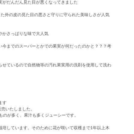
実がだんだん見た目が悪くなってきました
った外の皮の見た目の悪さと守りに守られた美味しさが人気
やかさっぱりな味で大人気
い今までのスーパーとかでの果実が何だったのかと？？？考
らせているので自然物等の汚れ果実用の洗剤を使用して洗わ
ます
販売いたしました。
なものが多く、果汁も多くジューシーです。
栽培しています。そのために花が咲いて収穫まで1年以上木