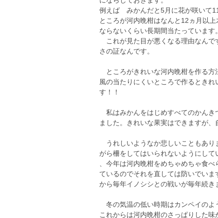
にならしておきます。
例えば みかんだと5月に花が咲いて1
ところが河内晩柑はなんと12ヵ月以
ならないくらい長期間当たっています
これが見た目が悪くなる理由なんです
さの証なんです。
ところがきれいな河内晩柑を作る方法
風の当たりにくいところで作るときれ
す！！
私はみかんをはじめすべてのかんきつ
ました。きれいな果実はできますが、
うれしいようなか悲しいこともありま
がら柵をしてはいられないようにして
、今年は河内晩柑をめちゃめちゃ食べ
ているのでそれを直しては防いでいま
から毎年イノシシとの戦いが毎年続きますが
冬の気温の低い時期はカンペイのよう
これからは河内晩柑のさっぱりした味