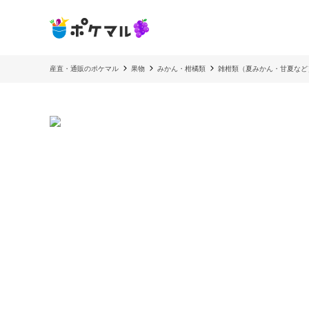
産直・通販のポケマル
果物
みかん・柑橘類
雑柑類（夏みかん・甘夏など