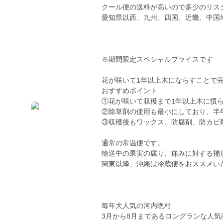
クール便の送料が高いので多少のリス
愛知県以西、九州、四国、近畿、中国
※期間限定スペシャルプライスです
花が咲いて1年以上木にならすことで
おすすめポイント
①花が咲いて収穫まで1年以上木に慣
②除草剤の使用も最小にしており、半
③収穫後もワックス、防腐剤、防カビ
通常の常温便です。
輸送中の果実の腐り、痛みに対する補
関東以降、沖縄は冷蔵便をおススメい
毎年大人気の河内晩柑
3月から8月まであるロングランな人気