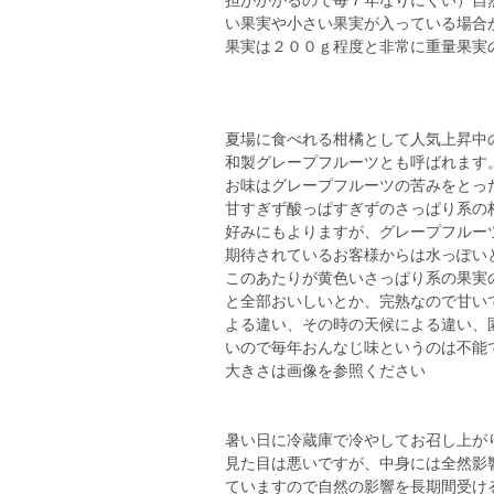
担がかかるので毎７年なりにくい）自
い果実や小さい果実が入っている場合
果実は２００ｇ程度と非常に重量果実
夏場に食べれる柑橘として人気上昇中
和製グレープフルーツとも呼ばれます
お味はグレープフルーツの苦みをとっ
甘すぎず酸っぱすぎずのさっぱり系の
好みにもよりますが、グレープフルー
期待されているお客様からは水っぽい
このあたりが黄色いさっぱり系の果実
と全部おいしいとか、完熟なので甘い
よる違い、その時の天候による違い、
いので毎年おんなじ味というのは不能
大きさは画像を参照ください
暑い日に冷蔵庫で冷やしてお召し上が
見た目は悪いですが、中身には全然影
ていますので自然の影響を長期間受け