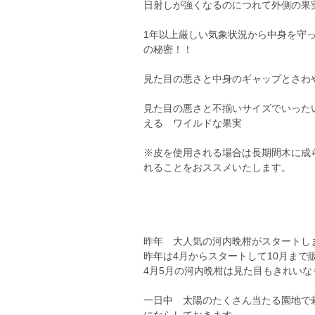
日射しが強くなるのにつれて外側の果
1年以上厳しい気象状況から中身を守
の秘密！！
見た目の悪さと中身のギャップとさわ
見た目の悪さと不揃いサイズでいった
える ワイルドな果実
※皮を使用される場合は長期間木に成
れることをおススメいたします。
昨年 大人気の河内晩柑がスタートし
昨年は4月からスタートして10月まで
4月5月の河内晩柑は見た目もきれい
一日中 太陽のたくさん当たる園地で