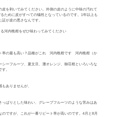
皮を剥いでみてください。外側の皮のように中味の汚れて
守るために皮がすべての犠牲となっているのです。1年以上も
た証が皮の悪さなんです。
る河内晩柑をぜひ味わってみてください
率の最も高い？品種がこれ 河内晩柑です 河内晩柑（か
シーフルーツ、夏文旦、灘オレンジ、御荘柑といろいろな
です。
感もありませんが、
さっぱりとした味わい、グレープフルーツのような苦みはあ
のですが、これが一番リピート率が高いのです。4月と8月