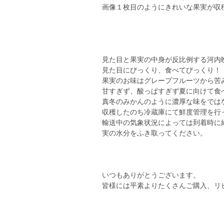
画像１枚目のようにきれいな果実が収穫時
見た目と果実の中身が反比例する河内
見た目にびっくり、食べてびっくり！
果実のお味はグレープフルーツから苦
甘すぎず、酸っぱすぎず夏に向けて食
真冬のみかんのように濃厚な味をでは
収穫したのち冷蔵庫にて鮮度管理を行
輸送中の気象状況によっては到着時に
実の水分をふき取ってください。
いつもありがとうございます。
皆様には平素よりたくさんご購入、リ