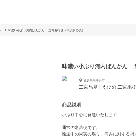
）
味濃い小ぶり河内ばんかん 送料お得便（※説明必読）
味濃い小ぶり河内ばんかん 
愛媛県八幡浜市
二宮昌基 | えひめ 二宮果
商品説明
小ぶり中心に発送いたします
通常の常温便です。
輸送中の果実の腐り、痛みに対する補