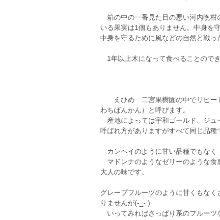
箱の中の一番見た目の悪い河内晩柑の
いる果実は1個もありません。中身を
中身を守るために風などの自然と戦っ
1年以上木になって食べることのでき
えひめ 二宮果樹園の中でリピート
わちばんかん）と呼びます。
産地によっては宇和ゴールド、ジュー
呼ばれ方がありますがすべて同じ品種
カンペイのように甘い品種でもなく
マドンナのようなゼリーのような食
大人の味です。
グレープフルーツのように甘くもなく
りませんが(-_-;)
いってみればさっぱり系のフルーツな