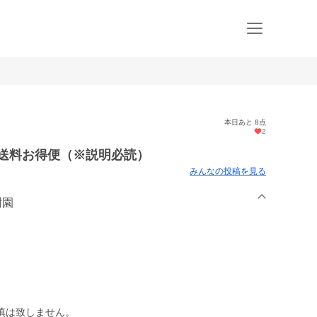
本日あと 8点
2
送料お得便（※説明必読）
みんなの投稿を見る
樹園
填は致しません。