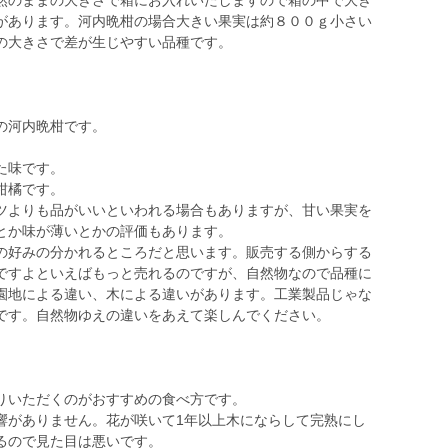
然のままの大きさで箱にお入れいたしますので箱の中で大き
があります。河内晩柑の場合大きい果実は約８００ｇ小さい
の大きさで差が生じやすい品種です。
の河内晩柑です。
。
た味です。
柑橘です。
ツよりも品がいいといわれる場合もありますが、甘い果実を
とか味が薄いとかの評価もあります。
の好みの分かれるところだと思います。販売する側からする
ですよといえばもっと売れるのですが、自然物なので品種に
園地による違い、木による違いがあります。工業製品じゃな
です。自然物ゆえの違いをあえて楽しんでください。
りいただくのがおすすめの食べ方です。
響がありません。花が咲いて1年以上木にならして完熟にし
るので見た目は悪いです。