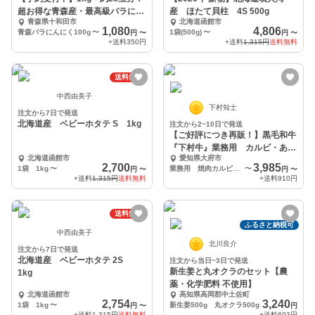
超お得な青森産・最高級バラにん
産 ほたて貝柱 4S 500g
青森県十和田市
北海道函館市
にく
1,080
4,806
青森バラにんにく100g
〜
1袋(500g)
〜
円
〜
円
〜
+送料
350円
+送料
1,315円
送料無料
送料無料
中西由美子
下村知士
注文から7日で発送
北海道産 ベビーホタテ S 1kg
注文から2~10日で発送
【ご好評につき再販！】黒毛和牛
『下村牛』業務用 カルビ・あか
北海道函館市
愛知県大府市
み焼肉用
2,700
3,985
1袋 1kg
〜
業務用 焼肉カルビ500g
〜
円
〜
円
〜
+送料
1,315円
送料無料
+送料
910円
送料無料
ふるさと納税可
中西由美子
北川良介
注文から7日で発送
北海道産 ベビーホタテ 2S
注文から当日~3日で発送
新生姜と丸オクラのセット【農
1kg
薬・化学肥料 不使用】
北海道函館市
高知県高岡郡中土佐町
2,754
3,240
1袋 1kg
〜
新生姜500g 丸オクラ500g
円
〜
円
+送料
1,315円
送料無料
+送料
693円