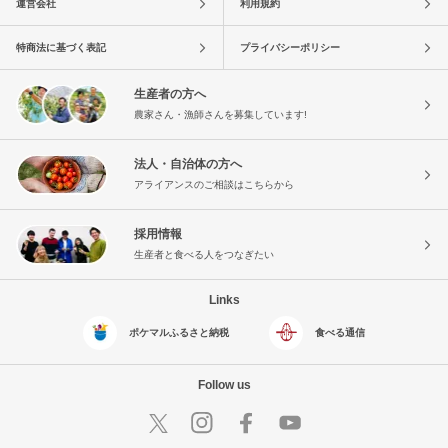
運営会社
利用規約
特商法に基づく表記
プライバシーポリシー
生産者の方へ
農家さん・漁師さんを募集しています!
法人・自治体の方へ
アライアンスのご相談はこちらから
採用情報
生産者と食べる人をつなぎたい
Links
ポケマルふるさと納税
食べる通信
Follow us