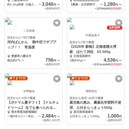
三重県鳥羽市
群馬県吾妻郡高山村
学肥料不使用】
3,040
1,280
約1.4kg前後（8個入り)
〜
【農薬・化学肥料不使用】高山きゅうり2kg(約5本)箱入り
〜
円
〜
円
〜
+送料
965円
+送料
690円
送料無料
送料無料
二宮昌基
中西由美子
注文から1~7日で発送
河内ばんかん 熱中症でギブア
注文から7日で発送
【2026年 新物】北海道噴火湾
ップ！！ 常温便
産 ほたて貝柱 6S 500g
愛媛県八幡浜市
北海道函館市
756
4,536
箱込約2㌔
〜
1袋(500g)
〜
円
〜
円
〜
+送料
920円
+送料
1,315円
送料無料
終了まで7日
終了まで1日
矢野敏也
増田将伍
注文から1~5日で発送
注文から当日~16日で発送
【ポケマル夏ギフト】【ドルチェ
鹿児島の恵み、農薬化学肥料不使
ドリーム】 生でも食べられると
用、土付きらっきょう550g
熊本県菊池郡菊陽町
鹿児島県鹿屋市
うもろこし
2,484
1,000
一箱5本入り+一本おまけ
〜
土付きらっきょう550g
円
〜
円
+送料
1,331円
+送料
600円