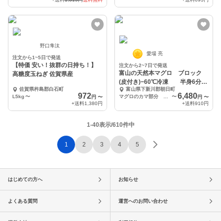
野口隼汰
愛場 亮
注文から1~5日で発送
【特価 安い！抜群の日持ち！】
注文から2~7日で発送
富山の天然本マグロ ブロック
高糖度玉ねぎ 佐賀県産
(皮付き)−60℃冷凍 半身6分
佐賀県杵島郡白石町
富山県下新川郡朝日町
割 選べる部位
972
6,480
L5kg
〜
マグロのカマ部分 2個セット 合計1100g以上
〜
円
〜
円
〜
+送料
1,380円
+送料
910円
1-40表示/610件中
1
2
3
4
5
はじめての方へ
お知らせ
よくある質問
運営へのお問い合わせ