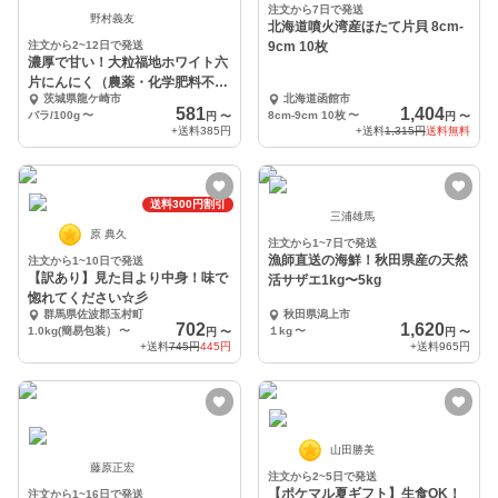
注文から7日で発送
野村義友
北海道噴火湾産ほたて片貝 8cm-
注文から2~12日で発送
9cm 10枚
濃厚で甘い！大粒福地ホワイト六
片にんにく（農薬・化学肥料不使
茨城県龍ケ崎市
北海道函館市
用／バラ）
581
1,404
バラ/100g
〜
8cm-9cm 10枚
〜
円
〜
円
〜
+送料
385円
+送料
1,315円
送料無料
送料300円割引
三浦雄馬
原 典久
注文から1~7日で発送
漁師直送の海鮮！秋田県産の天然
注文から1~10日で発送
【訳あり】見た目より中身！味で
活サザエ1kg〜5kg
惚れてください☆彡
群馬県佐波郡玉村町
秋田県潟上市
702
1,620
1.0kg(簡易包装）
〜
１kg
〜
円
〜
円
〜
+送料
745円
445円
+送料
965円
山田勝美
藤原正宏
注文から2~5日で発送
【ポケマル夏ギフト】生食OK！
注文から1~16日で発送