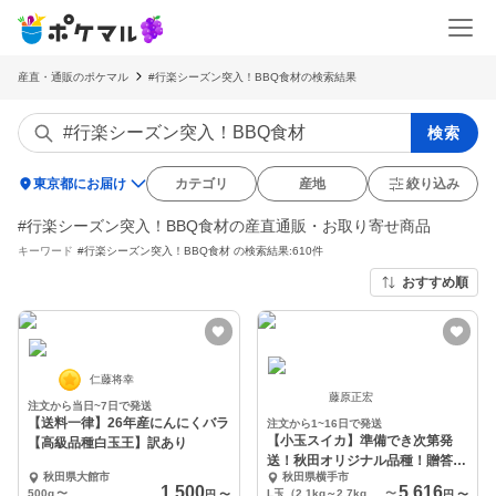
産直・通販のポケマル
#行楽シーズン突入！BBQ食材の検索結果
検索
location_on
東京都にお届け
カテゴリ
産地
絞り込み
#行楽シーズン突入！BBQ食材の産直通販・お取り寄せ商品
キーワード
#行楽シーズン突入！BBQ食材
の検索結果:610件
おすすめ順
仁藤将幸
藤原正宏
注文から当日~7日で発送
【送料一律】26年産にんにくバラ
注文から1~16日で発送
【小玉スイカ】準備でき次第発
【高級品種白玉王】訳あり
送！秋田オリジナル品種！贈答規
秋田県大館市
秋田県横手市
格あきた夏丸チッチェ
1,500
5,616
500g
〜
L玉（2.1kg～2.7kg）×2個
〜
円
〜
円
〜