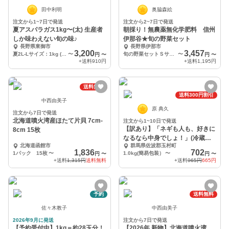
田中利明
奥脇森絵
注文から1~7日で発送
注文から2~7日で発送
夏アスパラガス1kg〜(太) 生産者
朝採り！無農薬無化学肥料 信州
しか味わえない旬の味♪
伊那谷★旬の野菜セット
長野県東御市
長野県伊那市
3,200
3,457
夏2L-Lサイズ：1kg (おおよそ25-35本)
〜
旬の野菜セットＳサイズ
〜
円
〜
円
〜
+送料
910円
+送料
1,195円
送料無料
送料300円割引
中西由美子
原 典久
注文から7日で発送
北海道噴火湾産ほたて片貝 7cm-
注文から1~10日で発送
【訳あり】「ネギも人も、好きに
8cm 15枚
なるなら中身でしょ！」(冷蔵
北海道函館市
群馬県佐波郡玉村町
便）
1,836
702
1パック 15枚
〜
1.0kg(簡易包装）
〜
円
〜
円
〜
+送料
1,315円
送料無料
+送料
965円
665円
予約
送料無料
佐々木教子
中西由美子
2026年9月に発送
注文から7日で発送
【予約受付中】1kg＝約28玉分！
【2026年 新物】北海道噴火湾