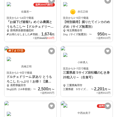
送料300円割引
佐藤恵一
赤石正樹
注文から1~14日で発送
注文から1~5日で発送
『お値下げ速報‼️』めぐみ農園と
【特別栽培】掘りたてインカのめ
うもろこし〜【ドルチェドリー
ざめ（サイズ無選別）
群馬県吾妻郡嬬恋村
埼玉県熊谷市
ム】４本入
1,674
950
🌽お待たせしました🌽気軽におためし４本入
1kg（サイズ無選別）
〜
円
円
〜
+送料
910円
610円
+送料
910円
終了まで7日
小林勇人
高橋正明
注文から3~7日で発送
三重県産 Sサイズ岩牡蠣のむき身
注文から1~9日で発送
ドルチェドリーム 訳あり とうも
20粒入り～（生食可）
ろこし たっぷり！お得！【濃厚
長野県飯田市
三重県鳥羽市
甘々 人気品種】
2,500
2,201
5kg以内（14本前後）
〜
三重県産 Sサイズ岩牡蠣 殻無し むき身（約20粒）
〜
円
〜
円
〜
+送料
965円
+送料
910円
送料無料
中西由美子