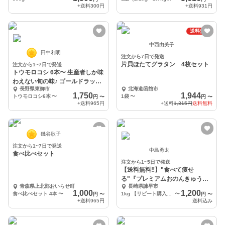
+送料
300円
+送料
931円
送料無料
中西由美子
田中利明
注文から7日で発送
片貝ほたてグラタン 4枚セット
注文から1~7日で発送
トウモロコシ 6本〜 生産者しか味
わえない旬の味♪ ゴールドラッシ
長野県東御市
北海道函館市
ュ
1,750
1,944
トウモロコシ6本
〜
1袋
〜
円
〜
円
〜
+送料
965円
+送料
1,315円
送料無料
磯谷歌子
注文から1~7日で発送
中島勇太
食べ比べセット
注文から1~5日で発送
【送料無料‼️】"食べて痩せ
る"『プレミアムおのんきゅう
青森県上北郡おいらせ町
長崎県諫早市
り』✨
1,000
1,200
食べ比べセット 4本
〜
1kg 【リピート購入限定！100円引き】
〜
円
〜
円
〜
+送料
965円
送料込み