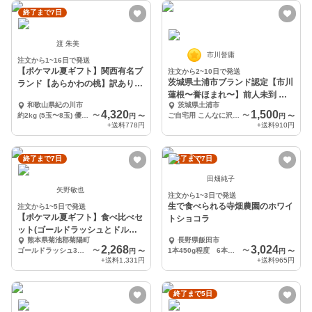
終了まで7日
渡 朱美
市川誉庸
注文から1~16日で発送
【ポケマル夏ギフト】関西有名ブ
注文から2~10日で発送
茨城県土浦市ブランド認定【市川
ランド【あらかわの桃】訳あり
蓮根〜誉ほまれ〜】前人未到 れ
約2kg
和歌山県紀の川市
茨城県土浦市
んこんグランプリ覇者
4,320
1,500
約2kg (5玉〜8玉) 優品 訳あり 規格外 ご家庭用
〜
ご自宅用 こんなに沢山いいの！？Σ（ﾟдﾟlll）
〜
円
〜
円
〜
+送料
778円
+送料
910円
終了まで7日
終了まで7日
田畑純子
矢野敏也
注文から1~3日で発送
生で食べられる寺畑農園のホワイ
注文から1~5日で発送
【ポケマル夏ギフト】食べ比べセ
トショコラ
ット(ゴールドラッシュとドルチ
熊本県菊池郡菊陽町
長野県飯田市
ェドリーム)
2,268
3,024
ゴールドラッシュ3本、ドルチェドリーム3本
〜
1本450g程度 6本入り
〜
円
〜
円
〜
+送料
1,331円
+送料
965円
終了まで5日