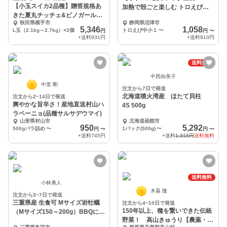
【小玉スイカ2品種】贈答規格あ
加熱で殻ごと楽しむ トロえび中
きた夏丸チッチェ&ピノガール食
小
秋田県横手市
静岡県沼津市
べ比べセット
5,346
1,058
L玉（2.1kg～2.7kg）×2個
トロえび中小１
〜
円
円
〜
+送料
931円
+送料
910円
送料無料
中西由美子
中里 剛
注文から7日で発送
北海道噴火湾産 ほたて貝柱
注文から2~14日で発送
爽やかな旨辛さ！産地直送村山ハ
4S 500g
ラペーニョ(品種サルサデウマイ)
山形県村山市
北海道函館市
950
5,292
500gバラ詰め
〜
1パック(500g)
〜
円
〜
円
〜
+送料
745円
+送料
1,315円
送料無料
送料無料
小林勇人
木暮 隆
注文から3~7日で発送
三重県産 生食可 Mサイズ岩牡蠣
注文から4~10日で発送
150年以上、種を繋いできた伝統
（Mサイズ150～200g）BBQに牡
野菜！ 高山きゅうり【農薬・化
蠣！