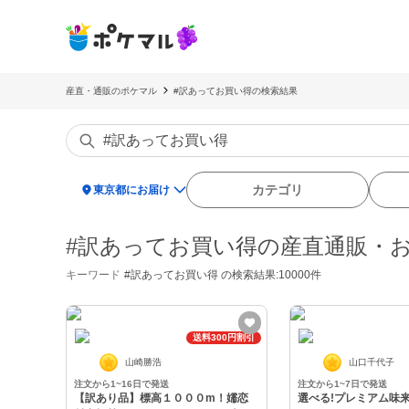
産直・通販のポケマル
#訳あってお買い得の検索結果
location_on
カテゴリ
東京都にお届け
#訳あってお買い得の産直通販・
キーワード
#訳あってお買い得
の検索結果:10000件
送料300円割引
山崎勝浩
山口千代子
注文から1~16日で発送
注文から1~7日で発送
【訳あり品】標高１０００m！嬬恋
選べる!プレミアム味来