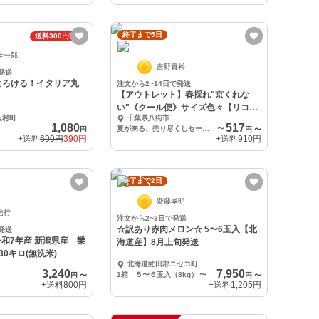
終了まで5日
送料300円割引
圭一郎
吉野貴裕
発送
とろける！イタリア丸
注文から2~14日で発送
【アウトレット】春採れ"京くれな
い"《クール便》サイズ色々【リコピ
玉村町
千葉県八街市
ンにんじん】
1,080
517
夏が来る、売り尽くしセール。内容量【1.5kg】
〜
円
円
〜
+送料
690円
390円
+送料
910円
終了まで2日
齋藤孝明
信行
注文から2~3日で発送
☆訳あり赤肉メロン☆ 5〜6玉入【北
発送
海道産】8月上旬発送
0キロ(無洗米)
北海道虻田郡ニセコ町
3,240
7,950
1箱 ５〜６玉入（8kg）
〜
円
〜
円
〜
+送料
800円
+送料
1,205円