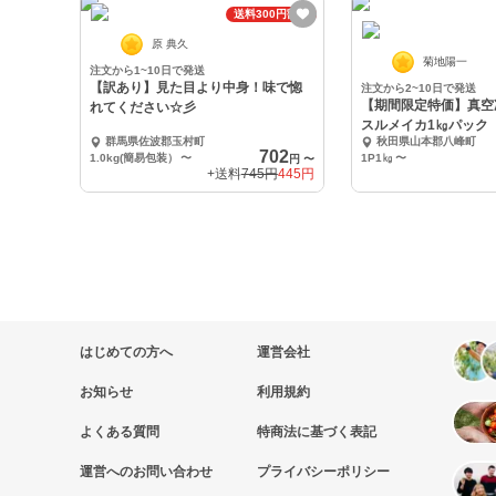
送料300円割引
原 典久
菊地陽一
注文から1~10日で発送
【訳あり】見た目より中身！味で惚
注文から2~10日で発送
【期間限定特価】真空
れてください☆彡
スルメイカ1㎏パック
群馬県佐波郡玉村町
秋田県山本郡八峰町
702
1.0kg(簡易包装）
〜
1P1㎏
〜
円
〜
+送料
745円
445円
はじめての方へ
運営会社
お知らせ
利用規約
よくある質問
特商法に基づく表記
運営へのお問い合わせ
プライバシーポリシー