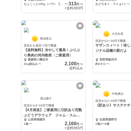
種ホワイト６片
313
ちょこっと100g（バラ）【送料360円】※メール便
〜
おどろき１．５ｋｇ×１
〜
円
〜
+送料
360円
大日向章
菊池真太
注文から1~16日で発送
サザンスィート！珍し
注文から当日~7日で発送
【送料無料】冷やして最高！ぷりぷ
ジナル品種の梨だよ
り果肉の河内晩柑〈ご家庭用〉
愛媛県八幡浜市
長野県飯田市
2,100
2kg箱込み
〜
約3キロ
〜
円
〜
送料込み
中島構治
漆山陽子
注文から1~16日で発送
《訳あり》サステナチ
注文から3~15日で発送
【8月発送】ご家庭用に◎訳あり完熟
ぶどうデラウェア ジャム・スムー
山形県南陽市
佐賀県嬉野市
ジーなどにも❗
2,160
1箱
〜
1箱4〜6個
円
〜
+送料
965円