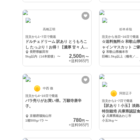
高橋正明
杉本卓哉
注文から1~7日で発送
注文から当日~16日で発送
ドルチェドリーム 訳あり とうもろこ
☆送料無料☆ 和歌山県産 葡萄 ・ シ
し たっぷり！お得！【濃厚 甘々 人気
ャインマスカット ご
長野県飯田市
和歌山県橋本市
品種】
2,500
5kg以内（14本前後）
〜
巨峰1.5kg以上（種有／粒売）【本州四国九州】
円
〜
+送料
965円
中西 徹
阿部正子
注文から4~10日で発送
バラ売りがお買い得。万願寺唐辛
注文から1~7日で発送
【訳あり！小玉】淡路
子。
特別栽培 兵庫県認証
京都府福知山市
兵庫県南あわじ市
780
1箱500gバラ
〜
小玉3kg
〜
円
〜
+送料
965円