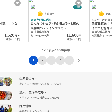
予約
丸山康男
寺尾
2026年9月に発送
注文から2~14日
冷凍！小さな
みんなでシェア♪ 約3.5kg(5〜8房)の
佐渡島直送！
展伸園のシャインマスカット
イガニむき身2
長野県須坂市
新潟県佐渡市
1,620
11,600
約3.5kg(5〜8房)
冷凍蟹身（200g/
円
〜
円
+送料
965円
+送料
865円
1-40表示/10000件中
1
2
3
4
5
生産者の方へ
農家さん・漁師さんを募集しています!
法人・自治体の方へ
アライアンスのご相談はこちらから
採用情報
生産者と食べる人をつなぎたい