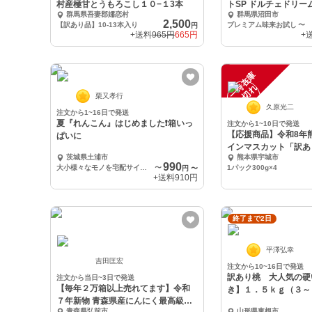
村産極甘とうもろこし１０−１3本
トSP ドルチェドリー
群馬県吾妻郡嬬恋村
群馬県沼田市
2,500
【訳あり品】10-13本入り
プレミアム味来お試し
〜
円
+送料
965円
665円
+
一
在
庫
切
時
れ
栗又孝行
久原光二
注文から1~16日で発送
夏『れんこん』はじめました❗箱いっ
注文から1~10日で発送
【応援商品】令和8年
ぱいに
インマスカット「訳あ
茨城県土浦市
熊本県宇城市
1.2kg
990
大小様々なモノを宅配サイズ60の箱いっぱいに
〜
1パック300g×4
円
〜
+送料
910円
終了まで2日
平澤弘幸
吉田匡宏
注文から10~16日で発送
訳あり桃 大人気の硬
注文から当日~3日で発送
【毎年２万箱以上売れてます】令和
き】１．５ｋｇ（３～
７年新物 青森県産にんにく最高級品
青森県弘前市
山形県東根市