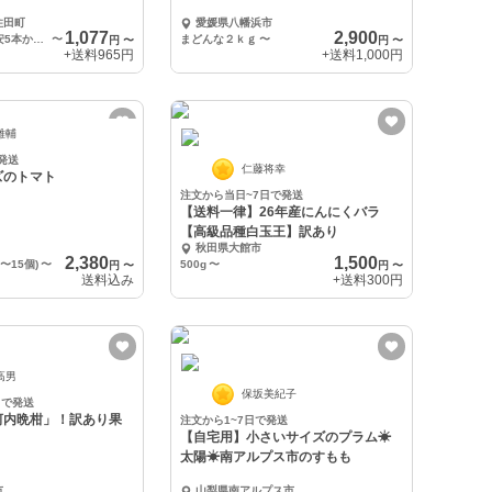
住田町
愛媛県八幡浜市
1,077
2,900
1.5キロ 本数目安5本から6本
〜
まどんな２ｋｇ
〜
円
〜
円
〜
+送料
965円
+送料
1,000円
雄輔
発送
仁藤将幸
ズのトマト
注文から当日~7日で発送
【送料一律】26年産にんにくバラ
【高級品種白玉王】訳あり
秋田県大館市
2,380
1,500
1〜15個)
〜
500g
〜
円
〜
円
〜
送料込み
+送料
300円
高男
保坂美紀子
日で発送
河内晩柑」！訳あり果
注文から1~7日で発送
【自宅用】小さいサイズのプラム☀
太陽☀南アルプス市のすもも
市
山梨県南アルプス市