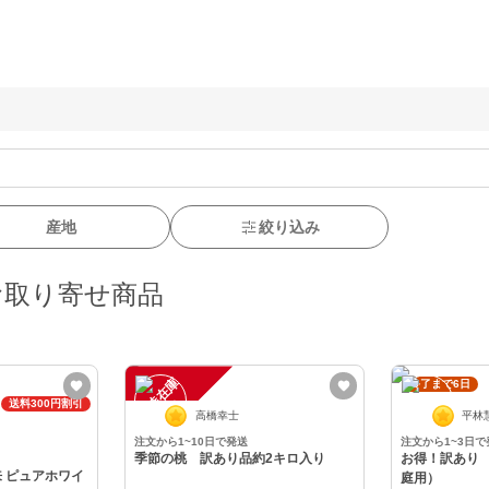
産地
絞り込み
お取り寄せ商品
一
在
庫
切
終了まで6日
時
れ
送料300円割引
高橋幸士
平林
注文から1~10日で発送
注文から1~3日で
季節の桃 訳あり品約2キロ入り
お得！訳あり
 ピュアホワイ
庭用）