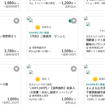
1,980
1,200
1kg 【リピート購入限定！100円引き】
〜
円
〜
円
〜
+送料
998円
送料込み
予約
新實宏太
下本
2026年11月に発送
い長野県オリ
【予約】ご家庭用 サンふじ
注文から3~10日
飛騨産トマト規
酸味のバラン
長野県飯田市
岐阜県高山市
ト
3,780
1,508
約2kg(5個〜10個)
〜
円
〜
円
〜
+送料
965円
+送料
745円
植田 大
齋藤
ーズ便
注文から1~3日で発送
2026年9月に発送
＼50P1,000円／【送料無料】抹茶入
まんまるお月
♪大容量！水出し緑茶ティーバッグ
千葉県船橋市
静岡県牧之原市
千葉県船橋市
1,600
1,000
5g×50p 1袋
〜
【お試し】3kg箱5
円
円
〜
+送料
1,331円
送料込み