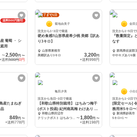
終了まで1日
送料500円割引
菊地由美子
金田
注文から1~3日で発送
注文から1~5日で
硬め食感‼️山形県産希少桃 美郷【訳あ
『数量限定』
り3キロ】
なす
家庭用
山形県東根市
群馬県佐波郡
2,500
3,200
〜
美郷訳あり3キロ
ややキズあり6個
円
〜
円
+送料
500円
0円
+送料
998円
亀田夕美
小出
注文から当日~3日で発送
注文から1~2日で
島産たまねぎ
【和歌山県特別栽培】 はちみつ梅干
[限定セール] 令和7年産 新潟県産 業
食品
(ポスト投函) 紀州南高梅 わけあり 農
務用米5キロ〜3
和歌山県田辺市
新潟県妙高市
家
849
1,800
クリックポスト はちみつ梅干 400g
〜
5キロ×1
〜
円
〜
円
〜
+送料
778円
+送料
198円