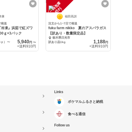
一
在
庫
切
時
れ
洋康
福田高訓
で発送
注文から1~7日で発送
『冷凍』浜茹で紅ズワ
fuku farm nikko 夏のアスパラガス
00ｇ×3パック
【訳あり・数量限定品】
栃木県日光市
5,940
1,188
3ｐ）
〜
訳あり品1kg
円
〜
円
+送料
910円
+送料
910円
Links
ポケマルふるさと納税
食べる通信
Follow us