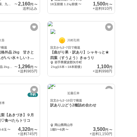
2,160
1,500
4ｋｇ（本州、四国、九州）
〜
18玉前後 1.2㎏前後
〜
円
〜
円
〜
送料込み
+送料
910円
大吾
川村孔明
で発送
注文から2~7日で発送
格外品 2kg 甘さと
【曲がり果・訳あり】シャキっと★
スがいい水々しいトマ
四葉（すうよう）きゅうり
岩手県紫波郡矢巾町
1,296
1,100
飛騨トマト規格外品 2kg 1箱
〜
２kg(15本～18本前後）
円
〜
円
+送料
965円
+送料
998円
近藤広幸
予約
注文から2~10日で発送
将博
訳ありぶどう2種詰め合わせ
見梨【あきづき】９月
産♡食べたらトリコ
岡山県岡山市
4,320
3,500
-8玉
〜
1箱5〜8房
〜
円
〜
円
〜
+送料
745円
+送料
1,150円