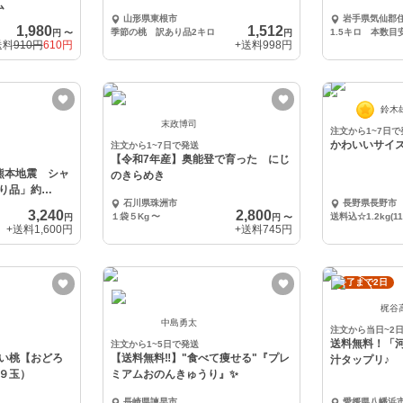
ム
山形県東根市
岩手県気仙郡
1,980
1,512
季節の桃 訳あり品2キロ
円
〜
円
送料
910円
610円
+送料
998円
鈴木
末政博司
注文から1~7日で
かわいいサイ
注文から1~7日で発送
【令和7年産】奥能登で育った にじ
熊本地震 シャ
のきらめき
り品」約
石川県珠洲市
長野県長野市
3,240
2,800
１袋５Kg
〜
送料込☆1.2kg(1
円
円
〜
+送料
1,600円
+送料
745円
終了まで2日
梶谷
中島勇太
注文から当日~2
送料無料！「
注文から1~5日で発送
い桃【おどろ
【送料無料‼️】"食べて痩せる"『プレ
汁タップリ♪
９玉）
ミアムおのんきゅうり』✨
長崎県諫早市
愛媛県八幡浜