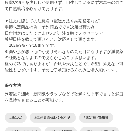
農薬や消毒を少ししか使用せず、自生しているゆず木本来の強さ
で自然栽培を心がけております。
▼注文に際しての注意点（配送方法や納期指定など）
季節限定商品の為・予約商品ででき次第出荷の為
日付指定はまだできませんが、注文時でメッセージで
希望日時を教えて頂けると、対応させて頂きます。
2026/9/5～9/15までです。
※傷や形が悪いものがありそれなりの見た目になりますが減農薬
の証拠となりますのであらかじめご了承願います。
極めて稀ではありますが、台風や天災などでご希望に添えない可
能性もございます。予めご了承頂ける方のみご購入願います。
保存方法
到着後２週間・新聞紙やラップなどで乾燥を防ぐ事で香りと鮮度
を長持ちさせることが可能です。
#新◯◯
#生産者直伝レシピ付き
#固定種･在来種