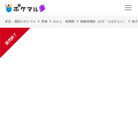
産直・通販のポケマル
果物
みかん・柑橘類
香酸柑橘類（ゆず・かぼすなど）
柚子
販売終了