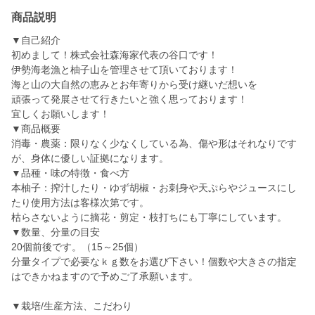
商品説明
▼自己紹介
初めまして！株式会社森海家代表の谷口です！
伊勢海老漁と柚子山を管理させて頂いております！
海と山の大自然の恵みとお年寄りから受け継いだ想いを
頑張って発展させて行きたいと強く思っております！
宜しくお願いします！
▼商品概要
消毒・農薬：限りなく少なくしている為、傷や形はそれなりです
が、身体に優しい証拠になります。
▼品種・味の特徴・食べ方
本柚子：搾汁したり・ゆず胡椒・お刺身や天ぷらやジュースにし
たり使用方法は客様次第です。
枯らさないように摘花・剪定・枝打ちにも丁寧にしています。
▼数量、分量の目安
20個前後です。（15～25個）
分量タイプで必要なｋｇ数をお選び下さい！個数や大きさの指定
はできかねますので予めご了承願います。
▼栽培/生産方法、こだわり