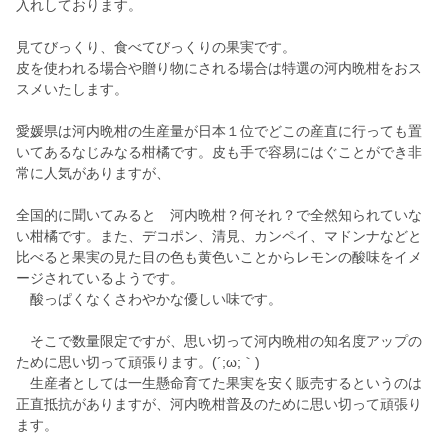
入れしております。
見てびっくり、食べてびっくりの果実です。
皮を使われる場合や贈り物にされる場合は特選の河内晩柑をおス
スメいたします。
愛媛県は河内晩柑の生産量が日本１位でどこの産直に行っても置
いてあるなじみなる柑橘です。皮も手で容易にはぐことができ非
常に人気がありますが、
全国的に聞いてみると 河内晩柑？何それ？で全然知られていな
い柑橘です。また、デコポン、清見、カンペイ、マドンナなどと
比べると果実の見た目の色も黄色いことからレモンの酸味をイメ
ージされているようです。
酸っぱくなくさわやかな優しい味です。
そこで数量限定ですが、思い切って河内晩柑の知名度アップの
ために思い切って頑張ります。(´;ω;｀)
生産者としては一生懸命育てた果実を安く販売するというのは
正直抵抗がありますが、河内晩柑普及のために思い切って頑張り
ます。