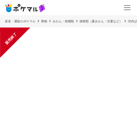
産直・通販のポケマル
果物
みかん・柑橘類
雑柑類（夏みかん・甘夏など）
河内ば
販売終了