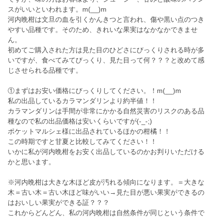
スがいいといわれます。m(__)m
河内晩柑は文旦の血を引くかんきつと言われ、傷や黒い点のつき
やすい品種です。そのため、きれいな果実はなかなかできませ
ん。
初めてご購入された方は見た目のひどさにびっくりされる時が多
いですが、食べてみてびっくり、見た目って何？？？と改めて感
じさせられる品種です。
①まずはお安い価格にびっくりしてください。！m(__)m
私の出品しているカラマンダリンより約半値！！
カラマンダリンは手間が非常にかかる自然災害のリスクのある品
種なので私の出品価格は安いくらいですが(-_-;)
ポケットマルシェ様に出品されているほかの柑橘！！
この時期ですと甘夏と比較してみてください！！
いかに私が河内晩柑をお安く出品しているのかお判りいただける
かと思います。
※河内晩柑は大きな木ほど皮が汚れる傾向になります。＝大きな
木＝古い木＝古い木ほど味がいい→見た目が悪い果実ができるの
はおいしい果実ができる証？？？
これからどんどん、私の河内晩柑は自然条件が同じという条件で