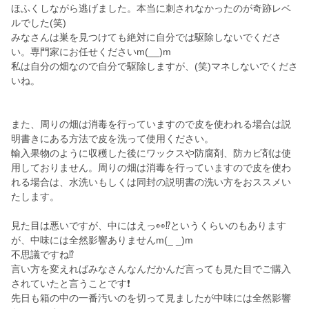
ほふくしながら逃げました。本当に刺されなかったのが奇跡レベ
ルでした(笑)
みなさんは巣を見つけても絶対に自分では駆除しないでくださ
い。専門家にお任せくださいm(__)m
私は自分の畑なので自分で駆除しますが、(笑)マネしないでくださ
いね。
また、周りの畑は消毒を行っていますので皮を使われる場合は説
明書きにある方法で皮を洗って使用ください。
輸入果物のように収穫した後にワックスや防腐剤、防カビ剤は使
用しておりません。周りの畑は消毒を行っていますので皮を使わ
れる場合は、水洗いもしくは同封の説明書の洗い方をおススメい
たします。
見た目は悪いですが、中にはえっ👀⁉️というくらいのもあります
が、中味には全然影響ありませんm(_ _)m
不思議ですね⁉️
言い方を変えればみなさんなんだかんだ言っても見た目でご購入
されていたと言うことです❗
先日も箱の中の一番汚いのを切って見ましたが中味には全然影響