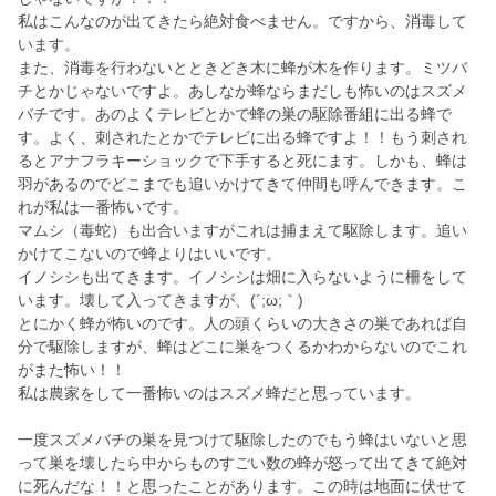
私はこんなのが出てきたら絶対食べません。ですから、消毒して
います。
また、消毒を行わないとときどき木に蜂が木を作ります。ミツバ
チとかじゃないですよ。あしなが蜂ならまだしも怖いのはスズメ
バチです。あのよくテレビとかで蜂の巣の駆除番組に出る蜂で
す。よく、刺されたとかでテレビに出る蜂ですよ！！もう刺され
るとアナフラキーショックで下手すると死にます。しかも、蜂は
羽があるのでどこまでも追いかけてきて仲間も呼んできます。こ
れが私は一番怖いです。
マムシ（毒蛇）も出合いますがこれは捕まえて駆除します。追い
かけてこないので蜂よりはいいです。
イノシシも出てきます。イノシシは畑に入らないように柵をして
います。壊して入ってきますが、(´;ω;｀)
とにかく蜂が怖いのです。人の頭くらいの大きさの巣であれば自
分で駆除しますが、蜂はどこに巣をつくるかわからないのでこれ
がまた怖い！！
私は農家をして一番怖いのはスズメ蜂だと思っています。
一度スズメバチの巣を見つけて駆除したのでもう蜂はいないと思
って巣を壊したら中からものすごい数の蜂が怒って出てきて絶対
に死んだな！！と思ったことがあります。この時は地面に伏せて