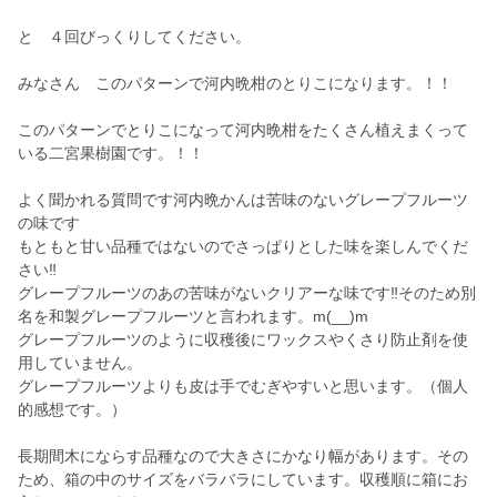
と ４回びっくりしてください。
みなさん このパターンで河内晩柑のとりこになります。！！
このパターンでとりこになって河内晩柑をたくさん植えまくって
いる二宮果樹園です。！！
よく聞かれる質問です河内晩かんは苦味のないグレープフルーツ
の味です
もともと甘い品種ではないのでさっぱりとした味を楽しんでくだ
さい‼️
グレープフルーツのあの苦味がないクリアーな味です‼️そのため別
名を和製グレープフルーツと言われます。m(__)m
グレープフルーツのように収穫後にワックスやくさり防止剤を使
用していません。
グレープフルーツよりも皮は手でむぎやすいと思います。（個人
的感想です。）
長期間木にならす品種なので大きさにかなり幅があります。その
ため、箱の中のサイズをバラバラにしています。収穫順に箱にお