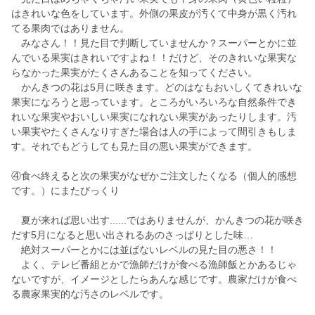
はきれいな色をしています。外側の果皮が汚くて中身が黒く汚れ
てる果肉ではありません。
みなさん！！見た目で判断していませんか？スーパーとかに並
んでいる果実はきれいですよね！！だけど、そのきれいな果実な
らなかった果実がたくさんあることを知ってください。
かんきつの花は5月に咲きます。どのはなもおいしくてきれいな
果実になろうと思っています。ところがいろいろな自然条件でき
れいな果実やおいしい果実になれない果実があったりします。汚
い果実やたくさんなりすぎた場合は人の手によって間引きもしま
す。それでもどうしても見た目の悪い果実ができます。
④食べ終えると次の果実がなぜかご注文したくなる（個人的感想
です。）にまたびっくり
夏が来れば思い出す......ではありませんが、かんきつの花が咲き
だす5月になると思い出されるあのさっぱりとした味…
絶対スーパーとかには並ばないレベルの見た目の悪さ！！
よく、テレビ番組とかで漁師だけが食べる漁師飯とかあるじゃ
ないですが、イメージとしたらあんな感じです。農家だけが食べ
る農家果実的な汚さのレベルです。