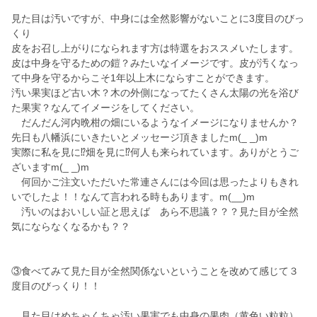
見た目は汚いですが、中身には全然影響がないことに3度目のびっ
くり
皮をお召し上がりになられます方は特選をおススメいたします。
皮は中身を守るための鎧？みたいなイメージです。皮が汚くなっ
て中身を守るからこそ1年以上木にならすことができます。
汚い果実ほど古い木？木の外側になってたくさん太陽の光を浴び
た果実？なんてイメージをしてください。
だんだん河内晩柑の畑にいるようなイメージになりませんか？
先日も八幡浜にいきたいとメッセージ頂きましたm(_ _)m
実際に私を見に⁉️畑を見に⁉️何人も来られています。ありがとうご
ざいますm(_ _)m
何回かご注文いただいた常連さんには今回は思ったよりもきれ
いでしたよ！！なんて言われる時もあります。m(__)m
汚いのはおいしい証と思えば あら不思議？？？見た目が全然
気にならなくなるかも？？
③食べてみて見た目が全然関係ないということを改めて感じて３
度目のびっくり！！
見た目はめちゃくちゃ汚い果実でも中身の果肉（黄色い粒粒）