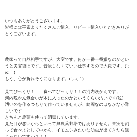
いつもありがとうございます。
皆様には平素よりたくさんご購入、リピート購入いただきありが
とうございます。
農家って自然相手ですが、大変です。何が一番一番嫌なのかとい
うと災害復旧です。普段しなくていい仕事するので大変です。(´;
ω;｀)
もう、心が折れそうになります。(´;ω;｀)
見てびっくり！！ 食べてびっくり！！の河内晩かんです。
河内晩かん気合いが木に入ったのかというくらい汚いです(泣)
汚いのを作るつもりで作っていませんが、綺麗なのはなかなか難
しいです
きちんと農薬も使って消毒しています。
見た目が悪いからといって無農薬栽培ではありません。果実を割
って食べよとして中から、イモムシみたいな幼虫が出てきたら嫌
じゃないですか？！！