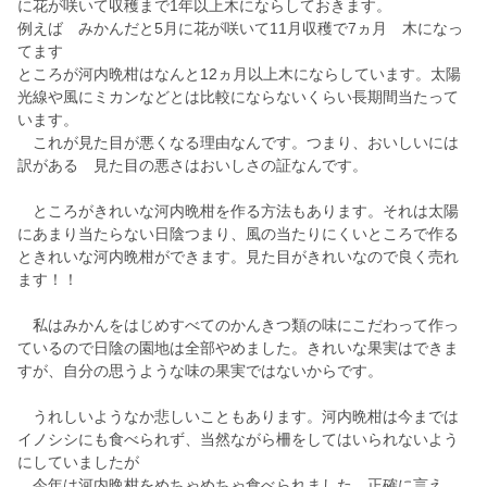
に花が咲いて収穫まで1年以上木にならしておきます。
例えば みかんだと5月に花が咲いて11月収穫で7ヵ月 木になっ
てます
ところが河内晩柑はなんと12ヵ月以上木にならしています。太陽
光線や風にミカンなどとは比較にならないくらい長期間当たって
います。
これが見た目が悪くなる理由なんです。つまり、おいしいには
訳がある 見た目の悪さはおいしさの証なんです。
ところがきれいな河内晩柑を作る方法もあります。それは太陽
にあまり当たらない日陰つまり、風の当たりにくいところで作る
ときれいな河内晩柑ができます。見た目がきれいなので良く売れ
ます！！
私はみかんをはじめすべてのかんきつ類の味にこだわって作っ
ているので日陰の園地は全部やめました。きれいな果実はできま
すが、自分の思うような味の果実ではないからです。
うれしいようなか悲しいこともあります。河内晩柑は今までは
イノシシにも食べられず、当然ながら柵をしてはいられないよう
にしていましたが
、今年は河内晩柑をめちゃめちゃ食べられました。正確に言え