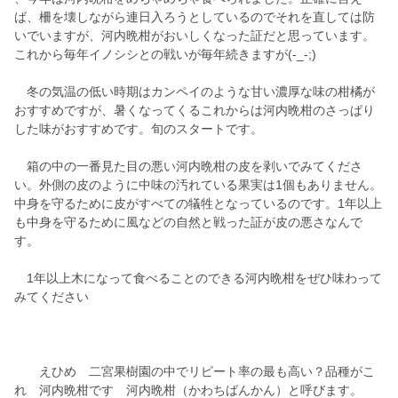
ば、柵を壊しながら連日入ろうとしているのでそれを直しては防
いでいますが、河内晩柑がおいしくなった証だと思っています。
これから毎年イノシシとの戦いが毎年続きますが(-_-;)
冬の気温の低い時期はカンペイのような甘い濃厚な味の柑橘が
おすすめですが、暑くなってくるこれからは河内晩柑のさっぱり
した味がおすすめです。旬のスタートです。
箱の中の一番見た目の悪い河内晩柑の皮を剥いでみてくださ
い。外側の皮のように中味の汚れている果実は1個もありません。
中身を守るために皮がすべての犠牲となっているのです。1年以上
も中身を守るために風などの自然と戦った証が皮の悪さなんで
す。
1年以上木になって食べることのできる河内晩柑をぜひ味わって
みてください
えひめ 二宮果樹園の中でリピート率の最も高い？品種がこ
れ 河内晩柑です 河内晩柑（かわちばんかん）と呼びます。