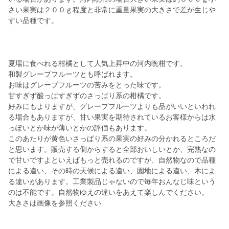
さい果実は２００ｇ程度と非常に重量果実の大きさで差が生じや
すい品種です。
夏場に食べれる柑橘として人気上昇中の河内晩柑です。
和製グレープフルーツとも呼ばれます。
お味はグレープフルーツの苦みをとった味です。
甘すぎず酸っぱすぎずのさっぱり系の柑橘です。
好みにもよりますが、グレープフルーツよりも品がいいといわれ
る場合もありますが、甘い果実を期待されているお客様からは水
っぽいとか味が薄いとかの評価もあります。
このあたりが黄色いさっぱり系の果実の好みの分かれるところだ
と思います。販売する側からすると全部おいしいとか、完熟なの
で甘いですよといえばもっと売れるのですが、自然物なので品種
による違い、その時の天候による違い、園地による違い、木によ
る違いがあります。工業製品じゃないので毎年おんなじ味という
のは不能です。自然物ゆえの違いをあえて楽しんでください。
大きさは画像を参照ください