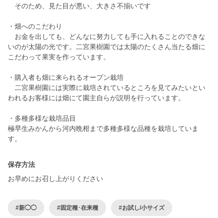
そのため、見た目が悪い、大きさ不揃いです
・畑へのこだわり
お金を出しても、どんなに努力しても手に入れることのできな
いのが太陽の光です。二宮果樹園では太陽のたくさん当たる畑に
こだわって果実を作っています。
・購入者も畑に来られるオープン栽培
二宮果樹園には実際に栽培されているところを見てみたいとい
われるお客様には畑にて園主自らが説明を行っています。
・多種多様な栽培品目
極早生みかんから河内晩柑まで多種多様な品種を栽培していま
保存方法
お早めにお召し上がりください
#新◯◯
#固定種･在来種
#お試し/小サイズ