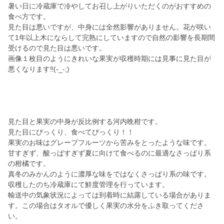
暑い日に冷蔵庫で冷やしてお召し上がりいただくのがおすすめの
食べ方です。
見た目は悪いですが、中身には全然影響がありません。花が咲い
て1年以上木にならして完熟にしていますので自然の影響を長期間
受けるので見た目は悪いです。
画像１枚目のようにきれいな果実が収穫時期には見事に見た目が
悪くなります‼️(-_-;)
見た目と果実の中身が反比例する河内晩柑です。
見た目にびっくり、食べてびっくり！！
果実のお味はグレープフルーツから苦みをとったような味です。
甘すぎず、酸っぱすぎず夏に向けて食べるのに最適なさっぱり系
の柑橘です。
真冬のみかんのように濃厚な味をではなくさっぱり系の味です。
収穫したのち冷蔵庫にて鮮度管理を行っています。
輸送中の気象状況によっては到着時に結露している場合がありま
す。この場合はタオルで優しく果実の水分をふき取ってくださ
い。