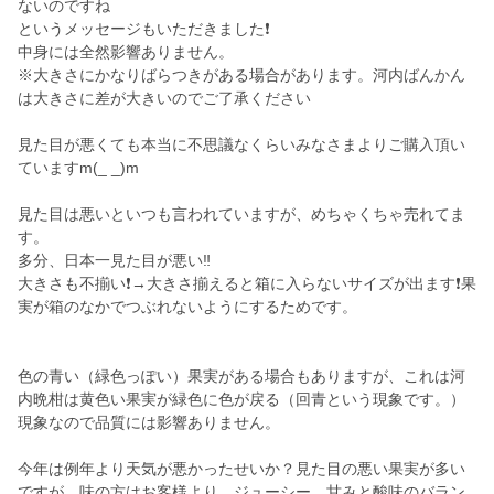
ないのですね
というメッセージもいただきました❗
中身には全然影響ありません。
※大きさにかなりばらつきがある場合があります。河内ばんかん
は大きさに差が大きいのでご了承ください
見た目が悪くても本当に不思議なくらいみなさまよりご購入頂い
ていますm(_ _)m
見た目は悪いといつも言われていますが、めちゃくちゃ売れてま
す。
多分、日本一見た目が悪い‼️
大きさも不揃い❗→大きさ揃えると箱に入らないサイズが出ます❗果
実が箱のなかでつぶれないようにするためです。
色の青い（緑色っぽい）果実がある場合もありますが、これは河
内晩柑は黄色い果実が緑色に色が戻る（回青という現象です。）
現象なので品質には影響ありません。
今年は例年より天気が悪かったせいか？見た目の悪い果実が多い
ですが、味の方はお客様より、ジューシー、甘みと酸味のバラン