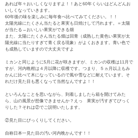
あれば年々おいしくなりますよ！！あと60年くらいはどんどんお
いしくなっていきます。
60年後の味を楽しみに毎年食べ比べてみてください。！！
太陽光線にたくさん当たると果実も日焼けして汚れます。＝太陽
が当たる→おいしい果実ができる畑
また、太陽にたくさん当たる畑は回青（成熟した黄色い果実が太
陽光線に当たりすぎて青く戻る現象）がよくおきます。青い色で
も成熟していますので大丈夫ですよ
ミカンと同じように5月に花が咲きますが、ミカンの収穫は11月で
すが、河内晩柑は４月以降に収穫です。つまり、５ヵ月以上もみ
かんに比べて木になっているので風や雪などに耐えています。そ
れだけ見た目も悪くなって当然なんですよ！！
といろんなことを思いながら、到着しましたら箱を開けてみた
ら、山の風景が想像できませんか？えっ 果実が汚すぎてびっく
りした？それは②でご説明いたします。
②見た目にびっくりしてください。
自称日本一見た目の汚い河内晩かんです！！