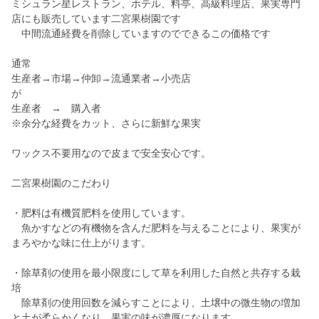
ミシュラン星レストラン、ホテル、料亭、高級料理店、果実専門
店にも販売しています二宮果樹園です
中間流通経費を削除していますのでできるこの価格です
通常
生産者→市場→仲卸→流通業者→小売店
が
生産者 → 購入者
※余分な経費をカット、さらに新鮮な果実
ワックス不要用なので皮まで安全安心です。
二宮果樹園のこだわり
・肥料は有機質肥料を使用しています。
魚かすなどの有機物を含んだ肥料を与えることにより、果実が
まろやかな味に仕上がります。
・除草剤の使用を最小限度にして草を利用した自然と共存する栽
培
除草剤の使用回数を減らすことにより、土壌中の微生物の増加
と土が柔らかくなり、果実の味が濃厚になります。