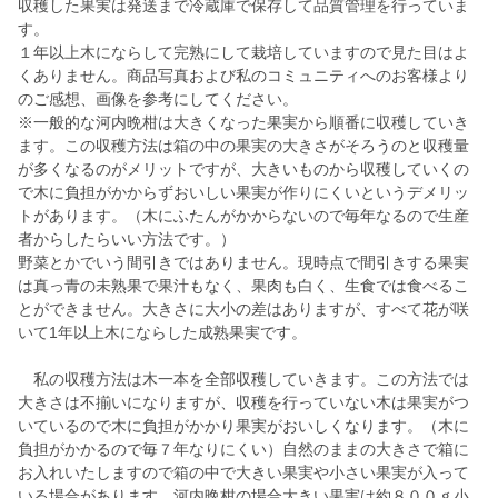
収穫した果実は発送まで冷蔵庫で保存して品質管理を行っていま
す。
１年以上木にならして完熟にして栽培していますので見た目はよ
くありません。商品写真および私のコミュニティへのお客様より
のご感想、画像を参考にしてください。
※一般的な河内晩柑は大きくなった果実から順番に収穫していき
ます。この収穫方法は箱の中の果実の大きさがそろうのと収穫量
が多くなるのがメリットですが、大きいものから収穫していくの
で木に負担がかからずおいしい果実が作りにくいというデメリッ
トがあります。（木にふたんがかからないので毎年なるので生産
者からしたらいい方法です。）
野菜とかでいう間引きではありません。現時点で間引きする果実
は真っ青の未熟果で果汁もなく、果肉も白く、生食では食べるこ
とができません。大きさに大小の差はありますが、すべて花が咲
いて1年以上木にならした成熟果実です。
私の収穫方法は木一本を全部収穫していきます。この方法では
大きさは不揃いになりますが、収穫を行っていない木は果実がつ
いているので木に負担がかかり果実がおいしくなります。（木に
負担がかかるので毎７年なりにくい）自然のままの大きさで箱に
お入れいたしますので箱の中で大きい果実や小さい果実が入って
いる場合があります。河内晩柑の場合大きい果実は約８００ｇ小