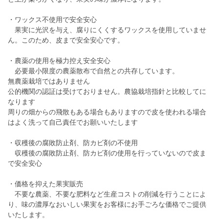
・ワックス不使用で安全安心
果実に光沢を与え、腐りにくくするワックスを使用していませ
ん。このため、皮まで安全安心です。
・農薬の使用を極力控え安全安心
必要最小限度の農薬散布で自然との共存しています。
無農薬栽培ではありません
公的機関の認証は受けておりません。農協栽培指針と比較してに
なります
周りの畑からの飛散もある場合もありますので皮を使われる場合
はよく洗って自己責任でお願いいたします
・収穫後の腐敗防止剤、防カビ剤の不使用
収穫後の腐敗防止剤、防カビ剤の使用を行っていないので皮ま
で安全安心
・価格を抑えた果実販売
不要な農薬、不要な肥料など生産コストの削減を行うことによ
り、味の濃厚なおいしい果実をお客様にお手ごろな価格でご提供
いたします。