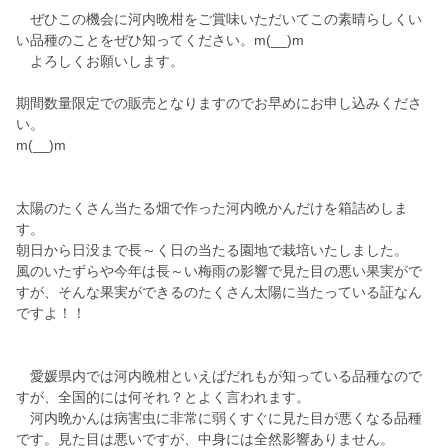
ぜひこの機会に河内晩柑をご賞味いただいてこの素晴らしくい
い品種のことをぜひ知ってください。m(__)m
よろしくお願いします。
期間数量限定での販売となりますのでお早めにお申し込みくださ
い。
m(__)m
太陽のたくさん当たる畑で作った河内晩かんだけを箱詰めしま
す。
朝日から日没まで長～く日の当たる園地で栽培いたしました。
風のいたずらや今年は長～い梅雨の影響で見た目の悪い果実がで
すが、そんな果実ができるのたくさん太陽に当たっている証なん
ですよ！！
愛媛県内では河内晩柑といえばだれもが知っている品種なので
すが、全国的には何それ？とよく言われます。
河内晩かんは病害虫に非常に弱くすぐに見た目が悪くなる品種
です。見た目は悪いですが、中身には全然影響ありません。