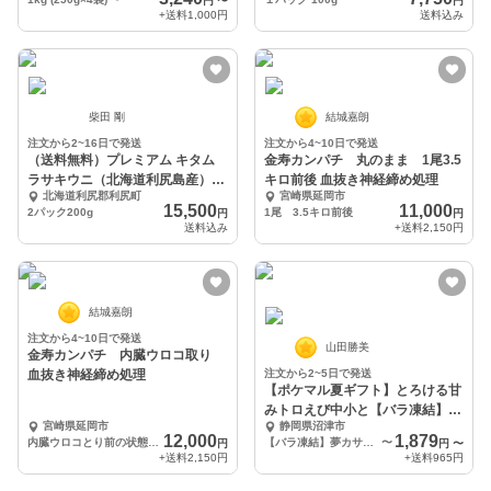
円
〜
円
+送料
1,000円
送料込み
柴田 剛
結城嘉朗
注文から2~16日で発送
注文から4~10日で発送
（送料無料）プレミアム キタム
金寿カンパチ 丸のまま 1尾3.5
ラサキウニ（北海道利尻島産）2
キロ前後 血抜き神経締め処理
北海道利尻郡利尻町
宮崎県延岡市
パック200g
15,500
11,000
2パック200g
1尾 3.5キロ前後
円
円
送料込み
+送料
2,150円
結城嘉朗
注文から4~10日で発送
山田勝美
金寿カンパチ 内臓ウロコ取り
血抜き神経締め処理
注文から2~5日で発送
【ポケマル夏ギフト】とろける甘
みトロえび中小と【バラ凍結】夢
宮崎県延岡市
静岡県沼津市
カサゴセット
12,000
1,879
内臓ウロコとり前の状態で1尾3.5キロ前後
【バラ凍結】夢カサゴ1×トロえび中小1
〜
円
円
〜
+送料
2,150円
+送料
965円