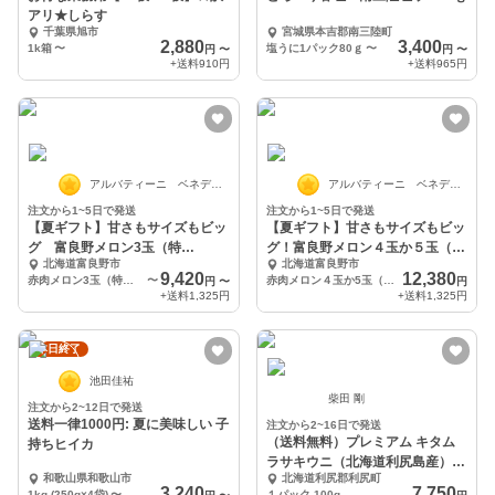
アリ★しらす
千葉県旭市
宮城県本吉郡南三陸町
2,880
3,400
1k箱
〜
塩うに1パック80ｇ
〜
円
〜
円
〜
+送料
910円
+送料
965円
アルバティーニ ベネディクト
アルバティーニ ベネディクト
注文から1~5日で発送
注文から1~5日で発送
【夏ギフト】甘さもサイズもビッ
【夏ギフト】甘さもサイズもビッ
グ 富良野メロン3玉（特
グ！富良野メロン４玉か５玉（８
北海道富良野市
北海道富良野市
大）〜 とろける甘さ
k）とろける甘さ
9,420
12,380
赤肉メロン3玉（特大玉）各約2kg
〜
赤肉メロン４玉か5玉（大〜特大玉）計約8kg
円
〜
円
+送料
1,325円
+送料
1,325円
本日終了
池田佳祐
柴田 剛
注文から2~12日で発送
送料一律1000円: 夏に美味しい 子
注文から2~16日で発送
（送料無料）プレミアム キタム
持ちヒイカ
ラサキウニ（北海道利尻島産）１
和歌山県和歌山市
北海道利尻郡利尻町
パック 100g
3,240
7,750
1kg (250g×4袋)
〜
１パック 100g