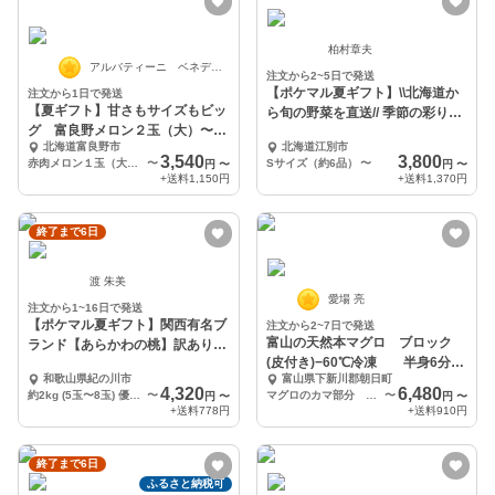
柏村章夫
アルバティーニ ベネディクト
注文から2~5日で発送
【ポケマル夏ギフト】\\北海道か
注文から1日で発送
【夏ギフト】甘さもサイズもビッ
ら旬の野菜を直送// 季節の彩り野
グ 富良野メロン２玉（大）〜と
菜セット
北海道富良野市
北海道江別市
ろける甘さが人気
3,540
3,800
赤肉メロン１玉（大玉）1.6kg 〜 2.0kg
〜
Sサイズ（約6品）
〜
円
〜
円
〜
+送料
1,150円
+送料
1,370円
終了まで6日
渡 朱美
愛場 亮
注文から1~16日で発送
【ポケマル夏ギフト】関西有名ブ
注文から2~7日で発送
富山の天然本マグロ ブロック
ランド【あらかわの桃】訳あり
(皮付き)−60℃冷凍 半身6分
約2kg
和歌山県紀の川市
富山県下新川郡朝日町
割 選べる部位
4,320
6,480
約2kg (5玉〜8玉) 優品 訳あり 規格外 ご家庭用
〜
マグロのカマ部分 2個セット 合計1100g以上
〜
円
〜
円
〜
+送料
778円
+送料
910円
終了まで6日
ふるさと納税可