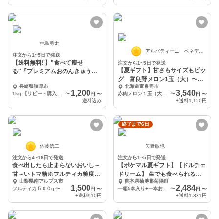
中島勇太
アルバティーニ ベネディクト
注文から1~5日で発送
【送料無料‼️】"食べて痩せ
注文から1~5日で発送
【夏ギフト】甘さもサイズもビッ
る"『プレミアムおのんきゅう
グ 富良野メロン1玉（大）〜と
り』✨
長崎県諫早市
北海道富良野市
ろける甘さが人気
1,200
3,540
1kg 【リピート購入限定！100円引き】
〜
赤肉メロン１玉（大玉）1.6kg 〜 2.0kg
〜
円
〜
円
〜
送料込み
+送料
1,150円
終了まで6日
佐藤信二
矢野敏也
注文から4~16日で発送
注文から1~5日で発送
食べ出したら止まらないおいし～
【ポケマル夏ギフト】【ドルチェ
甘～いトマ糖※フルティカ糖度9
ドリーム】 生でも食べられると
山梨県南アルプス市
熊本県菊池郡菊陽町
度以上
うもろこし
1,500
2,484
フルティカ５００g
〜
一箱5本入り+一本おまけ
〜
円
〜
円
〜
+送料
910円
+送料
1,331円