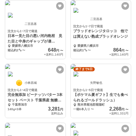
二宮昌基
二宮昌基
注文から1~7日で発送
ブラッドオレンジタロッコ 他で
注文から1~7日で発送
日本一見た目の悪い河内晩柑 見
は買えない熟成ブラッドオレンジ
た目と中身のギャップが凄
愛媛県八幡浜市
愛媛県八幡浜市
い お得な価格
648
864
箱込約2㌔
〜
箱込約1㌔
〜
円
〜
円
〜
+送料
1,140円
+送料
1,140円
終了まで6日
小林昌城
矢野敏也
注文から1~4日で発送
注文から1~5日で発送
完全無添加 ピーナッツバター 3本
【ポケマル夏ギフト】生でも食べ
セット ペースト 千葉県産 無糖
られるゴールドラッシュ）
千葉県旭市
熊本県菊池郡菊陽町
ギフト
3,281
2,268
140g×3本
一箱6本入り
〜
円
円
〜
送料込み
+送料
1,331円