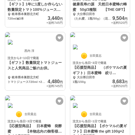
【ギフト】1年に1度しか作らない
健康長寿の源 天然日本蜜蜂の蜂
数量限定トマト100%ジュース3
蜜 50g/3種類 【THE GIFT】
岐阜県本巣郡北方町
大分県日田市
本。
3,440
9,504
720ml✖️3本
（たれ蜜、1瓶/50g）（花粉蜜、1瓶/50g）（ 発酵蜜、1/50g） 計150g
円
円
+送料
745円
+送料
520円
西内 淳
古田貴志
注文から3~13日で発送
【ギフト】数量限定トマトジュー
注文から当日~3日で発送
【応援型商品】 （ポケマルの夏
スと人気商品ご飯のお供。
ギフト）日本蜜蜂 絞り
岐阜県本巣郡北方町
大分県日田市
蜜 【医者いらず】
4,480
8,683
トマトジュース720ml ×2本、ラー油230g×1本、味噌260g×1本
1瓶/150g
円
円
+送料
745円
+送料
520円
古田貴志
古田貴志
注文から当日~3日で発送
注文から当日~1日で発送
【応援型商品】 日本蜜蜂 発酵
【応援型商品】【ポケマルの夏ギ
蜜 【本物志向の御客様
フト】日本蜜蜂 the gift 100g×2