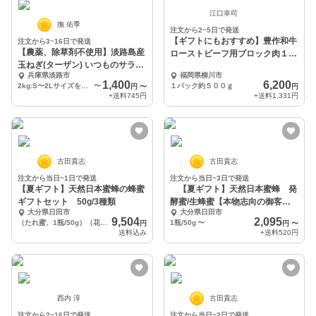
江口幸司
撫 佑季
注文から2~5日で発送
【ギフトにもおすすめ】豊作和牛
注文から3~16日で発送
【農薬、除草剤不使用】淡路島産
ローストビーフ用ブロック肉１パ
玉ねぎ(ターザン) いつものサラダ
ック約500g
兵庫県淡路市
福岡県柳川市
をアップグレード
1,400
6,200
2kg:S〜2Lサイズを8個前後
〜
１パック約５００ｇ
円
〜
円
+送料
745円
+送料
1,331円
古田貴志
古田貴志
注文から当日~1日で発送
注文から当日~3日で発送
【夏ギフト】天然日本蜜蜂の蜂蜜
【夏ギフト】天然日本蜜蜂 発
ギフトセット 50g/3種類
酵蜜/生蜂蜜【本物志向の御客様
大分県日田市
大分県日田市
へ】100g
9,504
2,095
（たれ蜜、1瓶/50g）（花粉蜜、1瓶/50g）（ 発酵蜜、1/50g） 計150g
1瓶/50g
〜
円
円
〜
送料込み
+送料
520円
西内 淳
古田貴志
注文から2~16日で発送
注文から当日~2日で発送