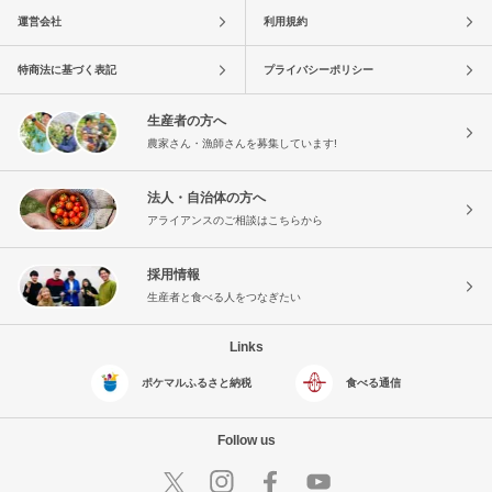
運営会社
利用規約
特商法に基づく表記
プライバシーポリシー
生産者の方へ
農家さん・漁師さんを募集しています!
法人・自治体の方へ
アライアンスのご相談はこちらから
採用情報
生産者と食べる人をつなぎたい
Links
ポケマルふるさと納税
食べる通信
Follow us