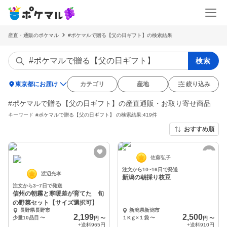
産直・通販のポケマル
#ポケマルで贈る【父の日ギフト】の検索結果
検索
location_on
東京都にお届け
カテゴリ
産地
絞り込み
#ポケマルで贈る【父の日ギフト】の産直通販・お取り寄せ商品
キーワード
#ポケマルで贈る【父の日ギフト】
の検索結果:419件
おすすめ順
佐藤弘子
注文から10~16日で発送
渡辺光孝
新潟の朝採り枝豆
注文から3~7日で発送
信州の朝霧と寒暖差が育てた 旬
の野菜セット【サイズ選択可】
長野県長野市
新潟県新潟市
2,199
2,500
少量10品目
〜
１Kｇ×１袋
〜
円
〜
円
〜
+送料
965円
+送料
910円