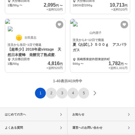
大分県日田市
大分県日田市
へ】
2,095
10,713
1瓶/50g
〜
1BOX/計200g
円
〜
円
+送料
520円
+送料
520円
山内朋子
古田貴志
注文から3~12日で発送
夏《お試し》５００ｇ アスパラ
注文から当日~1日で発送
【超希少】2018年産vintage 天
ガス
然日本蜜蜂 発酵完了熟成蜜.
大分県日田市
長崎県東彼杵郡東彼杵町
4,816
1,782
1瓶/50g
500g
〜
円
円
〜
+送料
520円
+送料
1,331円
1-40表示/419件中
1
2
3
4
5
はじめての方へ
お知らせ
よくある質問
運営へのお問い合わせ