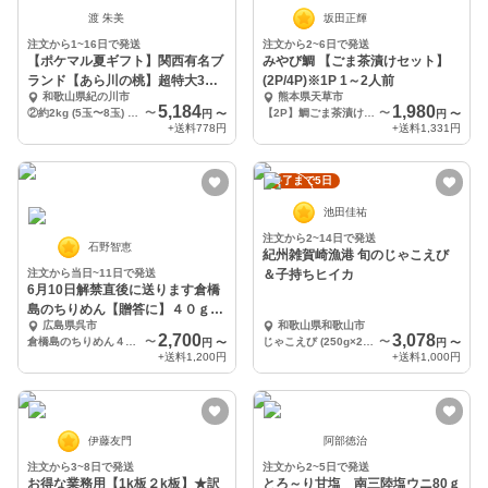
渡 朱美
坂田正輝
注文から1~16日で発送
注文から2~6日で発送
【ポケマル夏ギフト】関西有名ブ
みやび鯛 【ごま茶漬けセット】
ランド【あら川の桃】超特大3玉
(2P/4P)※1P 1～2人前
和歌山県紀の川市
熊本県天草市
or 約2kg
5,184
1,980
②約2kg (5玉〜8玉) 秀品 贈答用 or ご家庭用
〜
【2P】鯛ごま茶漬け2Pセット
〜
円
〜
円
〜
+送料
778円
+送料
1,331円
終了まで5日
池田佳祐
注文から2~14日で発送
石野智恵
紀州雑賀崎漁港 旬のじゃこえび
注文から当日~11日で発送
＆子持ちヒイカ
6月10日解禁直後に送ります倉橋
島のちりめん【贈答に】４０ｇ１
広島県呉市
和歌山県和歌山市
５０ｇ５００ｇ
2,700
3,078
倉橋島のちりめん４０ｇ5袋
〜
じゃこえび (250g×2袋)、ヒイカ(250g×2袋)
〜
円
〜
円
〜
+送料
1,200円
+送料
1,000円
伊藤友門
阿部徳治
注文から3~8日で発送
注文から2~5日で発送
お得な業務用【1k板２k板】★訳
とろ～り甘塩 南三陸塩ウニ80ｇ