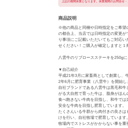
上記の期間休業となります。休業期間のお問合せ・
商品説明
※他の商品と同梱や日時指定をご希望
の都合上、当店では日時指定の変更が
り事項にご記載いただいてもご対応い
せください！ご購入が確定しますと１
八雲牛のリブロースステーキを250g
▼自己紹介
平成21年3月に家畜商として創業し、
2年6月に肥育事業（八雲牛）を開始し
自社ブランドである八雲牛は黒毛和牛
がる大自然で育った牛は、脂身がほん
食べ飽きない牛肉を目指し、和牛では
安全な牛肉を目指し肥育しています。
たくさんいる牛群から肉付きの良さは
けを行い、自社牧場で肥育しています
牧場内でストレスがかからない事を重