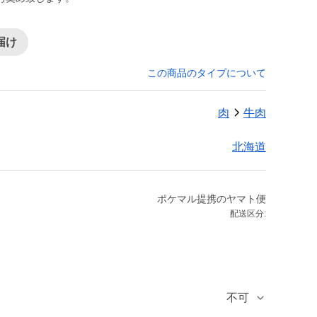
届け
この商品のタイプについて
肉
牛肉
北海道
ポケマル提携のヤマト便
配送区分:
不可