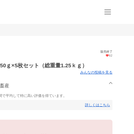
販売終了
62
0ｇ×5枚セット（総重量1.25ｋｇ）
みんなの投稿を見る
野畜産
間で平均して特に高い評価を得ています。
詳しくはこちら