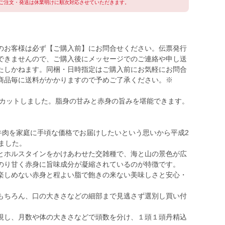
ご注文・発送は休業明けに順次対応させていただきます。
のお客様は必ず【ご購入前】にお問合せください。伝票発行
できませんので、ご購入後にメッセージでのご連絡や申し送
たしかねます。同梱・日時指定はご購入前にお気軽にお問合
商品毎に送料がかかりますので予めご了承ください。※
にカットしました。脂身の甘みと赤身の旨みを堪能できます。
牛肉を家庭に手頃な価格でお届けしたいという思いから平成2
ました。
とホルスタインをかけあわせた交雑種で、海と山の景色が広
のり甘く赤身に旨味成分が凝縮されているのが特徴です。
楽しめない赤身と程よい脂で飽きの来ない美味しさと安心・
もちろん、口の大きさなどの細部まで見逃さず選別し買い付
。
視し、月数や体の大きさなどで頭数を分け、１頭１頭丹精込