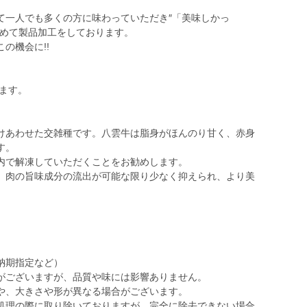
て一人でも多くの方に味わっていただき″「美味しかっ
込めて製品加工をしております。
の機会に!!
ります。
けあわせた交雑種です。八雲牛は脂身がほんのり甘く、赤身
す。
内で解凍していただくことをお勧めします。
、肉の旨味成分の流出が可能な限り少なく抑えられ、より美
納期指定など）
がございますが、品質や味には影響ありません。
や、大きさや形が異なる場合がございます。
処理の際に取り除いておりますが、完全に除去できない場合