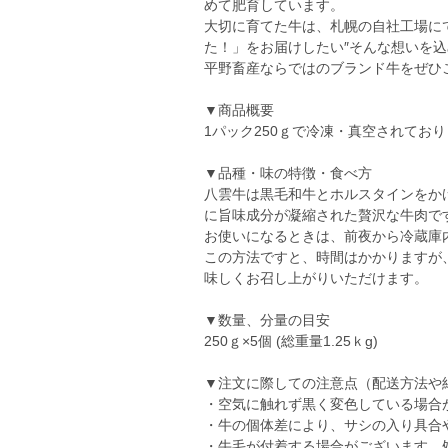
めて肥育しています。
大切に育てた牛は、札幌の自社工場に
た！」をお届けしたい″そんな想いを
平野畜産ならではのブランド牛をぜひこ
▼商品概要
1パック250ｇで冷凍・真空されてお
▼品種・味の特徴・食べ方
八雲牛は黒毛和牛とホルスタインをか
に旨味成分が凝縮された贅沢な牛肉で
お使いになるときは、前夜から冷蔵庫
この方法ですと、時間はかかりますが
味しくお召し上がりいただけます。
▼数量、分量の目安
250ｇ×5個 (総重量1.25ｋg)
▼注文に際しての注意点（配送方法や
・空気に触れず黒く変色している場合
・牛の個体差により、サシの入り具合
・牛毛が付着する場合がございます。