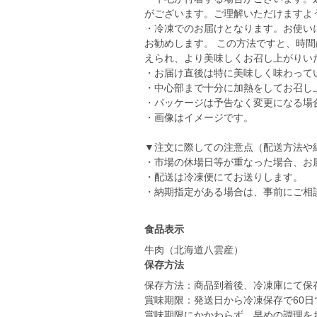
がございます。ご理解いただけますよ
・冷凍でのお届けとなります。お使い
お勧めします。 この方法ですと、時
えられ、より美味しくお召し上がりい
・お届け直後は特に美味しく味わって
・中心部まで十分に加熱をしてお召し
・パッケージは予告なく変更になる場
・画像はイメージです。
▼注文に際しての注意点（配送方法や
・市場の休場日等が重なった場合、お
・配送は冷凍便にてお送りします。
・納期指定がある場合は、事前にご相
食品表示
牛肉（北海道八雲産）
保存方法
保存方法：商品到着後、冷凍庫にて保
賞味期限：発送日から冷凍保存で60
賞味期限にかかわらず、早めの調理を