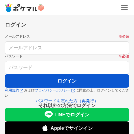
ログイン
メールアドレス
※必須
パスワード
※必須
ログイン
利用規約
および
プライバシーポリシー
に同意の上、
ログインしてくださ
い
パスワードを忘れた方（再発行）
それ以外の方法でログイン
LINEでログイン
Appleでサインイン