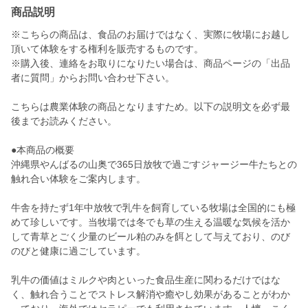
商品説明
※こちらの商品は、食品のお届けではなく、実際に牧場にお越し
頂いて体験をする権利を販売するものです。
※購入後、連絡をお取りになりたい場合は、商品ページの「出品
者に質問」からお問い合わせ下さい。
こちらは農業体験の商品となりますため。以下の説明文を必ず最
後までお読みください。
●本商品の概要
沖縄県やんばるの山奥で365日放牧で過ごすジャージー牛たちとの
触れ合い体験をご案内します。
牛舎を持たず1年中放牧で乳牛を飼育している牧場は全国的にも極
めて珍しいです。当牧場では冬でも草の生える温暖な気候を活か
して青草とごく少量のビール粕のみを餌として与えており、のび
のびと健康に過ごしています。
乳牛の価値はミルクや肉といった食品生産に関わるだけではな
く、触れ合うことでストレス解消や癒やし効果があることがわか