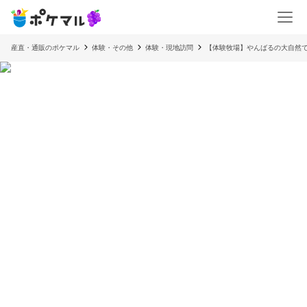
産直・通販のポケマル
体験・その他
体験・現地訪問
【体験牧場】やんばるの大自然