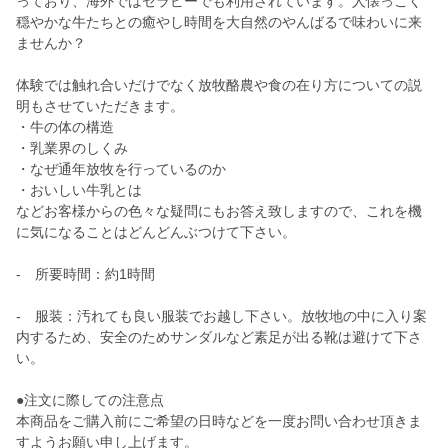
っており、海外ではセラピーでも利用されています。人懐っこく
穏やかな牛たちとの癒やし時間を大自然のやんばるで味わいに来
ませんか？
体験では触れ合いだけでなく放牧酪農や食の在り方についての説
明もさせていただきます。
・牛の体の構造
・乳業界のしくみ
・なぜ通年放牧を行っているのか
・おいしい牛乳とは
などお客様からの色々な疑問にもお答え致しますので、これを機
に気になることはどんどんぶつけて下さい。
- 所要時間：約1時間
- 服装：汚れても良い服装でお越し下さい。放牧地の中に入り案
内するため、安全のためサンダルなど素足が出る靴は避けて下さ
い。
●注文に際しての注意点
本商品をご購入前にご希望の日時などを一度お問い合わせ頂きま
すようお願い申し上げます。