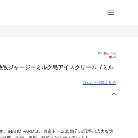
本日あと 4点
46
放牧ジャージーミルク島アイスクリーム（ミル
みんなの投稿を見る
す。INAHO FARMは、東京ドーム35個分50万坪の広大な大
地酪農、稲作、果樹、野菜などを作っています。