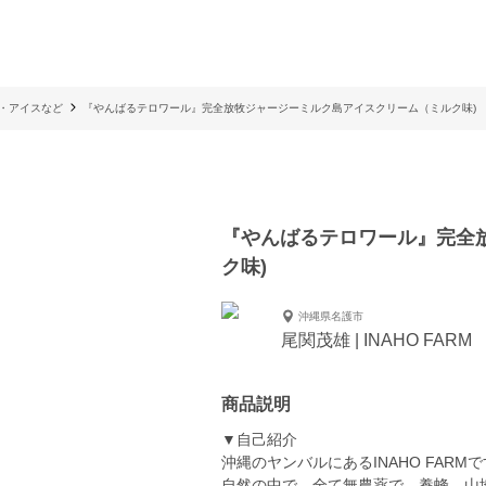
・アイスなど
『やんばるテロワール』完全放牧ジャージーミルク島アイスクリーム（ミルク味)
『やんばるテロワール』完全
ク味)
沖縄県名護市
尾関茂雄 | INAHO FARM
商品説明
▼自己紹介
沖縄のヤンバルにあるINAHO FARMで
自然の中で、全て無農薬で、養蜂、山