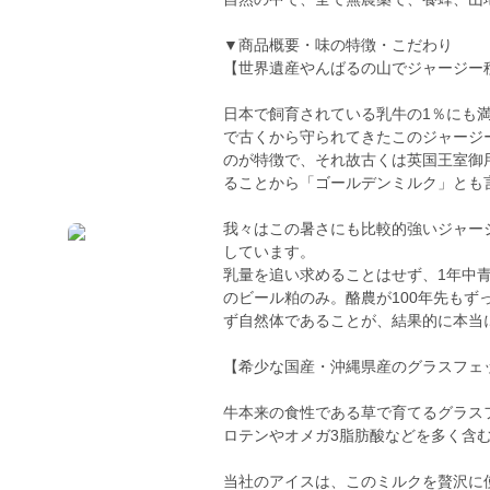
▼商品概要・味の特徴・こだわり
【世界遺産やんばるの山でジャージー
日本で飼育されている乳牛の1％にも
で古くから守られてきたこのジャージ
のが特徴で、それ故古くは英国王室御
ることから「ゴールデンミルク」とも
我々はこの暑さにも比較的強いジャー
しています。
乳量を追い求めることはせず、1年中
のビール粕のみ。酪農が100年先も
ず自然体であることが、結果的に本当
【希少な国産・沖縄県産のグラスフェ
牛本来の食性である草で育てるグラス
ロテンやオメガ3脂肪酸などを多く含
当社のアイスは、このミルクを贅沢に