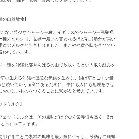
種の自然放牧】
満たない希少なジャージー種。イギリスのジャージー島発祥
ー種のミルクは、世界一濃いと言われるほど乳脂肪分が高い
用達のミルクとも言われました。またやや黄色味を帯びてい
言われています。
ジー種を沖縄北部やんばるの山で放牧するという取り組みを
青草の生える沖縄の温暖な気候を生かし、餌は草とごく少量
ずっと続いていく産業であるために、牛にも人にも無理をさせ
においしいものをつくることに繋がると考えています。
ッドミルク】
フェッドミルクは、その風味だけでなく栄養価も高く、βカ
むと言われています。
使用することで素材の風味を最大限に生かし、砂糖は沖縄県