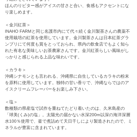
ほんのりビター感がアイスの甘さと合い、食感もアクセントにな
り楽しめます。
＜金川紅茶＞
INAHO FARMと同じ名護市内にて代々続く金川製茶さんの農薬不
使用栽培の紅茶を使用しています。金川製茶さんは日本紅茶グラ
ンプリにて何度も賞をとっておられ、県内の飲食店でもよく知ら
れた有名な美味しいお茶農家さんです。金川紅茶らしい風味がし
っかりと感じられる上品な味わいです。
＜カラキ＞
沖縄シナモンとも言われる、沖縄県に自生しているカラキの粉末
を原料に使用しています。独特の甘い香りで、沖縄ならではのア
イスクリームフレーバーをお楽しみ下さい。
＜塩＞
数種類の県産塩で試作を重ねてたどり着いたのは、久米島産の
「球美(くみ)の塩」。太陽光の届かない水深200m以深の海洋深層
水100％使用で、釜で煮詰めて天日干しにより製造されたので、ミ
ネラルが豊富に含まれています。