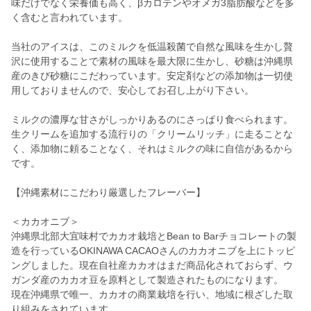
味だけでなく栄養価も高く、βカロテンやオメガ3脂肪酸などを多
く含むと言われています。
当社のアイスは、このミルクを低温殺菌で自然な風味を生かし贅
沢に使用することで素材の風味を最大限に生かし、砂糖は沖縄県
産のきび砂糖にこだわっています。安定剤などの添加物は一切使
用しておりませんので、安心してお召し上がり下さい。
ミルクの濃厚な甘さがしっかりあるのにさっぱり食べられます。
生クリームを追加する流行りの「クリームリッチ」に走ることな
く、添加物に頼ることなく、それはミルクの味に自信があるから
です。
【沖縄素材にこだわり厳選したフレーバー】
＜カカオニブ＞
沖縄県北部大宜味村でカカオ栽培とBean to Barチョコレートの製
造を行っているOKINAWA CACAOさんのカカオニブを上にトッピ
ングしました。現在自社産カカオはまだ商品化されておらず、ウ
ガンダ産のカカオ豆を原料として製造されたものになります。
現在沖縄県で唯一、カカオの商業栽培を行い、地域に根ざした取
り組みをされています。