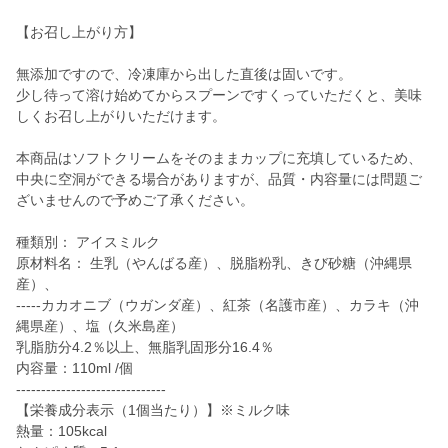
【お召し上がり方】
無添加ですので、冷凍庫から出した直後は固いです。
少し待って溶け始めてからスプーンですくっていただくと、美味
しくお召し上がりいただけます。
本商品はソフトクリームをそのままカップに充填しているため、
中央に空洞ができる場合がありますが、品質・内容量には問題ご
ざいませんので予めご了承ください。
種類別： アイスミルク
原材料名： 生乳（やんばる産）、脱脂粉乳、きび砂糖（沖縄県
産）、
-----カカオニブ（ウガンダ産）、紅茶（名護市産）、カラキ（沖
縄県産）、塩（久米島産）
乳脂肪分4.2％以上、無脂乳固形分16.4％
内容量：110ml /個
------------------------------
【栄養成分表示（1個当たり）】※ミルク味
熱量：105kcal