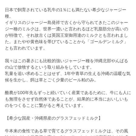
日本で飼育されている乳牛の1％にも満たない希少なジャージー
種。
イギリスのジャージー島発祥で古くから守られてきたこのジャー
ジー種のミルクは、世界一濃いと言われるほど乳脂肪分が高いの
が特徴で、それ故古くは英国王室御用達のミルクとも言われまし
た。またやや黄色味を帯びていることから「ゴールデンミルク」
とも言われています。
我々はこの暑さにも比較的強いジャージー種を沖縄北部やんばる
の山で放牧するという取り組みをしています。
乳量を追い求めることはせず、1年中青草の生える沖縄の温暖な気
候を生かし、餌は草とごく少量のビール粕のみ。
酪農が100年先もずっと続いていく産業であるために、牛にも人に
も無理をさせず自然体であることが、結果的に本当においしいも
のをつくることに繋がると考えています。
【希少な国産・沖縄県産のグラスフェッドミルク】
牛本来の食性である草で育てるグラスフェッドミルクは、その風