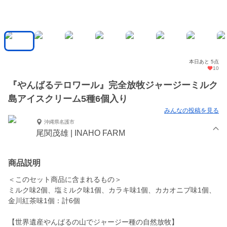
本日あと 5点
10
『やんばるテロワール』完全放牧ジャージーミルク
島アイスクリーム5種6個入り
みんなの投稿を見る
沖縄県名護市
尾関茂雄 | INAHO FARM
商品説明
＜このセット商品に含まれるもの＞
ミルク味2個、塩ミルク味1個、カラキ味1個、カカオニブ味1個、
金川紅茶味1個：計6個
【世界遺産やんばるの山でジャージー種の自然放牧】