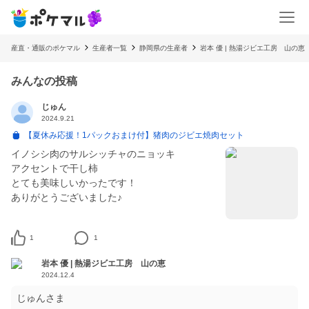
産直・通販のポケマル
生産者一覧
静岡県の生産者
岩本 優 | 熱湯ジビエ工房 山の恵
みんなの投稿
じゅん
2024.9.21
【夏休み応援！1パックおまけ付】猪肉のジビエ焼肉セット
イノシシ肉のサルシッチャのニョッキ
アクセントで干し柿
とても美味しいかったです！
ありがとうございました♪
1
1
岩本 優 | 熱湯ジビエ工房 山の恵
2024.12.4
じゅんさま