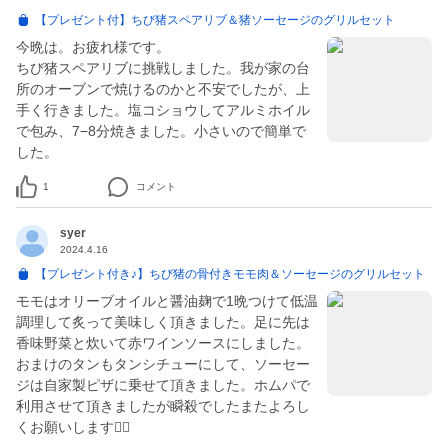
【プレゼント付】ちび猪スペアリブ＆猪ソーセージのグリルセット
今晩は。お疲れ様です。
ちび猪スペアリブに挑戦しました。我が家の台
所のオーブンで焼けるのかと不安でしたが、上
手く行きました。塩コショウしてアルミホイル
で包み、7−8分焼きました。小さいので簡単で
した。
1
コメント
syer
2024.4.16
【プレゼント付き♪】ちび猪の骨付きモモ肉＆ソーセージのグリルセット
モモはオリーブオイルと醤油麹で1晩つけて低温
調理して炙って美味しく頂きました。足に先は
香味野菜と炊いて赤ワインソースにしました。
おまけのタンもタンシチューにして、ソーセー
ジは自家製ピザに乗せて頂きました。ホムパで
利用させて頂きましたが瞬殺でしたまたよろし
くお願いします🙇‍♂️