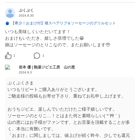
ぷくぷく
2024.8.30
【希少！おまけ付】猪スペアリブ＆ソーセージのグリルセット
いつも美味しくいただいてます！
おまけもいただき、嬉しさ倍増でした😁
娘はソーセージのとりこなので、またお願いします🥹
1
1
岩本 優 | 熱湯ジビエ工房 山の恵
2024.9.3
ぷくぷくさま
いつもリピートご購入ありがとうございます。
ご馳走様の投稿もお寄せ下さり、重ねてお礼申し上げます。
おうちジビエ、楽しんでいただけたご様子嬉しいです。
ソーセージのとりこ…！とはまた何と素晴らしい( *´艸｀)
山の恵にはお子様がファンです、とお言葉を頂戴することが多
く、本当に有難いです。
「おまけ」に関しましては、値上げが続く昨今、少しでも還元