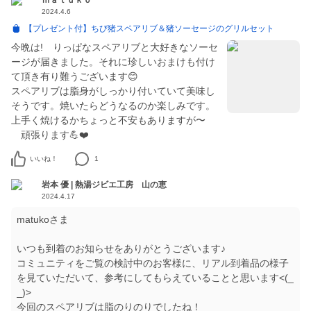
ｍａｔｕｋｏ
2024.4.6
【プレゼント付】ちび猪スペアリブ＆猪ソーセージのグリルセット
今晩は! りっぱなスペアリブと大好きなソーセ
ージが届きました。それに珍しいおまけも付け
て頂き有り難うございます😊
スペアリブは脂身がしっかり付いていて美味し
そうです。焼いたらどうなるのか楽しみです。
上手く焼けるかちょっと不安もありますが〜
いいね！
1
岩本 優 | 熱湯ジビエ工房 山の恵
2024.4.17
matukoさま
いつも到着のお知らせをありがとうございます♪
コミュニティをご覧の検討中のお客様に、リアル到着品の様子
を見ていただいて、参考にしてもらえていることと思います<(_
_)>
今回のスペアリブは脂のりのりでしたね！