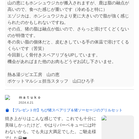
山の恵にもホンシュウジカが搬入されますが、鹿は脂の融点が
高いので、食べた感じが重いです（冷めると特に）
エゾジカは、ホンシュウジカより更に大きいので脂が強く感じ
られたのかもしれないですね。
その点、猪の脂は融点が低いので、さらっと溶けてくどくない
のが特徴です。
冬の良い脂の個体だと、皮むきしている手の体温で溶けてくる
くらいです（苦笑）
今回新しく骨付きスペアリブをUPしています。
機会があればまた他のお肉もどうぞお試し下さいませ。
熱♨湯ジビエ工房 山の恵
ポケットマルシェ担当スタッフ 山口ひろ子
ｍａｔｕｋｏ
2024.4.21
【プレゼント付】ちび猪スペアリブ＆猪ソーセージのグリルセット
焼き上がりはこんな感じです。これでも十分に
美味しかったけど、やはりバーベキューには叶
わないかも。でも夫は大満足でした。ご馳走様
でした😀❤️