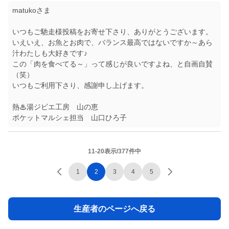
matukoさま
いつもご馳走様投稿をお寄せ下さり、ありがとうございます。
いえいえ、お魚とお肉で、バランス最高ではないですか～あら
汁わたしも大好きです♪
この「肉を食べてる～」って感じが良いですよね、と自画自賛
（笑）
いつもご利用下さり、感謝申し上げます。
熱♨湯ジビエ工房 山の恵
ポケットマルシェ担当 山口ひろ子
11-20表示/377件中
1
2
3
4
5
生産者のページへ戻る