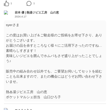
1
1
岩本 優 | 熱湯ジビエ工房 山の恵
2024.4.17
syerさま
この度はお買い上げ＆ご馳走様のご投稿をお寄せ下さり、あり
がとうございます。
お届けの品を余すところなく様々にご活用下さったのですね…
素晴らしすぎます！
美味しいジビエを囲んでホムパもさぞ盛り上がったことでしょ
う♪
販売中の組み合わせ以外でも、ご要望お伺いしてセットを組む
ことも出来ますので、またの機会にはどうぞお問い合わせ下さ
いませ。
熱♨湯ジビエ工房 山の恵
ポケットマルシェ担当 山口ひろ子