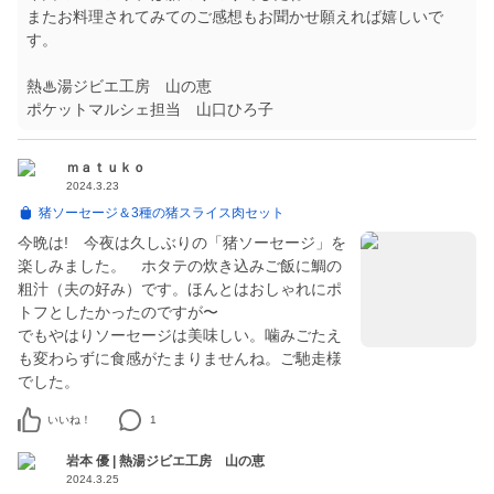
またお料理されてみてのご感想もお聞かせ願えれば嬉しいで
す。
熱♨湯ジビエ工房 山の恵
ポケットマルシェ担当 山口ひろ子
ｍａｔｕｋｏ
2024.3.23
猪ソーセージ＆3種の猪スライス肉セット
今晩は! 今夜は久しぶりの「猪ソーセージ」を
楽しみました。 ホタテの炊き込みご飯に鯛の
粗汁（夫の好み）です。ほんとはおしゃれにポ
トフとしたかったのですが〜
でもやはりソーセージは美味しい。噛みごたえ
も変わらずに食感がたまりませんね。ご馳走様
でした。
いいね！
1
岩本 優 | 熱湯ジビエ工房 山の恵
2024.3.25