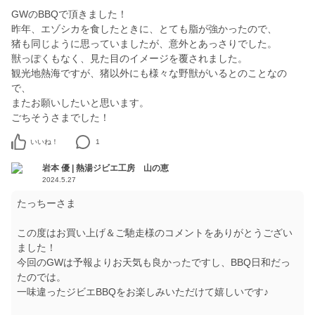
GWのBBQで頂きました！
昨年、エゾシカを食したときに、とても脂が強かったので、
猪も同じように思っていましたが、意外とあっさりでした。
獣っぽくもなく、見た目のイメージを覆されました。
観光地熱海ですが、猪以外にも様々な野獣がいるとのことなの
で、
またお願いしたいと思います。
いいね！
1
岩本 優 | 熱湯ジビエ工房 山の恵
2024.5.27
たっちーさま
この度はお買い上げ＆ご馳走様のコメントをありがとうござい
ました！
今回のGWは予報よりお天気も良かったですし、BBQ日和だっ
たのでは。
一味違ったジビエBBQをお楽しみいただけて嬉しいです♪