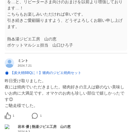
を…と、リピーターさま向けのおまけを以前より増強しており
ます…！
こちらもお楽しみいただければ幸いです。
引き続きご愛顧賜りますよう、どうぞよろしくお願い申し上げ
ます。
熱♨湯ジビエ工房 山の恵
ポケットマルシェ担当 山口ひろ子
ミント
2024.7.21
【炭火焼BBQに！】猪肉のジビエ焼肉セット
昨日受け取りました。
夜には焼肉でいただきました。猪肉好きの主人は癖のない美味し
いお肉に大満足です。オマケのお肉も珍しい部位で嬉しかったで
す😊
ご馳走様でした。
1
1
岩本 優 | 熱湯ジビエ工房 山の恵
2024.9.3