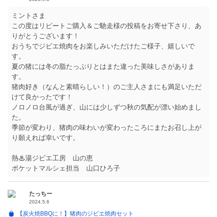
ミントさま
この度はリピートご購入＆ご馳走様の投稿をお寄せ下さり、あ
りがとうございます！
おうちでジビエ焼肉をお楽しみいただけたご様子、嬉しいで
す。
夏の猪には冬の脂たっぷりとはまた違った美味しさがありま
す。
猪肉好き（なんと素晴らしい！）のご主人さまにも満足いただ
けて良かったです！
ノロノロ台風が過ぎ、山には少しずつ秋の気配が漂い始めまし
た。
季節が変わり、猪肉の味わいが変わったころにまたお召し上が
り願えれば幸いです。
熱♨湯ジビエ工房 山の恵
ポケットマルシェ担当 山口ひろ子
たっちー
2024.5.6
【炭火焼BBQに！】猪肉のジビエ焼肉セット