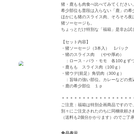
猪・鹿もも肉食べ比べてみてください
希少部位も普段は入らない「鹿」の希
ほかにも猪のスライス肉、そろそろ夜
猪ソーセージも。
ちょっとだけ特別な「福箱」是非お試
【セット内容】
・猪ソーセージ（3本入） 1パック
・猪のスライス肉 （やや厚め）
：ロース・バラ・モモ 各100ｇず
・鹿もも スライス肉（100ｇ）
・猪ウデ(前足）角切肉（300ｇ）
：旨味の強い部位。カレーなどの煮
・鹿の希少部位 １ｐ
＊＊＊＊＊＊＊＊＊＊＊＊＊＊＊＊＊
ご注意：福箱は特別企画商品ですので
別々にご注文されたのちに同梱依頼さ
食品表示