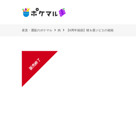
産直・通販のポケマル
肉
【8周年福袋】猪＆鹿ジビエの福箱
販売終了