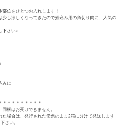
。
少部位をひとつお入れします！
は少し涼しくなってきたので煮込み用の角切り肉に、人気の
し下さい♪
つ
込みに
＊＊＊＊＊＊＊＊＊＊
、同梱はお受けできません。
れた場合は、発行された伝票のまま2箱に分けて発送します