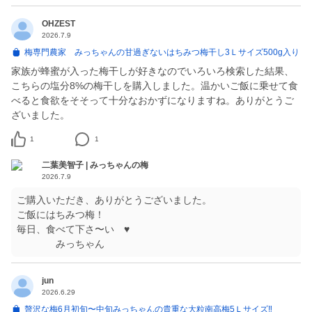
OHZEST
2026.7.9
梅専門農家 みっちゃんの甘過ぎないはちみつ梅干し3Ｌサイズ500g入り
家族が蜂蜜が入った梅干しが好きなのでいろいろ検索した結果、
こちらの塩分8%の梅干しを購入しました。温かいご飯に乗せて食
べると食欲をそそって十分なおかずになりますね。ありがとうご
ざいました。
1
1
二葉美智子 | みっちゃんの梅
2026.7.9
ご購入いただき、ありがとうございました。
ご飯にはちみつ梅！
毎日、食べて下さ〜い ♥
jun
2026.6.29
贅沢な梅6月初旬〜中旬みっちゃんの貴重な大粒南高梅5Ｌサイズ‼️