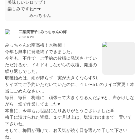
美味しいシロップ！
楽しみですね〜♥
みっちゃん
二葉美智子 | みっちゃんの梅
2026.6.20
みっちゃんの南高梅！木熟梅！
今年も無事に発送終了できました。
今年も、不作で ご予約の皆様に発送させてい
ただけるか、ドキドキしながらの収穫、発送の
繰り返しでした。
収穫始めは、雨が降らず 実が大きくならず5Ｌ
サイズでご予約いただいていたのに、４Ｌ〜5Ｌのサイズ変更！本
当にごめんなさい…
毎日、毎日 梅達に 頑張って大きくなるんだよ♥と、声かけしな
がら 畑で作業してました♥
本当に、今年もお世話になりありがとうございました🙇
梅干に漬けられた皆様、１ケ月以上は、塩漬けのままで 置いて
下さいね。
そして、梅雨が開けて、お天気が続く日を選んで干して下さい
ね。