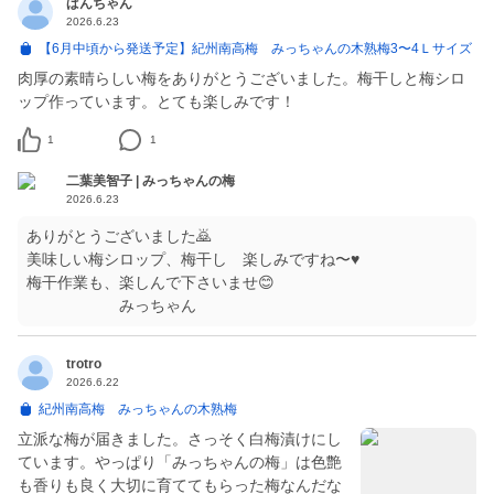
ぱんちゃん
2026.6.23
【6月中頃から発送予定】紀州南高梅 みっちゃんの木熟梅3〜4Ｌサイズ
肉厚の素晴らしい梅をありがとうございました。梅干しと梅シロ
ップ作っています。とても楽しみです！
1
1
二葉美智子 | みっちゃんの梅
2026.6.23
ありがとうございました🙇
美味しい梅シロップ、梅干し 楽しみですね〜♥
梅干作業も、楽しんで下さいませ😊
みっちゃん
trotro
2026.6.22
紀州南高梅 みっちゃんの木熟梅
立派な梅が届きました。さっそく白梅漬けにし
ています。やっぱり「みっちゃんの梅」は色艶
も香りも良く大切に育ててもらった梅なんだな