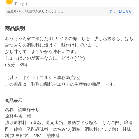
ています。
生産者バッジの基準が新しくなりました。
詳しくはこちら
商品説明
みっちゃん家で漬けた3Ｌサイズの梅干しを 少し塩抜きし、はち
みつ入りの調味料に漬けて 味付けしています。
少し甘くて、まろやかな味わいです。
しょっぱいのが苦手な方に、どうぞ(*^^*)
(塩分 8%)
（以下、ポケットマルシェ事務局注記）
この商品は「和歌山県紀中エリアの生産者の商品」です。
食品表示
名称 調味梅干し
原材料名 梅
漬け原材料 (食塩、還元水飴、果糖ブドウ糖液、りんご酢、醸造
酢、砂糖、発酵調味料、はちみつ)酒粕、調味料(アミノ酸)、甘味
料(ステビア)、VB1、酸味料