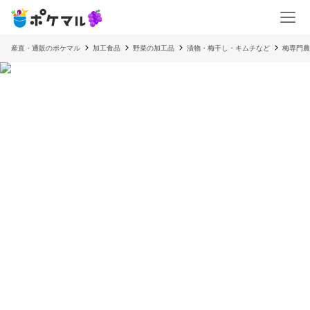
産直・通販のポケマル
加工食品
野菜の加工品
漬物・梅干し・キムチなど
梅専門農