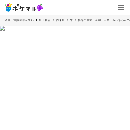
産直・通販のポケマル
加工食品
調味料
酢
梅専門農家 令和7 年産 みっちゃん