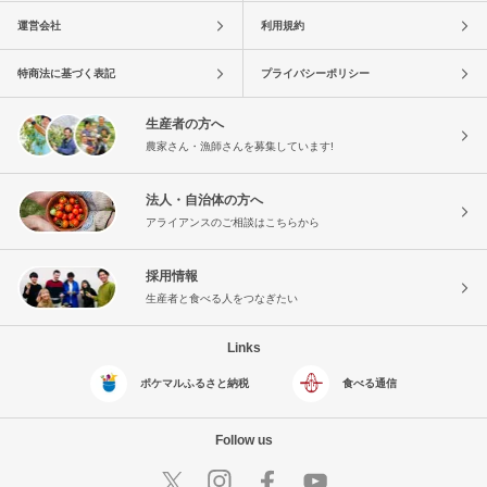
運営会社
利用規約
特商法に基づく表記
プライバシーポリシー
生産者の方へ
農家さん・漁師さんを募集しています!
法人・自治体の方へ
アライアンスのご相談はこちらから
採用情報
生産者と食べる人をつなぎたい
Links
ポケマルふるさと納税
食べる通信
Follow us