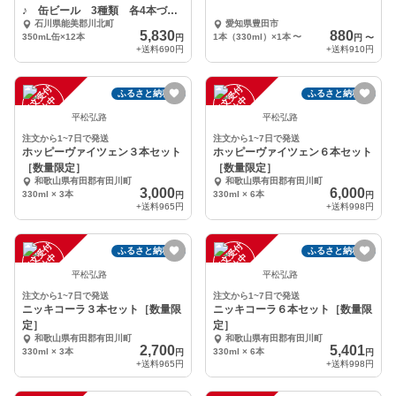
♪ 缶ビール 3種類 各4本づ
石川県能美郡川北町
愛知県豊田市
つ 12缶セット
5,830
880
350mL缶×12本
1本（330ml）×1本
〜
円
円
〜
+送料
690円
+送料
910円
注
文
受
付
停
止
注
文
受
付
停
止
ふるさと納税可
ふるさと納税可
中
中
平松弘路
平松弘路
注文から1~7日で発送
注文から1~7日で発送
ホッピーヴァイツェン３本セット
ホッピーヴァイツェン６本セット
［数量限定］
［数量限定］
和歌山県有田郡有田川町
和歌山県有田郡有田川町
3,000
6,000
330ml × 3本
330ml × 6本
円
円
+送料
965円
+送料
998円
注
文
受
付
停
止
注
文
受
付
停
止
ふるさと納税可
ふるさと納税可
中
中
平松弘路
平松弘路
注文から1~7日で発送
注文から1~7日で発送
ニッキコーラ３本セット［数量限
ニッキコーラ６本セット［数量限
定］
定］
和歌山県有田郡有田川町
和歌山県有田郡有田川町
2,700
5,401
330ml × 3本
330ml × 6本
円
円
+送料
965円
+送料
998円