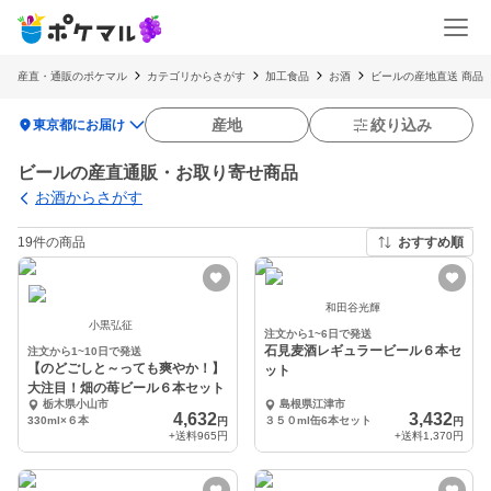
産直・通販のポケマル
カテゴリからさがす
加工食品
お酒
ビールの産地直送 商品
location_on
産地
絞り込み
東京都にお届け
ビールの産直通販・お取り寄せ商品
お酒からさがす
19件の商品
おすすめ順
和田谷光輝
小黒弘征
注文から1~6日で発送
石見麦酒レギュラービール６本セ
注文から1~10日で発送
【のどごしと～っても爽やか！】
ット
大注目！畑の苺ビール６本セット
栃木県小山市
島根県江津市
4,632
3,432
330ml×６本
３５０ml缶6本セット
円
円
+送料
965円
+送料
1,370円