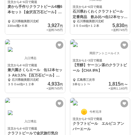
注文から4~6日で発送
麦から手作りクラフトビール4種6
注文から4~6日で発送
石川県わくわくクラフトビール
本セット【金沢百万石ビール】各
定番商品 飲み比べ缶12本セッ
330ｍL
石川県能美郡川北町
石川県能美郡川北町
ト (4種×3本)
3,927
5,830
330ml瓶×６本
３５０ml缶×１２本
円
円
+送料
745円
+送料
745円
岡田アントニールイス
入口博志
注文から1~3日で発送
【芳醇】ヤーコン茶のクラフトビ
注文から4~6日で発送
兼六園さくらエール 缶12本セッ
ール【CHA IPA】
ト Alc3.5% 【百万石ビール】数
石川県能美郡川北町
広島県三次市
量限定商品
4,933
1,815
３５０ml缶×１２本
3本セット
〜
円
円
〜
+送料
745円
+送料
1,140円
今村元洋
注文から2~5日で発送
入口博志
クラフトビール エルピコ アン
注文から4~6日で発送
バーエール
クラフトビールで金沢旅行気分