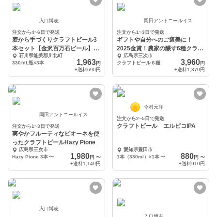
入口博志
岡田アントニールイス
注文から4~6日で発送
注文から1~3日で発送
麦から手づくりクラフトビール3
ギフトや自分へのご褒美に！
本セット【金沢百万石ビール】
2025金賞！農家の醸す6種クラフ
石川県能美郡川北町
広島県三次市
330ｍL瓶３種
トビールセット
1,963
3,960
330ｍL瓶×3本
クラフトビール６種
円
円
+送料
690円
+送料
1,370円
今村元洋
岡田アントニールイス
注文から2~5日で発送
クラフトビール エルピコIPA
注文から1~3日で発送
爽やかフルーティなピオーネを使
ったクラフトビールHazy Pione
広島県三次市
愛知県豊田市
1,980
880
Hazy Pione 3本
〜
1本（330ml）×1本
〜
円
〜
円
〜
+送料
1,140円
+送料
910円
入口博志
入口博志