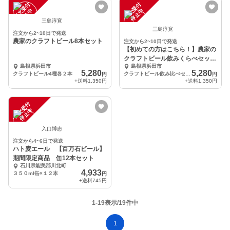
注
文
受
付
停
止
注
文
受
付
停
止
中
中
三島淳寛
三島淳寛
注文から2~10日で発送
農家のクラフトビール8本セット
注文から2~10日で発送
【初めての方はこちら！】農家の
クラフトビール飲みくらべセット
島根県浜田市
島根県浜田市
全8本
5,280
5,280
クラフトビール4種各２本
クラフトビール飲み比べセット
円
円
+送料
1,350円
+送料
1,350円
注
文
受
付
停
止
中
入口博志
注文から4~6日で発送
ハト麦エール 【百万石ビール】
期間限定商品 缶12本セット
石川県能美郡川北町
4,933
３５０ml缶×１２本
円
+送料
745円
1-19表示/19件中
1