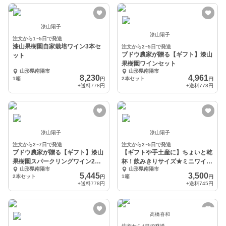
漆山陽子
漆山陽子
注文から1~5日で発送
漆山果樹園自家栽培ワイン3本セ
注文から2~5日で発送
ブドウ農家が贈る【ギフト】漆山
ット
果樹園ワインセット
山形県南陽市
山形県南陽市
8,230
4,961
1箱
2本セット
円
円
+送料
778円
+送料
778円
漆山陽子
漆山陽子
注文から2~7日で発送
注文から2~5日で発送
ブドウ農家が贈る【ギフト】漆山
【ギフトや手土産に】ちょいと乾
果樹園スパークリングワイン2本
杯！飲みきりサイズ★ミニワイン
山形県南陽市
山形県南陽市
セット
セット
5,445
3,500
2本セット
1箱
円
円
+送料
778円
+送料
745円
高橋喜和