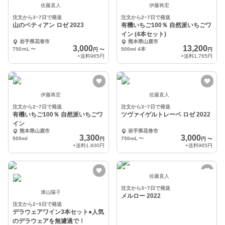
佐藤直人
伊藤将宏
注文から3~7日で発送
注文から2~7日で発送
山のペティアン ロゼ 2023
有機いちご100％ 自然派いちごワ
イン (4本セット)
岩手県花巻市
熊本県山鹿市
3,000
13,200
750ｍL
〜
500ml 4本
円
〜
円
+送料
965円
+送料
1,765円
伊藤将宏
佐藤直人
注文から2~7日で発送
注文から3~7日で発送
有機いちご100％ 自然派いちごワ
ツヴァイゲルトレーベ ロゼ 2022
イン
熊本県山鹿市
岩手県花巻市
3,300
3,000
500ml
750mL
〜
円
円
〜
+送料
1,600円
+送料
965円
佐藤直人
注文から3~7日で発送
漆山陽子
メルロー 2022
注文から2~5日で発送
デラウェアワイン3本セット●人気
のデラウェアを無濾過で！