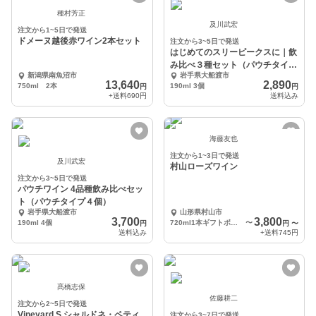
種村芳正
及川武宏
注文から1~5日で発送
ドメーヌ越後赤ワイン2本セット
注文から3~5日で発送
はじめてのスリーピークスに｜飲
み比べ３種セット（パウチタイプ
新潟県南魚沼市
岩手県大船渡市
３個）
13,640
2,890
750ml 2本
190ml 3個
円
円
+送料
690円
送料込み
海藤友也
注文から1~3日で発送
及川武宏
村山ローズワイン
注文から3~5日で発送
パウチワイン 4品種飲み比べセッ
ト（パウチタイプ４個）
岩手県大船渡市
山形県村山市
3,700
3,800
190ml 4個
720ml1本ギフトボックスセット
〜
円
円
〜
送料込み
+送料
745円
髙橋志保
佐藤耕二
注文から2~5日で発送
Vineyard S シャルドネ・ペティ
注文から3~7日で発送