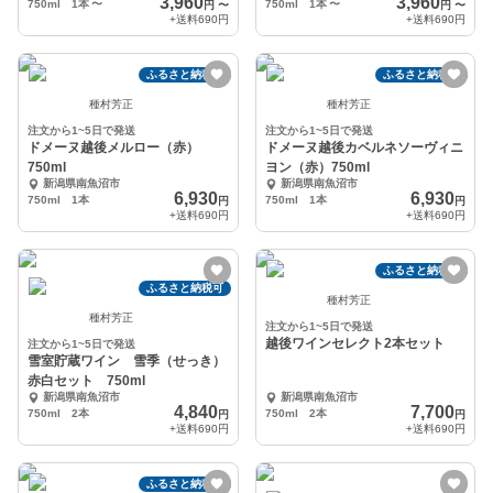
3,960
3,960
750ml 1本
〜
750ml 1本
〜
円
〜
円
〜
+送料
690円
+送料
690円
ふるさと納税可
ふるさと納税可
種村芳正
種村芳正
注文から1~5日で発送
注文から1~5日で発送
ドメーヌ越後メルロー（赤）
ドメーヌ越後カベルネソーヴィニ
750ml
ヨン（赤）750ml
新潟県南魚沼市
新潟県南魚沼市
6,930
6,930
750ml 1本
750ml 1本
円
円
+送料
690円
+送料
690円
ふるさと納税可
ふるさと納税可
種村芳正
種村芳正
注文から1~5日で発送
越後ワインセレクト2本セット
注文から1~5日で発送
雪室貯蔵ワイン 雪季（せっき）
赤白セット 750ml
新潟県南魚沼市
新潟県南魚沼市
4,840
7,700
750ml 2本
750ml 2本
円
円
+送料
690円
+送料
690円
ふるさと納税可