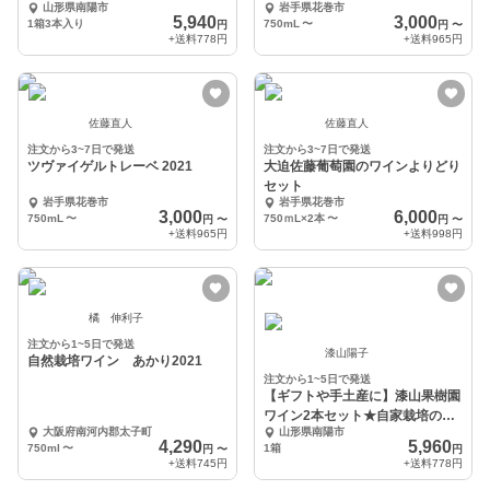
山形県南陽市
岩手県花巻市
5,940
3,000
1箱3本入り
750mL
〜
円
円
〜
+送料
778円
+送料
965円
佐藤直人
佐藤直人
注文から3~7日で発送
注文から3~7日で発送
ツヴァイゲルトレーベ 2021
大迫佐藤葡萄園のワインよりどり
セット
岩手県花巻市
岩手県花巻市
3,000
6,000
750mL
〜
750ｍL×2本
〜
円
〜
円
〜
+送料
965円
+送料
998円
橘 伸利子
注文から1~5日で発送
漆山陽子
自然栽培ワイン あかり2021
注文から1~5日で発送
【ギフトや手土産に】漆山果樹園
ワイン2本セット★自家栽培のぶ
大阪府南河内郡太子町
山形県南陽市
どうのワイン
4,290
5,960
750ml
〜
1箱
円
〜
円
+送料
745円
+送料
778円