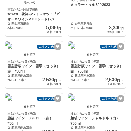
注文から4日で発送
澤木正俊
ミュラートゥルガウ2023
注文から1~16日で発送
WpWb 花笑みワインセット『ピ
オーネワイン＆BKシードレスワ
岡山県真庭市
岩手県花巻市
イン』
5,000
3,300
2本×375ml
ボトル1本750ml
円
円
+送料
920円
+送料
1,000円
ふるさと納税可
ふるさと納税可
種村芳正
種村芳正
注文から1~5日で発送
注文から1~5日で発送
雪室貯蔵ワイン 雪季（せっき）
雪室貯蔵ワイン 雪季（せっき）
赤 750ml
白 750ml
新潟県南魚沼市
新潟県南魚沼市
2,530
2,530
750ml 1本
〜
750ml 1本
〜
円
〜
円
〜
+送料
690円
+送料
690円
ふるさと納税可
ふるさと納税可
種村芳正
種村芳正
注文から1~5日で発送
注文から1~5日で発送
越後ワイン メルロー（赤）
越後ワイン シャルドネ（白）
750ml
750ml
新潟県南魚沼市
新潟県南魚沼市