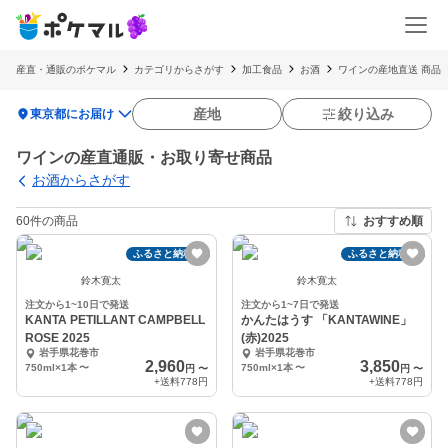
産直・通販のポケマル
カテゴリからさがす
加工食品
お酒
ワインの産地直送 商品
location_on
産地
絞り込み
東京都にお届け
ワインの産直通販・お取り寄せ商品
お酒からさがす
60件の商品
おすすめ順
ふるさと納税可
ふるさと納税可
鈴木寛太
鈴木寛太
注文から1~10日で発送
注文から1~7日で発送
KANTA PETILLANT CAMPBELL
かんたはうす 「KANTAWINE」
ROSE 2025
(赤)2025
岩手県花巻市
岩手県花巻市
2,960
3,850
750ml×1本
〜
750ml×1本
〜
円
〜
円
〜
+送料
778円
+送料
778円