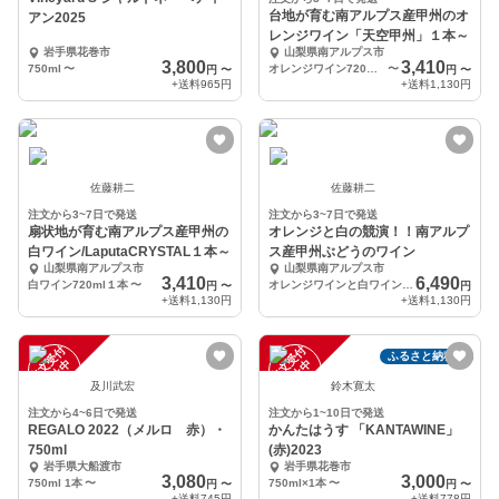
台地が育む南アルプス産甲州のオ
アン2025
レンジワイン「天空甲州」１本～
岩手県花巻市
山梨県南アルプス市
3,800
3,410
750ml
〜
オレンジワイン720ml１本
〜
円
〜
円
〜
+送料
965円
+送料
1,130円
佐藤耕二
佐藤耕二
注文から3~7日で発送
注文から3~7日で発送
扇状地が育む南アルプス産甲州の
オレンジと白の競演！！南アルプ
白ワイン/LaputaCRYSTAL１本～
ス産甲州ぶどうのワイン
山梨県南アルプス市
山梨県南アルプス市
3,410
6,490
白ワイン720ml１本
〜
オレンジワインと白ワインともに720ml・各１本
円
〜
円
+送料
1,130円
+送料
1,130円
注
文
受
付
停
止
注
文
受
付
停
止
ふるさと納税可
中
中
及川武宏
鈴木寛太
注文から4~6日で発送
注文から1~10日で発送
REGALO 2022（メルロ 赤）・
かんたはうす 「KANTAWINE」
750ml
(赤)2023
岩手県大船渡市
岩手県花巻市
3,080
3,000
750ml 1本
〜
750ml×1本
〜
円
〜
円
〜
+送料
745円
+送料
778円