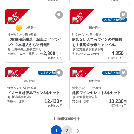
注
文
受
付
停
止
注
文
受
付
停
止
中
中
ふるさと納税可
八鍬重一
川合秀一
注文から2~7日で発送
注文から1~2日で発送
《数量限定醸造 深山ぶどうワイ
飲めない人でもワインの雰囲気
ン》２本購入から送料無料
を！北海道余市キャンベル
山形県最上郡真室川町
北海道余市郡余市町
180ml5本セット
2,800
4,250
750ml １本 簡易包装
〜
キャンベル180ml×5
円
〜
円
+送料
500円
+送料
1,150円
注
文
受
付
停
止
注
文
受
付
停
止
ふるさと納税可
ふるさと納税可
中
中
種村芳正
種村芳正
注文から1~5日で発送
注文から1~5日で発送
ドメーヌ越後赤ワイン2本セット
越後ワインセレクト3本セット
新潟県南魚沼市
新潟県南魚沼市
12,430
10,230
750ml 2本
750ml 3本
円
円
+送料
690円
+送料
745円
1-40表示/60件中
1
2