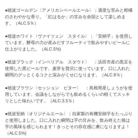
●穂波ゴールデン〈アメリカンペールエール〉；適度な苦みと柑橘
のさわやかな香り。「紅はるか」の甘みを余韻として楽しめま
す。（ALC.5％）
●穂波ホワイト〈ヴァイツェン スタイル〉；「安納芋」を使用し
ています。酵母の力が産みだすフルーティで飲みやすいビールに
仕上がりました。（ALC.5%)
●穂波ブラック〈インペリアル スタウト〉 ：浜田市産の黒豆を
使用した黒ビールです。麦芽を贅沢に使っています。口に入れた
瞬間のグッとくるコクと深みがくせになります。（ALC.8％）
●穂波ブラウン〈セッション ビター〉 ：島根県産しょうがを使
用しています。会議をしながらでも飲めるくらいの軽くてスッキ
リとした味わいです。（ALC.3.5％）
●穂波安納〈オリジナルエール〉；自家製の有機安納芋をたっぷり
と使用しました。口に入れた瞬間は芋の甘みを、飲み終えた後は
芋の風味を感じられます！きっとその存在感に虜になりますよ！
（ALC.5%)