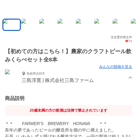
注文受付停止中
74
【初めての方はこちら！】農家のクラフトビール飲
みくらべセット全8本
みんなの投稿を見る
島根県浜田市
三島淳寛 | 株式会社三島ファーム
商品説明
20歳未満の方の飲酒は法律で禁止されています
＊＊ FARMER'S BREWERY HONAMI ＊＊
長年の夢であったビールの醸造所を畑の中に構えました。
石見（いわみ）式と呼ばれる醸造方法で、一回の製造は約１３０L