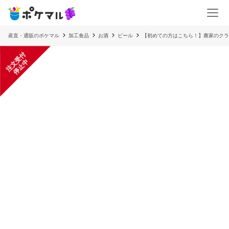
産直・通販のポケマル
加工食品
お酒
ビール
【初めての方はこちら！】農家のクラ
注
文
受
付
停
止
中