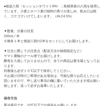
●穂波八朔〈セッションホワイトIPA〉；島根県産の八朔を使用し
ています。小麦とオーツ麦の独特の香りが楽しめ、飲み口は軽
く、ゴクゴクいけてしまいます。（ALC4.5%）
▼数量、分量の目安
330ml／本
６種各１本と穂波八朔の2本をセットにしてお届けします。
▼注文に際しての注意点（配送方法や納期指定など）
ヤマト運輸のクール便でお届けします。
酵母をろ過しておりませんので、全ての商品は要冷蔵となってお
ります。
到着後も必ず１０℃以下で保存してください。
※お届け日時のご希望がある場合は、可能な限りお応えしたいと
思いますので、申し送り事項の欄に書いていただきます様お願い
致します。追って必ずお返事いたします。
保存方法
要冷蔵品です。10℃以下での保存をお願いします。