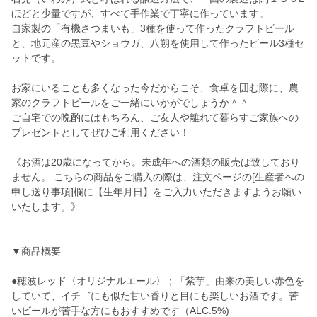
ほどと少量ですが、すべて手作業で丁寧に作っています。
自家製の「有機さつまいも」3種を使って作ったクラフトビール
と、地元産の黒豆やショウガ、八朔を使用して作ったビール3種セ
ットです。
お家にいることも多くなった今だからこそ、食卓を囲む際に、農
家のクラフトビールをご一緒にいかがでしょうか＾＾
ご自宅での晩酌にはもちろん、ご友人や離れて暮らすご家族への
プレゼントとしてぜひご利用ください！
《お酒は20歳になってから。未成年への酒類の販売は致しており
ません。 こちらの商品をご購入の際は、注文ページの[生産者への
申し送り事項]欄に【生年月日】をご入力いただきますようお願い
いたします。》
▼商品概要
●穂波レッド〈オリジナルエール〉；「紫芋」由来の美しい赤色を
していて、イチゴにも似た甘い香りと目にも楽しいお酒です。苦
いビールが苦手な方にもおすすめです（ALC.5%)