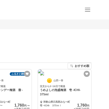
おすすめ順
ふるさと納税可
一善
山西一善
で発送
注文から3~16日で発送
ンデー梅酒 善 -
うめよしの泡盛梅酒 壱 -ICHI-
375ml
郡みなべ町
和歌山県日高郡みなべ町
1,760
1,760
〜
壱 ｰICHI- 375ｍｌ
円
〜
円