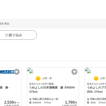
直送 商品
絞り込み
ふるさと納税可
山西一善
山西
注文から3~16日で発送
注文から3~16日
 操 -
うめよしの日本酒梅酒 縁 -ENISHI-
うめよしのブラ
375ml
ZEN- 375ml
町
和歌山県日高郡みなべ町
和歌山県日高
2,530
1,760
縁 -ENISHI- 375ml
善 -ZEN- 375ml
円
〜
円