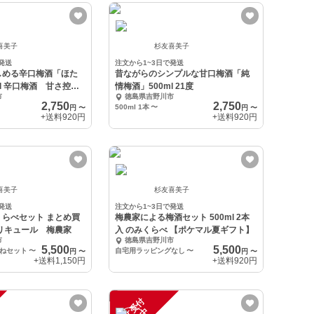
喜美子
杉友喜美子
発送
注文から1~3日で発送
しめる辛口梅酒「ほた
昔ながらのシンプルな甘口梅酒「純
ml 辛口梅酒 甘さ控え
情梅酒」500ml 21度
市
徳島県吉野川市
2,750
2,750
500ml 1本
〜
円
〜
円
〜
+送料
920円
+送料
920円
喜美子
杉友喜美子
発送
注文から1~3日で発送
セット まとめ買
梅農家による梅酒セット 500ml 2本
リキュール 梅農家
入 のみくらべ 【ポケマル夏ギフト】
市
徳島県吉野川市
5,500
5,500
ねセット
〜
自宅用ラッピングなし
〜
円
〜
円
〜
+送料
1,150円
+送料
920円
注
文
受
付
停
止