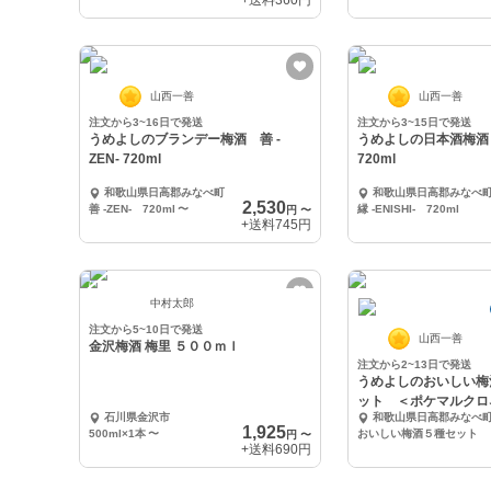
+送料
360円
山西一善
山西一善
注文から3~16日で発送
注文から3~15日で発送
うめよしのブランデー梅酒 善 -
うめよしの日本酒梅酒 縁 
ZEN- 720ml
720ml
和歌山県日高郡みなべ町
和歌山県日高郡みなべ
2,530
善 -ZEN- 720ml
〜
縁 -ENISHI- 720ml
円
〜
+送料
745円
中村太郎
注文から5~10日で発送
山西一善
金沢梅酒 梅里 ５００ｍｌ
注文から2~13日で発送
うめよしのおいしい梅
ット ＜ポケマルクロ
石川県金沢市
和歌山県日高郡みなべ
1,925
500ml×1本
〜
おいしい梅酒５種セット
円
〜
+送料
690円