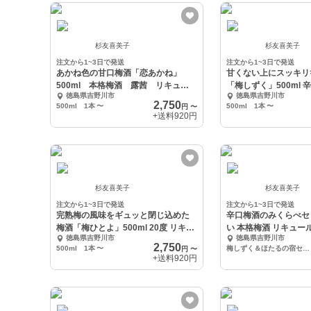
杉友喜美子
杉友喜美子
注文から1~3日で発送
注文から1~3日で発送
あかね色の甘口梅酒「恋あかね」
甘くない上にスッキリ
500ml 本格梅酒 露茜 リキュー
「梅しずく」500ml 辛
徳島県吉野川市
徳島県吉野川市
ル
格梅酒
2,750
500ml 1本
〜
500ml 1本
〜
円
〜
+送料
920円
杉友喜美子
杉友喜美子
注文から1~3日で発送
注文から1~3日で発送
完熟梅の風味をギュッと閉じ込めた
辛口梅酒のみくらべセット ま
梅酒「梅ひとよ」500ml 20度 リキュ
い 本格梅酒 リキュー
徳島県吉野川市
徳島県吉野川市
ール
2,750
500ml 1本
〜
梅しずく＆ほたるの宿セット
円
〜
+送料
920円