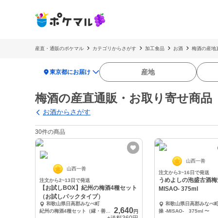
産直・通販のポケマル
カテゴリからさがす
加工食品
お酒
梅酒の産地
location_on
産地
東京都にお届け
梅酒の産直通販・お取り寄せ商品
お酒からさがす
30件の商品
山西一善
山西一善
注文から3~16日で発送
うめよしの泡盛古酒梅酒
注文から2~13日で発送
【お試しBOX】紀州の梅酒4種セット
MISAO- 375ml
（お試しパックタイプ）
和歌山県日高郡みなべ町
和歌山県日高郡みなべ
2,640
紀州の梅酒4種セット（縁・善・操・啓）
操 -MISAO- 375ml
〜
円