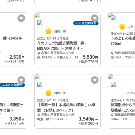
+送料
745円
+送料
745円
ふるさと納税可
山西
山西一善
注文から3~13日
-ENISHI-
うめよしの泡盛梅
注文から3~16日で発送
うめよしの泡盛古酒梅酒 操 -
720ml
MISAO- 720ml＜木箱入り＞
町
和歌山県日高郡みなべ町
和歌山県日高
2,530
5,500
操 -MISAO- ＜木箱入り＞ 720ml
壱 -ICHI- 720ml
円
円
+送料
745円
+送料
778円
ふるさと納税可
山西一善
杉友
注文から2~10日で発送
注文から1~3日で
酒ミニ5種類セ
【送料一律】本場紀州の美味しい梅
長期熟成から
ネコ便＞
酒 （お試し2Pパック）
期熟成 ほたるの
町
和歌山県日高郡みなべ町
徳島県吉野川
3,850
1,540
梅酒 縁 140ml ×2
〜
500ml 1本
〜
円
円
〜
+送料
745円
+送料
360円