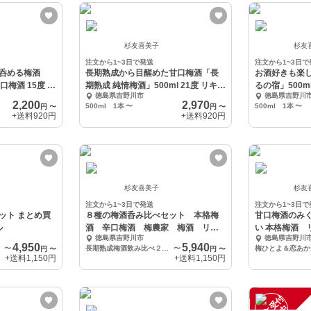
杉友喜美子
杉友
注文から1~3日で発送
注文から1~3日で
呑める梅酒
長期熟成から目醒めた甘口梅酒「長
お酒好きも楽
口梅酒 15度 本
期熟成 純情梅酒」500ml 21度 リキュ
るの宿」500
徳島県吉野川市
徳島県吉野川
ール
め
2,200
2,970
500ml 1本
〜
500ml 1本
〜
円
〜
円
〜
+送料
920円
+送料
920円
杉友喜美子
杉友
注文から1~3日で発送
注文から1~3日で
とめ買
８種の梅酒呑み比べセット 本格梅
甘口梅酒のみくらべ
ル
酒 辛口梅酒 梅農家 梅酒 リキ
い 本格梅酒 
徳島県吉野川市
徳島県吉野川
ュール
4,950
5,940
〜
長期熟成梅酒飲み比べ２本セット
〜
梅ひとよ＆恋あか
円
〜
円
〜
+送料
1,150円
+送料
1,150円
注
文
受
付
停
止