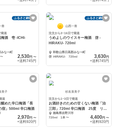
+送料
745円
+送料
745円
ふるさと納税可
ふるさと納税可
一善
山西一善
で発送
注文から3~16日で発送
酒 壱 -ICHI-
うめよしのウイスキー梅酒 啓 -
HIRAKU- 720ml
郡みなべ町
和歌山県日高郡みなべ町
2,530
3,630
〜
啓 -HIRAKU- 720ml
円
〜
円
+送料
745円
+送料
745円
喜美子
杉友喜美子
発送
注文から1~3日で発送
目醒めた辛口梅酒「長
お酒好きのための甘くない梅酒「治
宿」500ml 辛口梅酒
三郎」720ml 辛口梅酒 25度 リキ
市
徳島県吉野川市
ュール
2,970
4,400
720ml 1本
〜
円
〜
円
〜
+送料
920円
+送料
920円