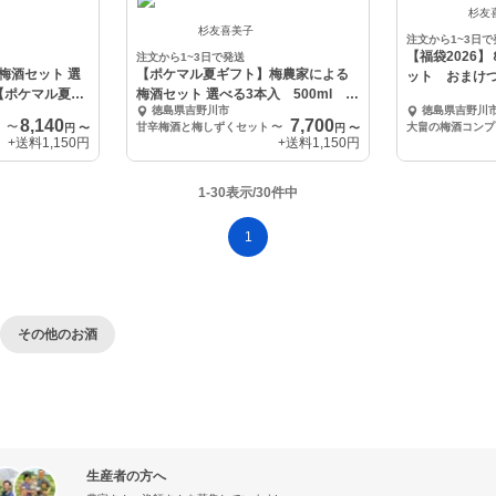
中
杉友
杉友喜美子
注文から1~3日で
【福袋2026
注文から1~3日で発送
梅酒セット 選
【ポケマル夏ギフト】梅農家による
ット おまけ
 【ポケマル夏ギ
梅酒セット 選べる3本入 500ml 本
徳島県吉野川市
徳島県吉野川
格梅酒
8,140
7,700
〜
甘辛梅酒と梅しずくセット
〜
大畠の梅酒コンプ
円
〜
円
〜
+送料
1,150円
+送料
1,150円
1-30表示/30件中
1
その他のお酒
生産者の方へ