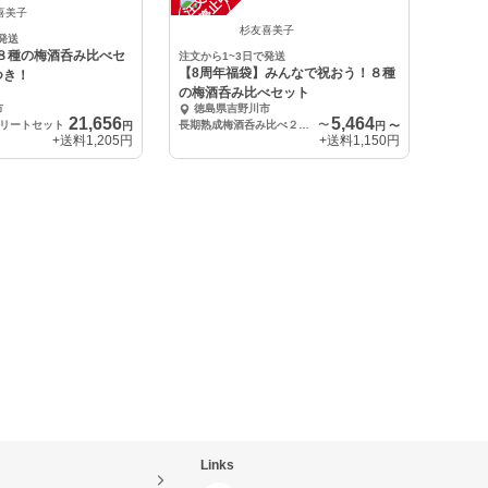
中
喜美子
杉友喜美子
発送
】８種の梅酒呑み比べセ
注文から1~3日で発送
【8周年福袋】みんなで祝おう！８種
つき！
の梅酒呑み比べセット
市
徳島県吉野川市
21,656
5,464
リートセット
長期熟成梅酒呑み比べ２本セット
〜
円
円
〜
+送料
1,205円
+送料
1,150円
Links