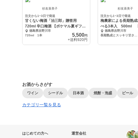
杉友喜美子
杉友喜美子
注文から1~3日で発送
注文から1~3日で発送
甘くない梅酒「治三郎」贈答用
梅農家による長期熟成
720ml 辛口梅酒 【ポケマル夏ギフ
べる3本入 500ml
徳島県吉野川市
徳島県吉野川市
ト】
フト】
5,500
720ml 1本
長期熟成とスッキリ甘さ控えめセット
円
+送料
920円
お酒からさがす
ワイン
シードル
日本酒
焼酎・泡盛
ビール
カテゴリ一覧を見る
はじめての方へ
運営会社