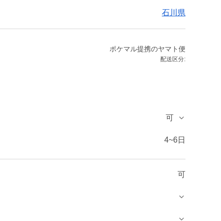
石川県
ポケマル提携のヤマト便
配送区分:
可
4~6日
可