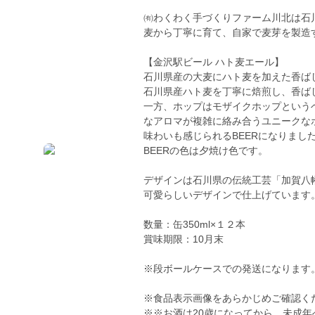
㈲わくわく手づくりファーム川北は石
麦から丁寧に育て、自家で麦芽を製造
【金沢駅ビール ハト麦エール】
石川県産の大麦にハト麦を加えた香ば
石川県産ハト麦を丁寧に焙煎し、香ば
一方、ホップはモザイクホップという
なアロマが複雑に絡み合うユニークな
味わいも感じられるBEERになりまし
BEERの色は夕焼け色です。
デザインは石川県の伝統工芸「加賀八
可愛らしいデザインで仕上げています
数量：缶350ml×１２本
賞味期限：10月末
※段ボールケースでの発送になります
※食品表示画像をあらかじめご確認く
※※お酒は20歳になってから。未成年