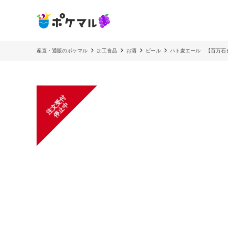
産直・通販のポケマル
加工食品
お酒
ビール
ハト麦エール 【百万石
注
文
受
付
停
止
中