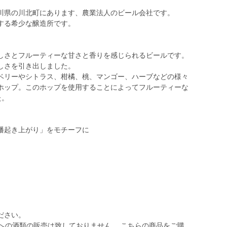
川県の川北町にあります、農業法人のビール会社です。
する希少な醸造所です。
しさとフルーティーな甘さと香りを感じられるビールです。
しさを引き出しました。
ベリーやシトラス、柑橘、桃、マンゴー、ハーブなどの様々
ホップ。このホップを使用することによってフルーティーな
た。
幡起き上がり」をモチーフに
。
。
ださい。
への酒類の販売は致しておりません。 こちらの商品をご購