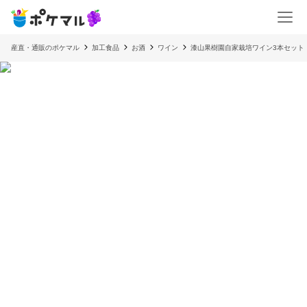
産直・通販のポケマル
加工食品
お酒
ワイン
漆山果樹園自家栽培ワイン3本セッ