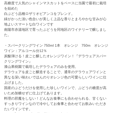
高糖度で人気のシャインマスカットをベースに当園で最初に栽培
を始めた
白ぶどう品種ロザリオビアンコをブレンド。
緑がかった淡い色合いが美しく上品な香りとまろやかな甘みが心
地よいスマートな白ワインです
南陽市赤湯地区で育ったぶどうを同地区のワイナリーで醸しまし
た。
・スパークリングワイン 750ml 1本 オレンジ 750m オレンジ
ワイン：アルコール分12％
炭酸弾ける！皮ごと醸したオレンジワイン！『デラウェアスパー
クリングワイン』
漆山果樹園で栽培したデラウェアのみを使用。
デラウェアを皮ごと醸造することで、通常のデラウェアワインと
異なる深い味わいでほんのりオレンジ色の可愛らしいワインに仕
上げました。
国産のぶどうだけを使用した珍しいワインで、ぶどうの糖度が高
いため加糖せずに仕上げてあります。
料理の邪魔をしない！どんなお食事にも合わせられる、甘くない
すっきりワインなので冷やしてお食事と合わせてお飲みいただき
たいワインです。