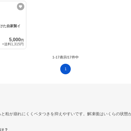
けた自家製イ
5,000
円
+送料
1,315円
1-17表示/17件中
1
ると粒が崩れにくくベタつきを抑えやすいです。解凍後はいくらの状態
は？