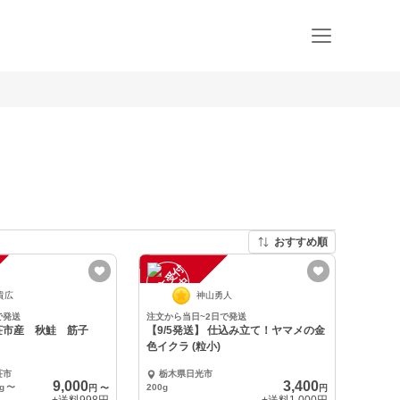
おすすめ順
注
文
受
付
停
止
中
貴広
神山勇人
で発送
注文から当日~2日で発送
荘市産 秋鮭 筋子
【9/5発送】 仕込み立て！ヤマメの金
色イクラ (粒小)
荘市
栃木県日光市
9,000
3,400
g
〜
200g
円
〜
円