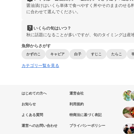
醤油漬けはいくら単体で食べやすく丼やそのままのせる
に合わせて選んでください。
live_help
いくらの旬はいつ？
秋に話題になることが多いですが、旬のタイミングは産
魚卵からさがす
かずのこ
キャビア
白子
すじこ
たらこ
カテゴリ一覧を見る
はじめての方へ
運営会社
お知らせ
利用規約
よくある質問
特商法に基づく表記
運営へのお問い合わせ
プライバシーポリシー