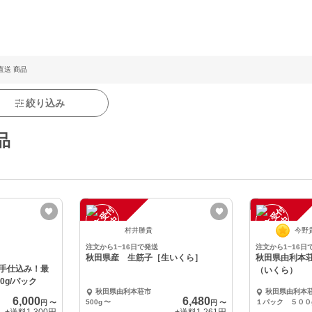
直送 商品
絞り込み
品
注
文
受
付
停
止
注
文
受
付
停
止
中
中
村井勝貴
今野
注文から1~16日で発送
注文から1~16日
秋田県産 生筋子［生いくら］
秋田県由利本
手仕込み！最
（いくら）
0g/パック
秋田県由利本荘市
秋田県由利本
6,000
6,480
500g
〜
１パック ５００
円
〜
円
〜