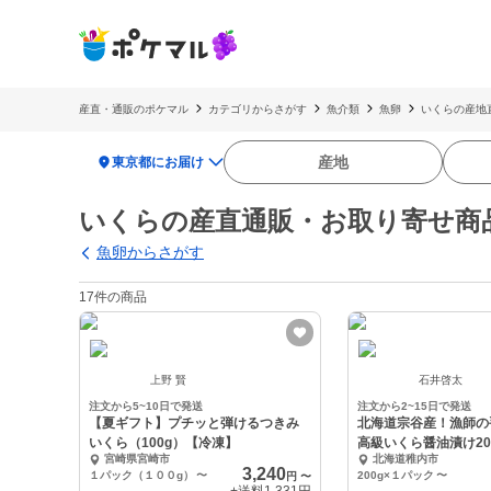
産直・通販のポケマル
カテゴリからさがす
魚介類
魚卵
いくらの産地
location_on
産地
東京都にお届け
いくらの産直通販・お取り寄せ商
魚卵からさがす
17件の商品
上野 賢
石井啓太
注文から5~10日で発送
注文から2~15日で発送
【夏ギフト】プチッと弾けるつきみ
北海道宗谷産！漁師の
いくら（100g）【冷凍】
高級いくら醤油漬け20
宮崎県宮崎市
北海道稚内市
3,240
１パック（１００g）
〜
200g×１パック
〜
円
〜