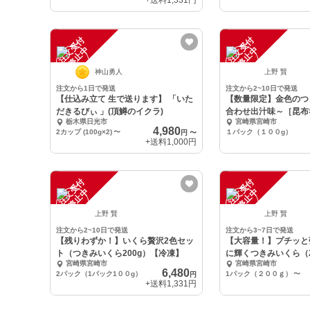
+送料
1,331円
注
文
受
付
停
止
注
文
受
付
停
止
中
中
神山勇人
上野 賢
注文から1日で発送
注文から2~10日で発送
【仕込み立て 生で送ります】 「いた
【数量限定】金色のつ
だきるびぃ 」(頂鱒のイクラ)
合わせ出汁味～［昆布
栃木県日光市
宮崎県宮崎市
つお］
4,980
2カップ (100g×2)
〜
１パック（１００g）
円
〜
+送料
1,000円
注
文
受
付
停
止
注
文
受
付
停
止
中
中
上野 賢
上野 賢
注文から2~10日で発送
注文から3~7日で発送
【残りわずか！】いくら贅沢2色セッ
【大容量！】プチッと
ト（つきみいくら200g）【冷凍】
に輝くつきみいくら（2
宮崎県宮崎市
宮崎県宮崎市
でお届け】
6,480
2パック（1パック1００g）
1パック（２００ｇ）
〜
円
+送料
1,331円