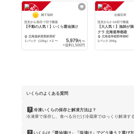
注
文
受
付
停
止
注
文
受
付
停
止
中
中
圓子瑞樹
佐藤匡将
注文から当日~7日で発送
注文から1~14日で発送
【不動の人気！】いくら醤油漬け
【大人気！】漁師が漬
クラ 北海道寿都産
北海道斜里郡斜里町
北海道寿都郡寿都町
5,979
１パック（120g）×２
〜
1パック 200g
円
〜
+送料
1,500円
いくらのよくある質問
live_help
冷凍いくらの保存と解凍方法は？
冷凍庫で保存し、食べる分だけ冷蔵庫でゆっくり解凍す
live_help
いくらは「醤油漬け」「塩漬け」でどう違う？選び方