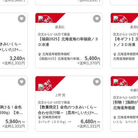
+送料
1,300円
+送料
1,261円
注
文
受
付
停
止
注
文
受
付
停
止
中
中
森貴紀
森貴
注文から1~16日で発送
注文から1~16日
【福袋2025】北海道海の幸福袋／３
【冬ギフト】
きみいくら～
Ｄ冷凍
ト／３Ｄ冷凍
×しいたけ×か
北海道寿都郡寿都町
北海道寿都郡
3,240
5,400
【福袋2025】北海道海の幸福袋／３Ｄ冷凍
北海道海鮮福袋
円
円
+送料
1,331円
+送料
1,370円
注
文
受
付
停
止
注
文
受
付
停
止
中
中
佐藤
上野 賢
注文から1~14日
[初物！]漁師
注文から2~10日で発送
弾ける！金色
【数量限定】金色のつきみいくら～
北海道寿都産
00g）【冷凍
合わせ出汁味～［昆布×しいたけ×か
宮崎県宮崎市
北海道寿都郡
つお］
5,940
6,480
２パック（２００g）
〜
いくら 1パック 2
円
〜
円
〜
+送料
1,331円
+送料
1,331円