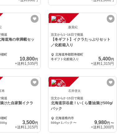
+送料
998円
+送料
1,000円
注
文
受
付
停
止
中
紀
森貴紀
で発送
注文から1~16日で発送
北海道海の幸満載セッ
【冬ギフト】イクラたっぷりセット
／化粧箱入り
寿都町
北海道寿都郡寿都町
10,800
5,400
冬ギフト化粧箱入り
円
円
+送料
1,535円
+送料
1,315円
注
文
受
付
停
止
中
匡将
石井啓太
で発送
注文から2~15日で発送
が漬けた自家製イクラ
北海道宗谷産！いくら醤油漬け500g/
パック
寿都町
北海道稚内市
3,500
9,980
00g
500g×１パック
〜
円
円
〜
+送料
1,315円
+送料
1,300円