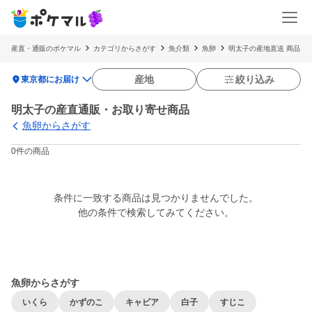
産直・通販のポケマル
カテゴリからさがす
魚介類
魚卵
明太子の産地直送 商品
location_on
産地
絞り込み
東京都にお届け
明太子の産直通販・お取り寄せ商品
魚卵からさがす
0件の商品
条件に一致する商品は見つかりませんでした。

他の条件で検索してみてください。
魚卵からさがす
いくら
かずのこ
キャビア
白子
すじこ