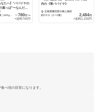
あなたへ】"パパイヤの
内の《青パパイヤ》
ヤの葉っぱ"〜なんだこ
市
広島県豊田郡大崎上島町
780
2,484
パパイヤの実 1個（400g前後）➕パパイヤの葉っぱ 1枚
〜
約2キロ（2〜3個）
円
〜
円
+送料
745円
+送料
1,150円
が食べ頃の目安になります。