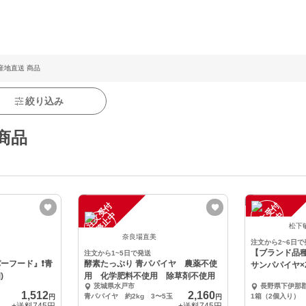
産地直送 商品
絞り込み
商品
注
文
受
付
停
止
注
文
受
付
停
止
中
中
松下
奈良場直美
注文から2~6日で
【ブランド品
注文から1~5日で発送
ーフード』❗️青
酵素たっぷり 青パパイヤ 農薬不使
サンパパイヤ×
)
用 化学肥料不使用 除草剤不使用
茨城県水戸市
長野県下伊那
1,512
2,160
青パパイヤ 約2kg 3〜5玉
1箱（2個入り）
円
円