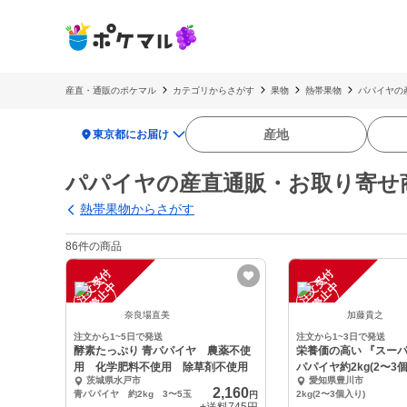
産直・通販のポケマル
カテゴリからさがす
果物
熱帯果物
パパイヤの
location_on
産地
東京都にお届け
パパイヤの産直通販・お取り寄せ
熱帯果物からさがす
86件の商品
注
文
受
付
停
止
注
文
受
付
停
止
中
中
奈良場直美
加藤貴之
注文から1~5日で発送
注文から1~3日で発送
酵素たっぷり 青パパイヤ 農薬不使
栄養価の高い 『スーパ
用 化学肥料不使用 除草剤不使用
パパイヤ約2kg(2〜3個
茨城県水戸市
愛知県豊川市
2,160
青パパイヤ 約2kg 3〜5玉
2kg(2〜3個入り)
円