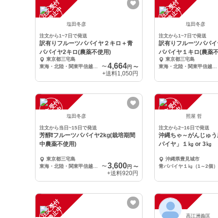
注
文
受
付
停
止
注
文
受
付
停
止
中
中
塩田冬彦
塩田冬彦
注文から1~7日で発送
注文から1~7日で発送
訳有りフルーツパパイヤ２キロ＋青
訳有りフルーツパパイ
パパイヤ2キロ(農薬不使用)
パパイヤ１キロ(農薬不
東京都三宅島
東京都三宅島
4,664
東海・北陸・関東甲信越・東北
〜
東海・北陸・関東甲信越・東北
円
〜
+送料
1,050円
注
文
受
付
停
止
注
文
受
付
停
止
中
中
塩田冬彦
照屋 哲
注文から当日~15日で発送
注文から2~16日で発送
芳醇❗フルーツパパイヤ2kg(栽培期間
沖縄ちゃ～がんじゅう
中農薬不使用)
パイヤ」１㎏ or 3㎏
東京都三宅島
沖縄県豊見城市
3,600
東海・北陸・関東甲信越・東北
〜
青パパイヤ１㎏（1～2個）
円
〜
+送料
920円
注
文
受
付
停
止
注
文
受
付
停
止
中
中
高江洲義匡