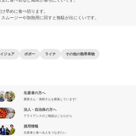
目安に食べ切ると風味が落ちにくいです。
だけ早めに食べ切ります。
、スムージーや加熱用に回すと無駄が出にくいです。
イジョア
ポポー
ライチ
その他の熱帯果物
生産者の方へ
農家さん・漁師さんを募集しています!
法人・自治体の方へ
アライアンスのご相談はこちらから
採用情報
生産者と食べる人をつなぎたい