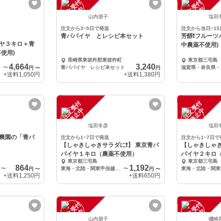
注
文
受
付
停
止
注
文
受
付
停
止
中
中
山内朋子
塩田
注文から3~5日で発送
注文から当日~1
青パパイヤ とレシピ本セット
芳醇❗フルーツ
ヤ３キロ＋青
中農薬不使用)
使用)
長崎県東彼杵郡東彼杵町
東京都三宅島
4,664
3,240
〜
青パパイヤ レシピ本セット
円
〜
円
+送料
1,050円
+送料
1,380円
注
文
受
付
停
止
注
文
受
付
停
止
中
中
塩田冬彦
塩田
農園の「青パ
注文から1~7日で発送
注文から1~7日で
【しゃきしゃきサラダに❗️】 東京青パ
【しゃきしゃき
パイヤ１キロ（農薬不使用）
パイヤ２キロ
東京都三宅島
東京都三宅島
864
1,192
〜
東海・北陸・関東甲信越・東北
〜
円
〜
円
〜
+送料
1,250円
+送料
650円
注
文
受
付
停
止
注
文
受
付
停
止
中
中
山内朋子
磯崎