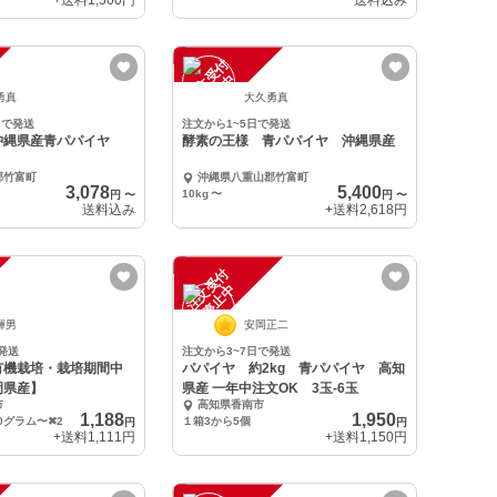
+送料
1,500円
送料込み
注
文
受
付
停
止
中
勇真
大久勇真
日で発送
注文から1~5日で発送
沖縄県産青パパイヤ
酵素の王様 青パパイヤ 沖縄県産
郡竹富町
沖縄県八重山郡竹富町
3,078
5,400
10kg
〜
円
〜
円
〜
送料込み
+送料
2,618円
注
文
受
付
停
止
中
輝男
安岡正二
発送
注文から3~7日で発送
有機栽培・栽培期間中
パパイヤ 約2kg 青パパイヤ 高知
岡県産】
県産 一年中注文OK 3玉-6玉
市
高知県香南市
1,188
1,950
0グラム〜✖︎2
１箱3から5個
円
円
+送料
1,111円
+送料
1,150円