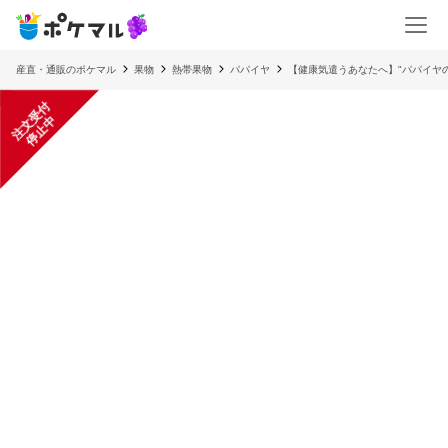
産直・通販のポケマル
果物
熱帯果物
パパイヤ
【健康気遣うあなたへ】"パパイヤの
注
文
受
付
停
止
中