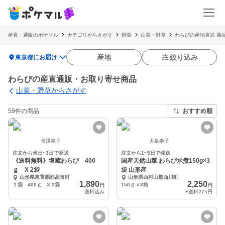
産直・通販のポケマル
カテゴリからさがす
野菜
山菜・野草
わらびの産地直送 商
location_on
産地
絞り込み
東京都にお届け
わらびの産直通販・お取り寄せ商品
山菜・野草からさがす
59件の商品
おすすめ順
長澤幸子
大泉幸子
注文から当日~3日で発送
注文から1~5日で発送
《送料無料》塩蔵わらび 400
国産天然山菜 わらび水煮150g×3
ｇ X 2袋
袋 山形産
山形県東置賜郡高畠町
山形県西村山郡西川町
1,890
2,250
１袋 400ｇ X 2袋
150ｇｘ3袋
円
円
送料込み
+送料
275円