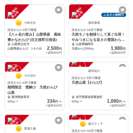
注
文
受
付
停
止
注
文
受
付
停
止
中
中
ふるさと納税可
小林光夫
渡部康貴
注文から1~4日で発送
注文から4~16日で発送
【八ヶ岳の恵み】山梨県産 風味
天然モノを朝採りして直ぐ出荷！
豊かなわらび (注文後即日発送)
やみつきになる旨さの雪国わらび
山梨県北杜市
山形県鶴岡市
500g
2,500
1,980
山梨県産わらび 1キロ分
天然わらび500g
円
円
+送料
965円
+送料
965円
注
文
受
付
停
止
注
文
受
付
停
止
中
中
森田祐介
小出信行
注文から1~5日で発送
天然山菜【わらび】
注文から1~2日で発送
期間限定 雪解け 天然わらび
山菜
新潟県妙高市
岩手県紫波郡紫波町
334
1,080
100g
〜
500g
〜
円
〜
円
〜
+送料
500円
+送料
998円
注
文
受
付
停
止
注
文
受
付
停
止
中
中
森川エミ子
渡邉久義
注文から5~10日で発送