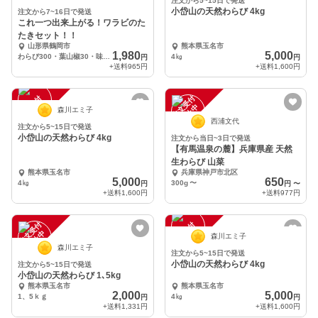
注文から5~15日で発送
小岱山の天然わらび 4kg
注文から7~16日で発送
これ一つ出来上がる！ワラビのた
たきセット！！
山形県鶴岡市
熊本県玉名市
1,980
5,000
わらび300・葉山椒30・味噌1個
4㎏
円
円
+送料
965円
+送料
1,600円
注
文
受
付
停
止
注
文
受
付
停
止
中
中
森川エミ子
西浦文代
注文から5~15日で発送
小岱山の天然わらび 4kg
注文から当日~3日で発送
【有馬温泉の麓】兵庫県産 天然
生わらび 山菜
熊本県玉名市
兵庫県神戸市北区
5,000
650
4㎏
300g
〜
円
円
〜
+送料
1,600円
+送料
977円
注
文
受
付
停
止
注
文
受
付
停
止
中
中
森川エミ子
森川エミ子
注文から5~15日で発送
小岱山の天然わらび 4kg
注文から5~15日で発送
小岱山の天然わらび 1､5kg
熊本県玉名市
熊本県玉名市
2,000
5,000
1、5ｋｇ
4㎏
円
円
+送料
1,331円
+送料
1,600円