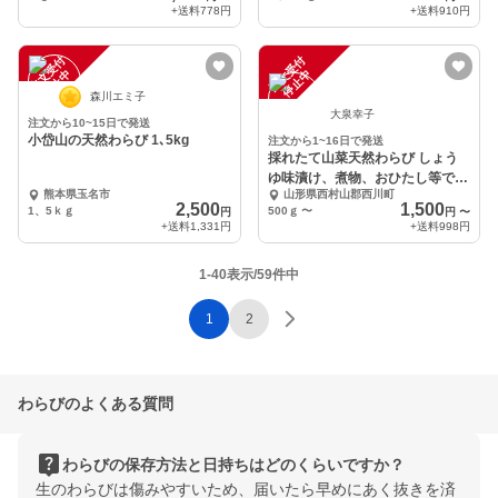
+送料
778円
+送料
910円
注
文
受
付
停
止
注
文
受
付
停
止
中
中
森川エミ子
大泉幸子
注文から10~15日で発送
小岱山の天然わらび 1､5kg
注文から1~16日で発送
採れたて山菜天然わらび しょう
ゆ味漬け、煮物、おひたし等で
熊本県玉名市
山形県西村山郡西川町
【予約受付】
2,500
1,500
1、5ｋｇ
500ｇ
〜
円
円
〜
+送料
1,331円
+送料
998円
1-40表示/59件中
1
2
わらびのよくある質問
live_help
わらびの保存方法と日持ちはどのくらいですか？
生のわらびは傷みやすいため、届いたら早めにあく抜きを済