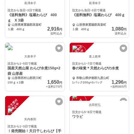
長澤幸子
長澤幸子
注文から当日~3日で発送
注文から当日~3日で発送
《送料無料》塩蔵わらび 400
《送料無料》塩蔵わらび 400ｇ
ｇ X 3袋
山形県東置賜郡高畠町
山形県東置賜郡高畠町
2,916
1,080
１袋 400ｇ
１袋 400ｇ
円
円
送料込み
送料込み
注
文
受
付
停
止
中
大泉幸子
道上政幸
注文から1~5日で発送
注文から1~7日で発送
国産天然山菜 わらび水煮150g×2
春の味覚＊天然わらびの水煮
袋 山形産
山形県西村山郡西川町
和歌山県伊都郡九度山町
1,650
1,296
150ｇｘ2袋
1パック200g×3パック
円
円
+送料
275円
+送料
965円
注
文
受
付
停
止
注
文
受
付
停
止
中
中
吉田哲弘
注文から5~8日で発送
ワラビ
矢内泰則
注文から1~3日で発送
！発売開始！天日干しわらび【手