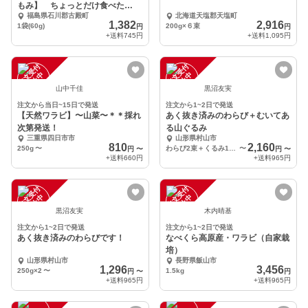
もみ】 ちょっとだけ食べた
福島県石川郡古殿町
北海道天塩郡天塩町
い！・・・60g入り
1,382
2,916
1袋(60g)
200g×６束
円
円
+送料
745円
+送料
1,095円
注
文
受
付
停
止
注
文
受
付
停
止
中
中
山中千佳
黒沼友実
注文から当日~15日で発送
注文から1~2日で発送
【天然ワラビ】〜山菜〜＊＊採れ
あく抜き済みのわらび＋むいてあ
次第発送！
る山ぐるみ
三重県四日市市
山形県村山市
810
2,160
250g
〜
わらび2束＋くるみ100g
〜
円
〜
円
〜
+送料
660円
+送料
965円
注
文
受
付
停
止
注
文
受
付
停
止
中
中
黒沼友実
木内晴基
注文から1~2日で発送
注文から1~2日で発送
あく抜き済みのわらびです！
なべくら高原産・ワラビ（自家栽
培）
山形県村山市
長野県飯山市
1,296
3,456
250g×2
〜
1.5kg
円
〜
円
+送料
965円
+送料
965円