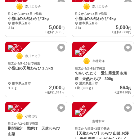
注
文
受
付
停
止
注
文
受
付
停
止
中
中
森川エミ子
森川エミ子
注文から10~15日で発送
注文から5~15日で発送
小岱山の天然わらび 3kg
小岱山の天然わらび 4kg
熊本県玉名市
熊本県玉名市
5,000
5,000
３㎏
３㎏
円
円
+送料
1,600円
+送料
1,600円
注
文
受
付
停
止
注
文
受
付
停
止
中
中
森川エミ子
今村元洋
注文から5~15日で発送
小岱山の天然わらび 1､5kg
注文から2~8日で発送
旬をいただく！愛知県豊田市旭
産 天然わらび 300g
熊本県玉名市
愛知県豊田市
2,000
864
１ｋｇ
1袋（300ｇ）
円
円
+送料
1,331円
+送料
910円
注
文
受
付
停
止
注
文
受
付
停
止
中
中
小出信行
吉村和幸
注文から2~3日で発送
期間限定 雪解け 天然わらび
注文から当日~3日で発送
【天然わらび】わらび 山菜 お浸
山菜