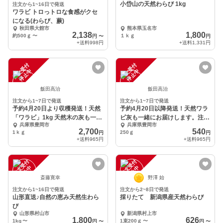
小岱山の天然わらび 1kg
注文から1~16日で発送
ワラビ トロっトロな食感がクセ
になる(わらび、蕨)
秋田県大館市
熊本県玉名市
2,138
1,800
約500ｇ
〜
１ｋｇ
円
〜
円
+送料
998円
+送料
1,331円
注
文
受
付
停
止
注
文
受
付
停
止
中
中
飯田高治
飯田高治
注文から1~7日で発送
注文から1~7日で発送
予約4月20日より収穫発送！天然
予約4月20日以降発送！天然ワラ
「ワラビ」1kg 天然木の灰も一緒
ビ灰も一緒にお届けします。注文
兵庫県豊岡市
兵庫県豊岡市
にお届。
後に収穫！
2,700
540
1ｋｇ
250ｇ
円
円
+送料
965円
+送料
965円
注
文
受
付
停
止
注
文
受
付
停
止
中
中
斎藤寛幸
野澤 始
注文から1~16日で発送
注文から2~8日で発送
山形直送♪自然の恵み天然生わら
採りたて 新潟県産天然わらび
び
山形県村山市
新潟県村上市
1,800
626
1kg
〜
1束200ｇ
〜
円
〜
円
〜