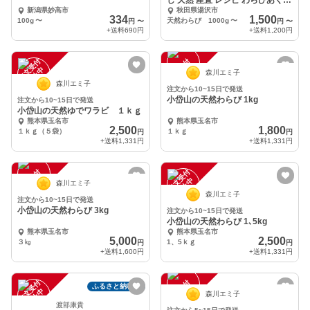
し 天然 産直 レシピ わらびあくぬ
新潟県妙高市
秋田県湯沢市
き方法
334
1,500
100g
〜
天然わらび 1000g
〜
円
〜
円
〜
+送料
690円
+送料
1,200円
注
文
受
付
停
止
注
文
受
付
停
止
中
中
森川エミ子
森川エミ子
注文から10~15日で発送
小岱山の天然わらび 1kg
注文から10~15日で発送
小岱山の天然ゆでワラビ １ｋｇ
熊本県玉名市
熊本県玉名市
2,500
1,800
１ｋｇ（５袋）
１ｋｇ
円
円
+送料
1,331円
+送料
1,331円
注
文
受
付
停
止
注
文
受
付
停
止
中
中
森川エミ子
森川エミ子
注文から10~15日で発送
小岱山の天然わらび 3kg
注文から10~15日で発送
小岱山の天然わらび 1､5kg
熊本県玉名市
熊本県玉名市
5,000
2,500
３㎏
1、5ｋｇ
円
円
+送料
1,600円
+送料
1,331円
注
文
受
付
停
止
注
文
受
付
停
止
ふるさと納税可
中
中
森川エミ子
渡部康貴