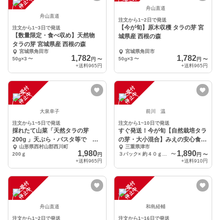
中
中
舟山直道
舟山直道
注文から1~2日で発送
【今が旬】原木収穫 タラの芽 宮
注文から1~3日で発送
【数量限定・食べ収め】天然物
城県産 西根の森
タラの芽 宮城県産 西根の森
宮城県角田市
宮城県角田市
1,782
1,782
50g×3
〜
50g×3
〜
円
〜
円
〜
+送料
965円
+送料
965円
注
文
受
付
停
止
注
文
受
付
停
止
中
中
大泉幸子
前川 温
注文から1~5日で発送
注文から1~10日で発送
採れたて山菜「天然タラの芽
すぐ発送！今が旬【自然栽培タラ
200g 」天ぷら・パスタ等で
の芽・大小混合】みえの安心食材
山形県西村山郡西川町
三重県津市
4/21発送します
認定
1,980
1,890
200ｇ
３パック× 約４０ｇ入り
〜
円
円
〜
+送料
965円
+送料
910円
注
文
受
付
停
止
注
文
受
付
停
止
中
中
舟山直道
和島経輔
注文から1~2日で発送
注文から1~16日で発送