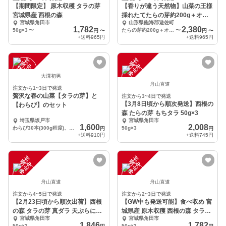
【期間限定】 原木収穫 タラの芽
【香りが違う天然物】山菜の王様
宮城県産 西根の森
採れたてたらの芽約200g＋オマ
宮城県角田市
山形県飽海郡遊佐町
ケ1種
1,782
2,380
50g×3
〜
たらの芽約200g＋オマケ1種
〜
円
〜
円
〜
+送料
965円
+送料
965円
注
文
受
付
停
止
注
文
受
付
停
止
中
中
大澤初男
舟山直道
注文から1~3日で発送
贅沢な春の山菜【タラの芽】と
注文から3~4日で発送
【3月8日頃から順次発送】西根の
【わらび】のセット
森 たらの芽 もちタラ 50g×3
埼玉県坂戸市
宮城県角田市
1,600
2,008
わらび30本(300g程度)、タラの芽(100g程度)
50g×3
円
円
+送料
910円
+送料
745円
注
文
受
付
停
止
注
文
受
付
停
止
中
中
舟山直道
舟山直道
注文から4~5日で発送
注文から2~3日で発送
【2月23日頃から順次出荷】西根
【GW中も発送可能】食べ収め 宮
の森 タラの芽 真ダラ 天ぷらにオ
城県産 原木収穫 西根の森 タラの
宮城県角田市
宮城県角田市
ススメ♪
芽 ラスト
1,846
1,782
50g×3
50g×3