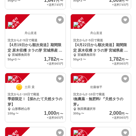
1,847
2,009
50g×3
〜
50g×3
〜
円
〜
円
〜
+送料
745円
+送料
745円
注
文
受
付
停
止
注
文
受
付
停
止
中
中
舟山直道
舟山直道
注文から2~5日で発送
注文から2~5日で発送
【4月19日から順次発送】期間限
【4月22日から順次発送】期間限
定 原木収穫 タラの芽 宮城県産 西
定 原木収穫 タラの芽 宮城県産 西
宮城県角田市
宮城県角田市
根の森
根の森
1,782
1,782
50g×3
〜
50g×3
〜
円
〜
円
〜
+送料
965円
+送料
965円
注
文
受
付
停
止
注
文
受
付
停
止
中
中
土田 貴
佐藤修平
注文から1~10日で発送
注文から2~10日で発送
季節限定！【採れたて天然タラの
\無農薬・無肥料/ 『天然タラの
芽】
芽』
山形県村山市
秋田県湯沢市
1,000
2,000
100g
〜
300g
〜
円
〜
円
〜
+送料
965円
+送料
965円
注
文
受
付
停
止
注
文
受
付
停
止