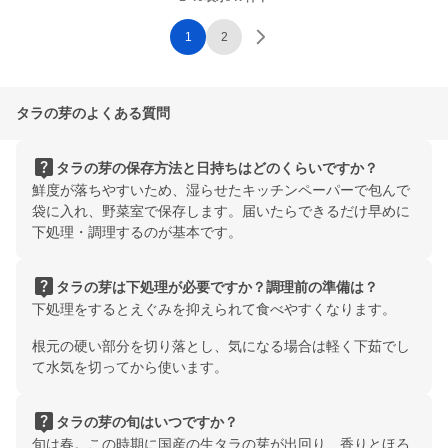
1
2
タラの芽のよくある質問
live_help
タラの芽の保存方法と日持ちはどのくらいですか？
鮮度が落ちやすいため、湿らせたキッチンペーパーで包んで
袋に入れ、野菜室で保存します。届いたらできるだけ早めに
下処理・調理するのが基本です。
live_help
タラの芽は下処理が必要ですか？調理前の準備は？
下処理をするとえぐみを抑えられて食べやすくなります。
根元の硬い部分を切り落とし、気になる場合は軽く下茹でし
て水気を切ってから使います。
live_help
タラの芽の旬はいつですか？
旬は春。この時期に国産の生タラの芽が出回り、香りとほろ