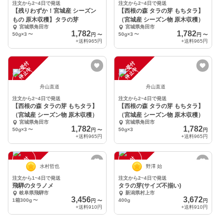
注文から2~4日で発送
注文から2~4日で発送
【残りわずか！宮城産 シーズン
【西根の森 タラの芽 もちタラ】
もの 原木収穫】タラの芽
（宮城産 シーズン物 原木収穫）
宮城県角田市
宮城県角田市
1,782
1,782
50g×3
〜
50g×3
〜
円
〜
円
〜
+送料
965円
+送料
965円
注
文
受
付
停
止
注
文
受
付
停
止
中
中
舟山直道
舟山直道
注文から2~4日で発送
注文から2~4日で発送
【西根の森 タラの芽 もちタラ】
【西根の森 タラの芽 もちタラ】
（宮城産 シーズン物 原木収穫）
（宮城産 シーズン物 原木収穫）
宮城県角田市
宮城県角田市
1,782
1,782
50g×3
〜
50g×3
円
〜
円
+送料
965円
+送料
965円
注
文
受
付
停
止
注
文
受
付
停
止
中
中
水村哲也
野澤 始
注文から1~4日で発送
注文から2~4日で発送
飛騨のタラノメ
タラの芽(サイズ不揃い)
岐阜県飛騨市
新潟県村上市
3,456
3,672
1箱300g
〜
400g
円
〜
円
+送料
910円
+送料
910円