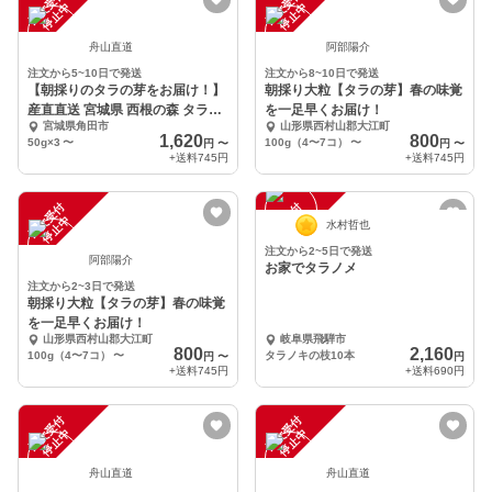
注
文
受
付
停
止
注
文
受
付
停
止
中
中
舟山直道
阿部陽介
注文から5~10日で発送
注文から8~10日で発送
【朝採りのタラの芽をお届け！】
朝採り大粒【タラの芽】春の味覚
産直直送 宮城県 西根の森 タラの
を一足早くお届け！
宮城県角田市
山形県西村山郡大江町
芽
1,620
800
50g×3
〜
100g（4〜7コ）
〜
円
〜
円
〜
+送料
745円
+送料
745円
注
文
受
付
停
止
注
文
受
付
停
止
中
中
水村哲也
注文から2~5日で発送
阿部陽介
お家でタラノメ
注文から2~3日で発送
朝採り大粒【タラの芽】春の味覚
を一足早くお届け！
山形県西村山郡大江町
岐阜県飛騨市
800
2,160
100g（4〜7コ）
〜
タラノキの枝10本
円
〜
円
+送料
745円
+送料
690円
注
文
受
付
停
止
注
文
受
付
停
止
中
中
舟山直道
舟山直道