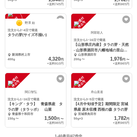
円
円
+送料
745円
+送料
965円
注
文
受
付
停
止
注
文
受
付
停
止
中
中
野澤 始
注文から2~4日で発送
阿部彩人
タラの芽(サイズ不揃い)
注文から1~16日で発送
【山形県庄内産】タラの芽・天然
- 山形県酒田市八幡地域の里山・
新潟県村上市
山形県酒田市
大沢産
4,320
1,976
400g
200g
〜
円
円
〜
+送料
910円
+送料
965円
注
文
受
付
停
止
注
文
受
付
停
止
中
中
関口智弘
舟山直道
注文から1~16日で発送
注文から3~5日で発送
【キング・タラ】 青森県産 タ
【4月中旬頃予定】期間限定 宮城
ラの芽（タラッポ） 山菜
県産 原木収穫 西根の森 タラの芽
青森県十和田市
宮城県角田市
1,500
1,782
150g
〜
50g×3
円
〜
円
+送料
965円
+送料
965円
1-40表示/47件中