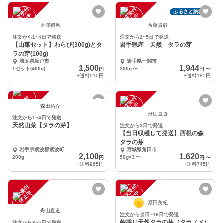
注
文
受
付
停
止
注
文
受
付
停
止
ふるさと納税可
中
中
大澤初男
斉藤貴彦
注文から1~4日で発送
注文から2~5日で発送
【山菜セット】わらび(300g)とタ
岩手県産 天然 タラの芽
ラの芽(100g)
埼玉県坂戸市
岩手県一関市
1,500
1,944
1セット(400g)
200g
〜
円
円
〜
+送料
910円
+送料
185円
注
文
受
付
停
止
注
文
受
付
停
止
中
中
森田祐介
舟山直道
注文から1~4日で発送
天然山菜【タラの芽】
注文から3日で発送
【当日収穫して発送】西根の森
タラの芽
岩手県紫波郡紫波町
宮城県角田市
2,100
1,620
200g
50g×3
〜
円
円
〜
+送料
965円
+送料
745円
注
文
受
付
停
止
注
文
受
付
停
止
中
中
原田美紀
舟山直道
注文から当日~16日で発送
朝採り天然タラの芽（タラノメ）
注文から3~5日で発送