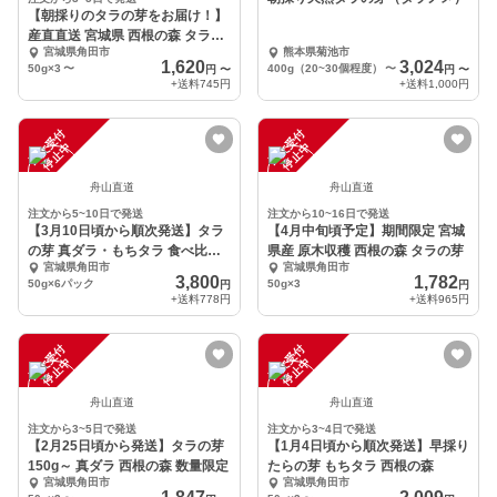
【朝採りのタラの芽をお届け！】
産直直送 宮城県 西根の森 タラの
宮城県角田市
熊本県菊池市
芽
1,620
3,024
50g×3
〜
400g（20~30個程度）
〜
円
〜
円
〜
+送料
745円
+送料
1,000円
注
文
受
付
停
止
注
文
受
付
停
止
中
中
舟山直道
舟山直道
注文から5~10日で発送
注文から10~16日で発送
【3月10日頃から順次発送】タラ
【4月中旬頃予定】期間限定 宮城
の芽 真ダラ・もちタラ 食べ比べ
県産 原木収穫 西根の森 タラの芽
宮城県角田市
宮城県角田市
セット
3,800
1,782
50g×6パック
50g×3
円
円
+送料
778円
+送料
965円
注
文
受
付
停
止
注
文
受
付
停
止
中
中
舟山直道
舟山直道
注文から3~5日で発送
注文から3~4日で発送
【2月25日頃から発送】タラの芽
【1月4日頃から順次発送】早採り
150g～ 真ダラ 西根の森 数量限定
たらの芽 もちタラ 西根の森
宮城県角田市
宮城県角田市