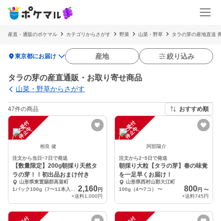
産直・通販のポケマル
カテゴリからさがす
野菜
山菜・野草
タラの芽の産地直送 
location_on
産地
絞り込み
東京都にお届け
タラの芽の産直通販・お取り寄せ商品
山菜・野草からさがす
47件の商品
おすすめ順
注
文
受
付
停
止
注
文
受
付
停
止
中
中
相良 健
阿部陽介
注文から当日~7日で発送
注文から2~5日で発送
【数量限定】200g朝採り天然タ
朝採り大粒【タラの芽】春の味覚
ラの芽！！初出品おまけ付き
を一足早くお届け！
山形県東置賜郡高畠町
山形県西村山郡大江町
2,160
800
1パック100g（7〜11本入）×2パック
100g（4〜7コ）
〜
円
円
〜
+送料
1,000円
+送料
745円