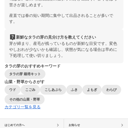
苦さが楽しめます。
産直では春の短い期間に集中して出品されることが多いで
す。
live_help
新鮮なタラの芽の見分け方を教えてください
芽が締まり、産毛が残っているものが新鮮な目安です。変色
やしおれが少ないかも確認し、状態が気になる場合は早めに
下処理して使い切りましょう。
タラの芽のおすすめキーワード
タラの芽 栽培キット
山菜・野草からさがす
ウド
こごみ
こしあぶら
ふき
よもぎ
わらび
その他の山菜・野草
カテゴリ一覧を見る
はじめての方へ
お知らせ