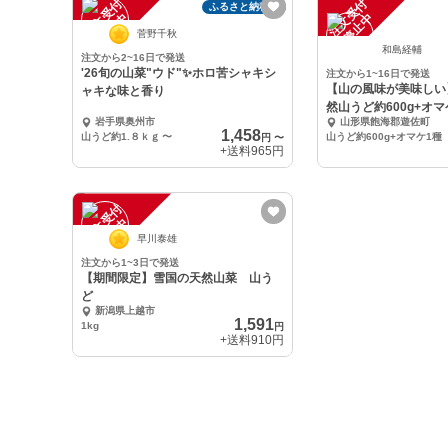
注
文
受
付
停
止
注
文
受
付
停
止
ふるさと納税可
中
中
菅野千秋
和島経輔
注文から2~16日で発送
'26旬の山菜"ウド"✨ホロ苦シャキシ
注文から1~16日で発送
【山の風味が美味しい
ャキな味と香り
然山うど約600g+オマ
岩手県奥州市
山形県飽海郡遊佐町
1,458
山うど約1.８ｋｇ
〜
山うど約600g+オマケ1種
円
〜
+送料
965円
注
文
受
付
停
止
中
早川泰雄
注文から1~3日で発送
【期間限定】雪国の天然山菜 山う
ど
新潟県上越市
1,591
1kg
円
+送料
910円