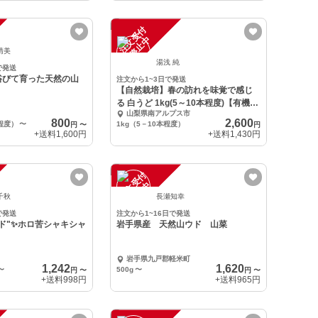
注
文
受
付
停
止
中
晴美
湯浅 純
で発送
浴びて育った天然の山
注文から1~3日で発送
【自然栽培】春の訪れを味覚で感じ
る 白うど 1kg(5～10本程度)【有機
山梨県南アルプス市
JAS
800
2,600
本程度）
〜
1kg（5－10本程度）
円
〜
円
+送料
1,600円
+送料
1,430円
注
文
受
付
停
止
中
千秋
長瀬知幸
で発送
注文から1~16日で発送
ド"✨ホロ苦シャキシャ
岩手県産 天然山ウド 山菜
岩手県九戸郡軽米町
1,242
1,620
〜
500g
〜
円
〜
円
〜
+送料
998円
+送料
965円