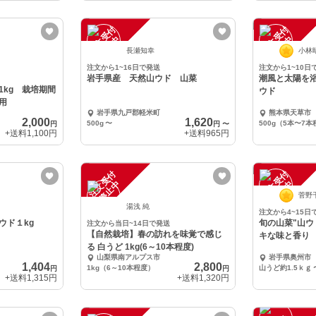
注
文
受
付
停
止
注
文
受
付
停
止
中
中
長瀬知幸
小林
注文から1~16日で発送
注文から1~10日
岩手県産 天然山ウド 山菜
潮風と太陽を
1kg 栽培期間
ウド
用
岩手県九戸郡軽米町
熊本県天草市
2,000
1,620
500g
〜
500g（5本〜7
円
円
〜
+送料
1,100円
+送料
965円
注
文
受
付
停
止
注
文
受
付
停
止
中
中
菅野
湯浅 純
注文から4~15日
ウド１kg
旬の山菜"山ウ
注文から当日~14日で発送
【自然栽培】春の訪れを味覚で感じ
キな味と香り
る 白うど 1kg(6～10本程度)
山梨県南アルプス市
岩手県奥州市
1,404
2,800
1kg（6～10本程度）
山うど約1.5ｋｇ
円
円
+送料
1,315円
+送料
1,320円