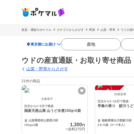
産直・通販のポケマル
カテゴリからさがす
野菜
山菜・野草
ウドの産
location_on
産地
東京都にお届け
ウドの産直通販・お取り寄せ商品
山菜・野草からさがす
21件の商品
注
文
受
付
停
止
中
白坂忠幸
大泉幸子
注文から3~16日で発送
早春の香り 鮫川うど
注文から1~5日で発送
国産天然山菜 山うど水煮150g×2袋
山形県西村山郡西川町
福島県東白川郡鮫川村
1,300
150gx2袋
2キロ箱（5〜7本入）
円
+送料
275円