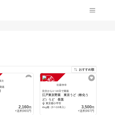
おすすめ順
注
文
受
付
停
止
中
健次
佐藤伸幸
発送
培
注文から1~10日で発送
江戸東京野菜 東京うど（軟化う
ど）うど 長茎
東京都小平市
2,160
3,500
4kg箱（5〜10本入）
円
円
+送料
965円
+送料
997円