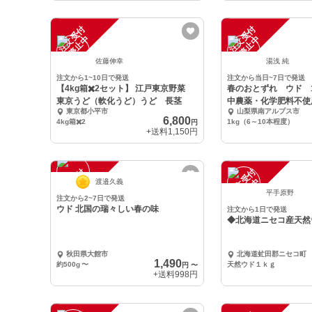
注
文
受
付
停
止
注
文
受
付
停
止
中
中
佐藤伸幸
湯浅 純
注文から1~10日で発送
注文から当日~7日で発送
【4kg箱✖️2セット】 江戸東京野菜
春のおとずれ ウド 
東京うど（軟化うど）うど 長茎
中農薬・化学肥料不使
東京都小平市
山梨県南アルプス市
6,800
4kg箱✖️2
1kg（6～10本程度）
円
+送料
1,150円
注
文
受
付
停
止
注
文
受
付
停
止
中
中
渡邉久義
平手原野
注文から2~7日で発送
ウド 北国の瑞々しい春の味
注文から1日で発送
◆北海道ニセコ産天然
秋田県大館市
北海道虻田郡ニセコ町
1,490
約500g
〜
天然ウド１ｋｇ
円
〜
+送料
998円