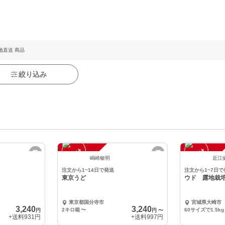
地直送 商品
絞り込み
注
文
受
付
停
止
注
文
受
付
停
止
中
中
嶋崎敏明
近江
注文から1~14日で発送
注文から1~7日で
東京うど
ウド 露地栽
東京都国分寺市
宮城県大崎市
3,240
3,240
2キロ箱
〜
60サイズで1.5kg
円
円
〜
+送料
931円
+送料
997円