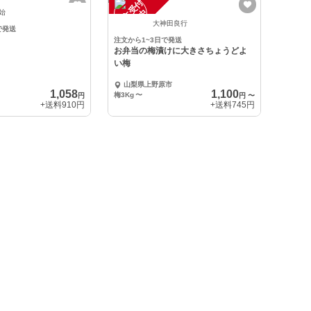
注
文
受
付
停
止
中
 始
大神田良行
で発送
注文から1~3日で発送
お弁当の梅漬けに大きさちょうどよ
い梅
山梨県上野原市
1,058
1,100
梅3Kg
〜
円
円
〜
+送料
910円
+送料
745円