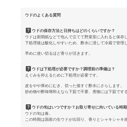
ウドのよくある質問
live_help
ウドの保存方法と日持ちはどのくらいですか？
ウドは新聞紙などで包んで立てて野菜室に入れると保存
下処理後は酸化しやすいため、酢水に浸して冷蔵で管理
早めに使い切るほど香りが活きます。
live_help
ウドは下処理が必要ですか？調理前の準備は？
えぐみを抑えるために下処理が必要です。
皮をやや厚めにむき、切った後すぐ酢水にさらします。
炒め物や酢味噌和えなら下茹で不要、煮物には下茹です
live_help
ウドの旬はいつですか？お取り寄せに向いている時期
ウドの旬は春。
この時期は国産の生ウドが出回り、香りとシャキシャキ