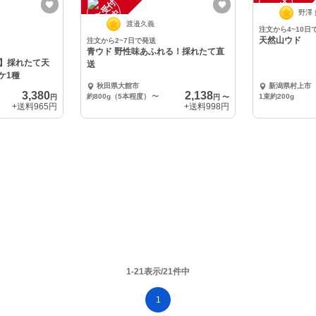
注
文
受
付
停
止
注
文
受
付
停
止
中
中
野澤
渡邉久義
注文から4~10日
天然山ウド
注文から2~7日で発送
青ウド 野性味あふれる！採れたて直
】採れたて天
送
ケ1種
秋田県大館市
新潟県村上市
3,380
2,138
約800g（5本程度）
〜
1束約200g
円
円
〜
+送料
965円
+送料
998円
1-21表示/21件中
1