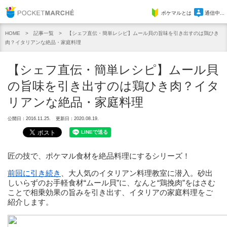
Pocket Marche
ポケマルとは
通信中...
記事一覧
【シェフ直伝・簡単レシピ】ムール貝の旨味を引き出すのは鶏ひき
HOME
肉？イタリアンな絶品・家庭料理
【シェフ直伝・簡単レシピ】ムール貝
の旨味を引き出すのは鶏ひき肉？イタ
リアンな絶品・家庭料理
公開日：2016.11.25.
更新日：2020.08.19.
匠の技で、ポケマル食材を絶品料理にするシリーズ！
前回に引き続き
、大人気のイタリアン料理教室に潜入。砂出
しいらずのお手軽食材“ムール貝”に、なんと“鶏挽肉”をはさむ
ことで相乗効果の旨みを引き出す、イタリアの家庭料理をご
紹介します。