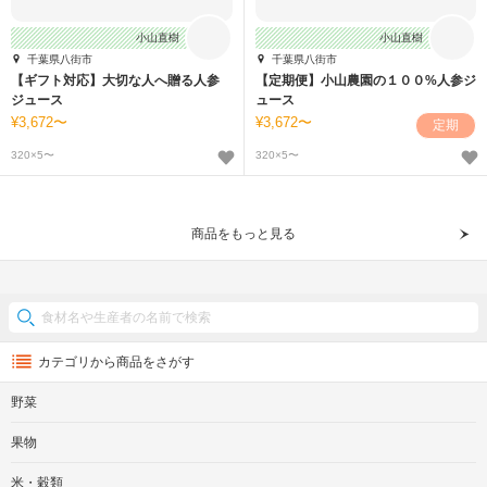
小山直樹
小山直樹
千葉県八街市
千葉県八街市
【ギフト対応】大切な人へ贈る人参
【定期便】小山農園の１００%人参ジ
ジュース
ュース
3,672〜
3,672〜
定期
320×5〜
320×5〜
商品をもっと見る
カテゴリから商品をさがす
野菜
果物
米・穀類