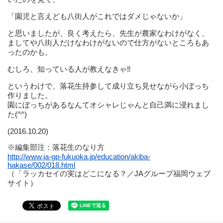
「園児と言えども八街人がこれではダメじゃないか」
と思いましたが、良く考えたら、先生が農家なわけがなく、
ましてや八街人だけなわけがないので仕方がないところもあ
ったのかも。
むしろ、知っている人が教えなきゃ
‼
というわけで、落花生持参して成り立ち見せながら小ぼっち
作りました。
園にぼっちがあるなんてオシャレじゃんと自己満に浸れまし
た(^^)
(2016.10.20)
※編集部注：落花生のなり方
http://www.ja-gp-fukuoka.jp/education/akiba-
hakase/002/018.html
（「ラッカセイの実はどこになる？／JAグループ福岡ウェブ
サイト）