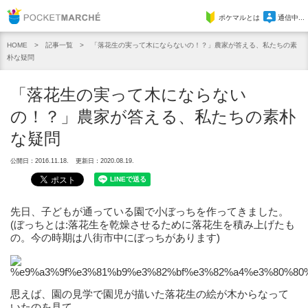
Pocket Marche
ポケマルとは
通信中...
記事一覧
「落花生の実って木にならないの！？」農家が答える、私たちの素
HOME
朴な疑問
「落花生の実って木にならない
の！？」農家が答える、私たちの素朴
な疑問
公開日：2016.11.18.
更新日：2020.08.19.
先日、子どもが通っている園で小ぼっちを作ってきました。
(ぼっちとは:落花生を乾燥させるために落花生を積み上げたも
の。今の時期は八街市中にぼっちがあります)
思えば、園の見学で園児が描いた落花生の絵が木からなって
いたのを見て、